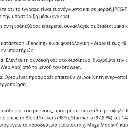
τε ότι τα έγγραφα είναι ευανάγνωστα και σε μορφή JPEG/
 την υποστήριξη μέσω live chat.
ε αν η τράπεζά σας επιτρέπει συναλλαγές σε διαδικτυακά 
κατάσταση «Pending» είναι φυσιολογική – διαρκεί έως 48 
την υποστήριξη.
α:
Ελέγξτε τη σύνδεσή σας στο διαδίκτυο, διαγράψτε την 
 Web App) από το μενού του browser.
ο:
Ορισμένες προσφορές απαιτούν χειροκίνητη ενεργοποίη
νεργοποίηση”.
ς απόδοσης του μπόνους, προτιμήστε παιχνίδια με υψηλό 
s όπως τα Blood Suckers (98%), Starmania (97,87%) και 142
 αποφύγετε τα προοδευτικά τζάκποτ (π.χ. Mega Moolah) κατ