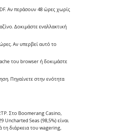
PDF. Αν περάσουν 48 ώρες χωρίς
καζίνο. Δοκιμάστε εναλλακτική
ώρες. Αν υπερβεί αυτό το
cache του browser ή δοκιμάστε
ση. Πηγαίνετε στην ενότητα
RTP. Στο Boomerang Casino,
9 Uncharted Seas (98,5%) είναι
ά τη διάρκεια του wagering,