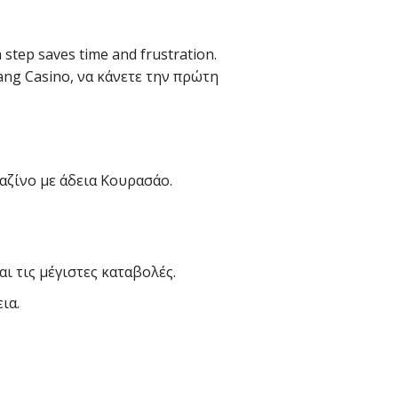
 step saves time and frustration.
ng Casino, να κάνετε την πρώτη
καζίνο με άδεια Κουρασάο.
ι τις μέγιστες καταβολές.
ια.