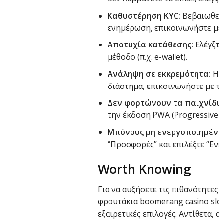
Καθυστέρηση KYC:
Βεβαιωθεί
ενημέρωση, επικοινωνήστε με
Αποτυχία κατάθεσης:
Ελέγξτ
μέθοδο (π.χ. e-wallet).
Ανάληψη σε εκκρεμότητα:
Η 
διάστημα, επικοινωνήστε με 
Δεν φορτώνουν τα παιχνίδι
την έκδοση PWA (Progressive
Μπόνους μη ενεργοποιημέν
“Προσφορές” και επιλέξτε “Ε
Worth Knowing
Για να αυξήσετε τις πιθανότητε
φρουτάκια boomerang casino slot
εξαιρετικές επιλογές. Αντίθετα,