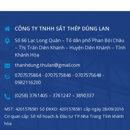
CÔNG TY TNHH SẮT THÉP DŨNG LAN
Số 66 Lạc Long Quân – Tổ dân phố Phan Bội Châu
– Thị Trấn Diên Khánh – Huyện Diên Khánh – Tỉnh
Khánh Hòa
thanhdung.thulan@gmail.com
0707575864 - 0707575846 - 0707575648 -
0982116200
(0258) 3761405 – 3761247 – 3890337
MST: 4201578581 Số ĐKKD: 4201578581 cấp ngày 28/09/2016
Cơ quan cấp: Sở Kế hoạch & Đầu tư TP.Nha Trang Tỉnh khánh
hòa