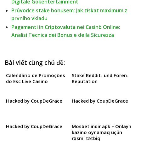
Digitale Gokentertainment
Průvodce stake bonusem: Jak získat maximum z
prvního vkladu
Pagamenti in Criptovaluta nei Casinò Online:
Analisi Tecnica dei Bonus e della Sicurezza
Bài viết cùng chủ đề:
Calendário de Promoções
Stake Reddit- und Foren-
do Esc Live Casino
Reputation
Hacked by CoupDeGrace
Hacked by CoupDeGrace
Hacked by CoupDeGrace
Mosbet indir apk – Onlayn
kazino oynamaq üçün
rəsmi tətbiq