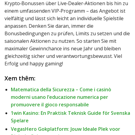
Krypto‑Bonussen über Live‑Dealer‑Aktionen bis hin zu
einem umfassenden VIP‑Programm – das Angebot ist
vielfältig und lässt sich leicht an individuelle Spielstile
anpassen. Denken Sie daran, immer die
Bonusbedingungen zu prüfen, Limits zu setzen und die
saisonalen Aktionen zu nutzen. So starten Sie mit
maximaler Gewinnchance ins neue Jahr und bleiben
gleichzeitig sicher und verantwortungsbewusst. Viel
Erfolg und happy gaming!
Xem thêm:
Matematica della Sicurezza – Come i casinò
moderni usano l’educazione numerica per
promuovere il gioco responsabile
1win Kasino: En Praktisk Teknisk Guide för Svenska
Spelare
VegasHero Gokplatform: Jouw Ideale Plek voor