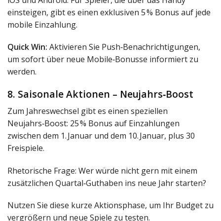
einsteigen, gibt es einen exklusiven 5 % Bonus auf jede
mobile Einzahlung.
Quick Win:
Aktivieren Sie Push‑Benachrichtigungen,
um sofort über neue Mobile‑Bonusse informiert zu
werden.
8. Saisonale Aktionen – Neujahrs‑Boost
Zum Jahreswechsel gibt es einen speziellen
Neujahrs‑Boost: 25 % Bonus auf Einzahlungen
zwischen dem 1. Januar und dem 10. Januar, plus 30
Freispiele.
Rhetorische Frage: Wer würde nicht gern mit einem
zusätzlichen Quartal‑Guthaben ins neue Jahr starten?
Nutzen Sie diese kurze Aktionsphase, um Ihr Budget zu
vergrößern und neue Spiele zu testen.