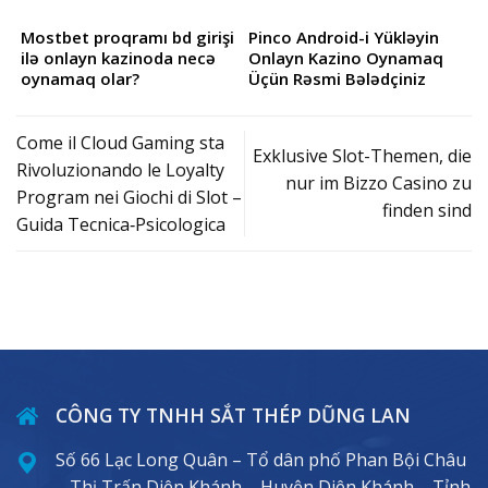
Mostbet proqramı bd girişi
Pinco Android-i Yükləyin
ilə onlayn kazinoda necə
Onlayn Kazino Oynamaq
oynamaq olar?
Üçün Rəsmi Bələdçiniz
Come il Cloud Gaming sta
Exklusive Slot-Themen, die
Rivoluzionando le Loyalty
nur im Bizzo Casino zu
Program nei Giochi di Slot –
finden sind
Guida Tecnica‑Psicologica
CÔNG TY TNHH SẮT THÉP DŨNG LAN
Số 66 Lạc Long Quân – Tổ dân phố Phan Bội Châu
– Thị Trấn Diên Khánh – Huyện Diên Khánh – Tỉnh