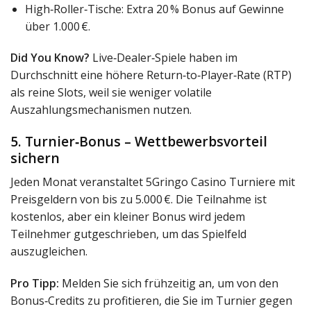
High‑Roller‑Tische: Extra 20 % Bonus auf Gewinne
über 1.000 €.
Did You Know?
Live‑Dealer‑Spiele haben im
Durchschnitt eine höhere Return‑to‑Player‑Rate (RTP)
als reine Slots, weil sie weniger volatile
Auszahlungsmechanismen nutzen.
5. Turnier‑Bonus – Wettbewerbsvorteil
sichern
Jeden Monat veranstaltet 5Gringo Casino Turniere mit
Preisgeldern von bis zu 5.000 €. Die Teilnahme ist
kostenlos, aber ein kleiner Bonus wird jedem
Teilnehmer gutgeschrieben, um das Spielfeld
auszugleichen.
Pro Tipp:
Melden Sie sich frühzeitig an, um von den
Bonus‑Credits zu profitieren, die Sie im Turnier gegen