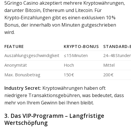
5Gringo Casino akzeptiert mehrere Kryptowährungen,
darunter Bitcoin, Ethereum und Litecoin. Für
Krypto‑Einzahlungen gibt es einen exklusiven 10 %
Bonus, der innerhalb von Minuten gutgeschrieben
wird.
FEATURE
KRYPTO‑BONUS
STANDARD‑
Auszahlungsgeschwindigkeit
≤ 15 Minuten
24–48 Stunde
Anonymität
Hoch
Mittel
Max. Bonusbetrag
150 €
200 €
Industry Secret:
Kryptowährungen haben oft
niedrigere Transaktionsgebühren, was bedeutet, dass
mehr von Ihrem Gewinn bei Ihnen bleibt.
3. Das VIP‑Programm – Langfristige
Wertschöpfung