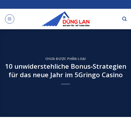
Skip
to
content
CHƯA ĐƯỢC PHÂN LOẠI
10 unwiderstehliche Bonus‑Strategien
für das neue Jahr im 5Gringo Casino