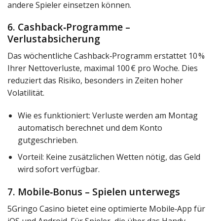
andere Spieler einsetzen können.
6. Cashback‑Programme –
Verlustabsicherung
Das wöchentliche Cashback‑Programm erstattet 10 %
Ihrer Nettoverluste, maximal 100 € pro Woche. Dies
reduziert das Risiko, besonders in Zeiten hoher
Volatilität.
Wie es funktioniert: Verluste werden am Montag
automatisch berechnet und dem Konto
gutgeschrieben.
Vorteil: Keine zusätzlichen Wetten nötig, das Geld
wird sofort verfügbar.
7. Mobile‑Bonus – Spielen unterwegs
5Gringo Casino bietet eine optimierte Mobile‑App für
iOS und Android. Für Spieler, die über das Handy