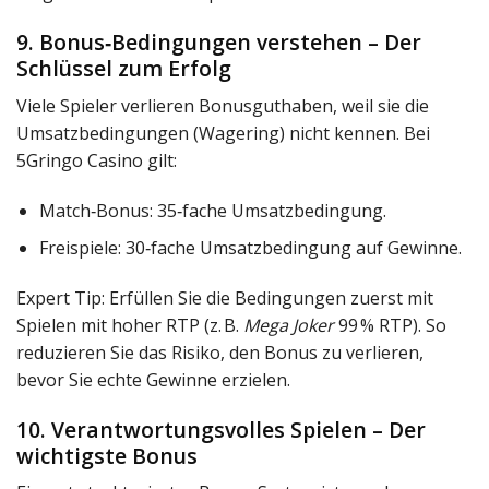
9. Bonus‑Bedingungen verstehen – Der
Schlüssel zum Erfolg
Viele Spieler verlieren Bonusguthaben, weil sie die
Umsatzbedingungen (Wagering) nicht kennen. Bei
5Gringo Casino gilt:
Match‑Bonus: 35‑fache Umsatzbedingung.
Freispiele: 30‑fache Umsatzbedingung auf Gewinne.
Expert Tip: Erfüllen Sie die Bedingungen zuerst mit
Spielen mit hoher RTP (z. B.
Mega Joker
99 % RTP). So
reduzieren Sie das Risiko, den Bonus zu verlieren,
bevor Sie echte Gewinne erzielen.
10. Verantwortungsvolles Spielen – Der
wichtigste Bonus