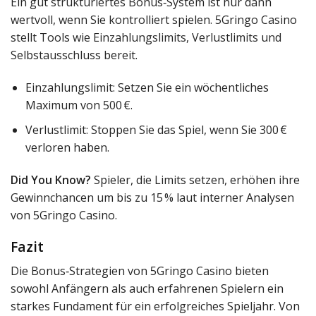
Ein gut strukturiertes Bonus‑System ist nur dann
wertvoll, wenn Sie kontrolliert spielen. 5Gringo Casino
stellt Tools wie Einzahlungslimits, Verlustlimits und
Selbstausschluss bereit.
Einzahlungslimit: Setzen Sie ein wöchentliches
Maximum von 500 €.
Verlustlimit: Stoppen Sie das Spiel, wenn Sie 300 €
verloren haben.
Did You Know?
Spieler, die Limits setzen, erhöhen ihre
Gewinnchancen um bis zu 15 % laut interner Analysen
von 5Gringo Casino.
Fazit
Die Bonus‑Strategien von 5Gringo Casino bieten
sowohl Anfängern als auch erfahrenen Spielern ein
starkes Fundament für ein erfolgreiches Spieljahr. Von