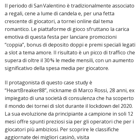
Il periodo di San Valentino è tradizionalmente associato
a regali, cene a lume di candela e, per una fetta
crescente di giocatori, a tornei online dal tema
romantico. Le piattaforme di gioco sfruttano la carica
emotiva di questa festa per lanciare promozioni
“coppia”, bonus di deposito doppi e premi speciali legati
a slot a tema amore. Il risultato è un picco di traffico che
supera di oltre il 30 % le medie mensili, con un aumento
significativo della spesa media per giocatore.
Il protagonista di questo case study è
“HeartBreaker88”, nickname di Marco Rossi, 28 anni, ex
impiegato di una società di consulenza che ha scoperto
il mondo dei tornei di slot durante il lockdown del 2020.
La sua evoluzione da principiante a campione in soli 12
mesi offre spunti preziosi sia per gli operatori che per i
giocatori più ambiziosi. Per scoprire le classifiche
aggiornate dei migliori casinò, visita