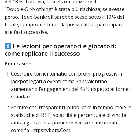
del 18 %. Tuttavia, la scelta di utilizzare il
“Double‑Or‑Nothing” è stata più rischiosa; se avesse
perso, il suo bankroll sarebbe sceso sotto il 10 % del
totale, compromettendo la possibilità di partecipare
alle fasi successive.
Le lezioni per operatori e giocatori:
come replicare il successo
Per i casinò
Costruire tornei tematici con premi progressivi: i
jackpot legati a eventi come San Valentino
aumentano l’engagement del 45 % rispetto ai tornei
standard.
Fornire dati trasparenti: pubblicare in tempo reale le
statistiche di RTP, volatilità e percentuale di vincita
aiuta i giocatori a prendere decisioni informate,
come fa Httpsnvbots.Com.