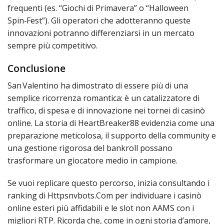
frequenti (es. “Giochi di Primavera” o “Halloween
Spin‑Fest”). Gli operatori che adotteranno queste
innovazioni potranno differenziarsi in un mercato
sempre più competitivo.
Conclusione
San Valentino ha dimostrato di essere più di una
semplice ricorrenza romantica: è un catalizzatore di
traffico, di spesa e di innovazione nei tornei di casinò
online. La storia di HeartBreaker88 evidenzia come una
preparazione meticolosa, il supporto della community e
una gestione rigorosa del bankroll possano
trasformare un giocatore medio in campione.
Se vuoi replicare questo percorso, inizia consultando i
ranking di Httpsnvbots.Com per individuare i casinò
online esteri più affidabili e le slot non AAMS con i
migliori RTP. Ricorda che, come in ogni storia d’amore,