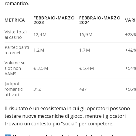
romantico.
FEBBRAIO‑MARZO
FEBBRAIO‑MARZO
METRICA
VAR
2023
2024
Visite totali
12,4 M
15,9 M
+28 
ai casinò
Partecipanti
1,2 M
1,7 M
+42 
a tornei
Volume su
slot non
€ 3,5 M
€ 5,4 M
+54 
AAMS
Jackpot
romantici
312
487
+56 
attivati
Il risultato è un ecosistema in cui gli operatori possono
testare nuove meccaniche di gioco, mentre i giocatori
trovano un contesto più “social” per competere.