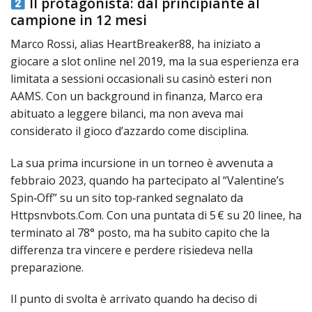
Il protagonista: dal principiante al
campione in 12 mesi
Marco Rossi, alias HeartBreaker88, ha iniziato a
giocare a slot online nel 2019, ma la sua esperienza era
limitata a sessioni occasionali su casinò esteri non
AAMS. Con un background in finanza, Marco era
abituato a leggere bilanci, ma non aveva mai
considerato il gioco d’azzardo come disciplina.
La sua prima incursione in un torneo è avvenuta a
febbraio 2023, quando ha partecipato al “Valentine’s
Spin‑Off” su un sito top‑ranked segnalato da
Httpsnvbots.Com. Con una puntata di 5 € su 20 linee, ha
terminato al 78° posto, ma ha subito capito che la
differenza tra vincere e perdere risiedeva nella
preparazione.
Il punto di svolta è arrivato quando ha deciso di