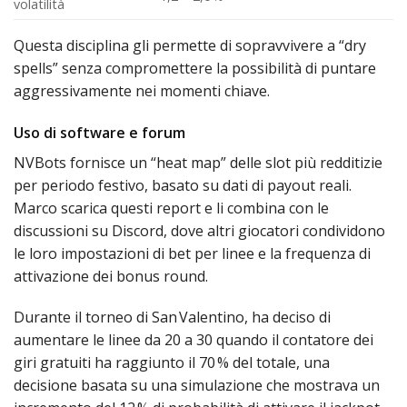
volatilità
Questa disciplina gli permette di sopravvivere a “dry
spells” senza compromettere la possibilità di puntare
aggressivamente nei momenti chiave.
Uso di software e forum
NVBots fornisce un “heat map” delle slot più redditizie
per periodo festivo, basato su dati di payout reali.
Marco scarica questi report e li combina con le
discussioni su Discord, dove altri giocatori condividono
le loro impostazioni di bet per linee e la frequenza di
attivazione dei bonus round.
Durante il torneo di San Valentino, ha deciso di
aumentare le linee da 20 a 30 quando il contatore dei
giri gratuiti ha raggiunto il 70 % del totale, una
decisione basata su una simulazione che mostrava un