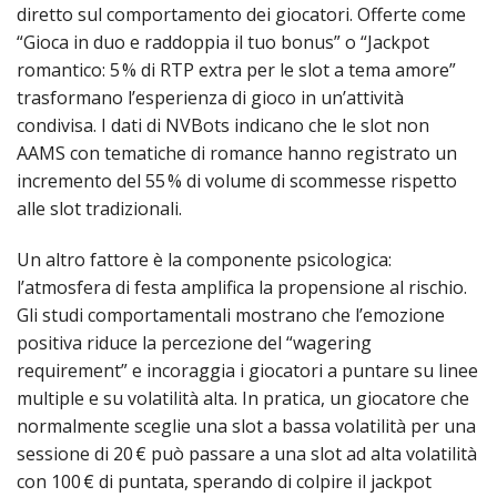
diretto sul comportamento dei giocatori. Offerte come
“Gioca in duo e raddoppia il tuo bonus” o “Jackpot
romantico: 5 % di RTP extra per le slot a tema amore”
trasformano l’esperienza di gioco in un’attività
condivisa. I dati di NVBots indicano che le slot non
AAMS con tematiche di romance hanno registrato un
incremento del 55 % di volume di scommesse rispetto
alle slot tradizionali.
Un altro fattore è la componente psicologica:
l’atmosfera di festa amplifica la propensione al rischio.
Gli studi comportamentali mostrano che l’emozione
positiva riduce la percezione del “wagering
requirement” e incoraggia i giocatori a puntare su linee
multiple e su volatilità alta. In pratica, un giocatore che
normalmente sceglie una slot a bassa volatilità per una
sessione di 20 € può passare a una slot ad alta volatilità
con 100 € di puntata, sperando di colpire il jackpot