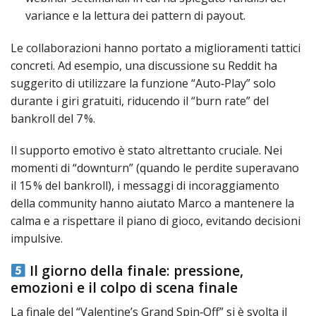
variance e la lettura dei pattern di payout.
Le collaborazioni hanno portato a miglioramenti tattici
concreti. Ad esempio, una discussione su Reddit ha
suggerito di utilizzare la funzione “Auto‑Play” solo
durante i giri gratuiti, riducendo il “burn rate” del
bankroll del 7 %.
Il supporto emotivo è stato altrettanto cruciale. Nei
momenti di “downturn” (quando le perdite superavano
il 15 % del bankroll), i messaggi di incoraggiamento
della community hanno aiutato Marco a mantenere la
calma e a rispettare il piano di gioco, evitando decisioni
impulsive.
Il giorno della finale: pressione,
emozioni e il colpo di scena finale
La finale del “Valentine’s Grand Spin‑Off” si è svolta il