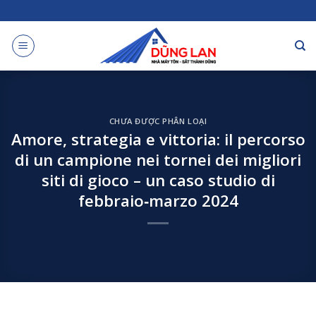
Skip
to
content
CHƯA ĐƯỢC PHÂN LOẠI
Amore, strategia e vittoria: il percorso
di un campione nei tornei dei migliori
siti di gioco – un caso studio di
febbraio‑marzo 2024