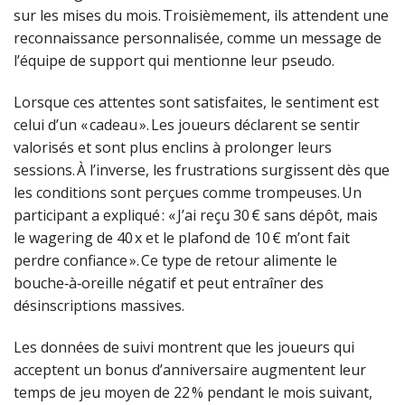
sur les mises du mois. Troisièmement, ils attendent une
reconnaissance personnalisée, comme un message de
l’équipe de support qui mentionne leur pseudo.
Lorsque ces attentes sont satisfaites, le sentiment est
celui d’un « cadeau ». Les joueurs déclarent se sentir
valorisés et sont plus enclins à prolonger leurs
sessions. À l’inverse, les frustrations surgissent dès que
les conditions sont perçues comme trompeuses. Un
participant a expliqué : « J’ai reçu 30 € sans dépôt, mais
le wagering de 40 x et le plafond de 10 € m’ont fait
perdre confiance ». Ce type de retour alimente le
bouche‑à‑oreille négatif et peut entraîner des
désinscriptions massives.
Les données de suivi montrent que les joueurs qui
acceptent un bonus d’anniversaire augmentent leur
temps de jeu moyen de 22 % pendant le mois suivant,