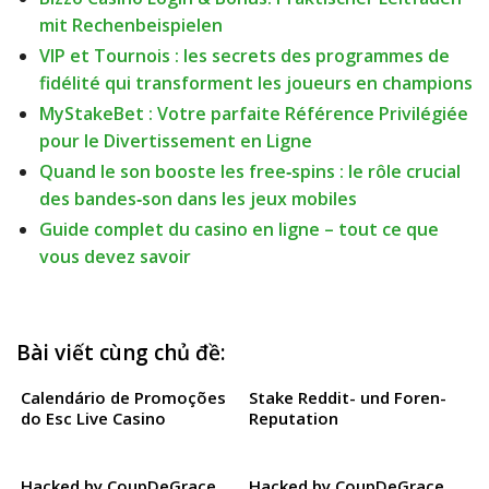
mit Rechenbeispielen
VIP et Tournois : les secrets des programmes de
fidélité qui transforment les joueurs en champions
MyStakeBet : Votre parfaite Référence Privilégiée
pour le Divertissement en Ligne
Quand le son booste les free‑spins : le rôle crucial
des bandes‑son dans les jeux mobiles
Guide complet du casino en ligne – tout ce que
vous devez savoir
Bài viết cùng chủ đề:
Calendário de Promoções
Stake Reddit- und Foren-
do Esc Live Casino
Reputation
Hacked by CoupDeGrace
Hacked by CoupDeGrace