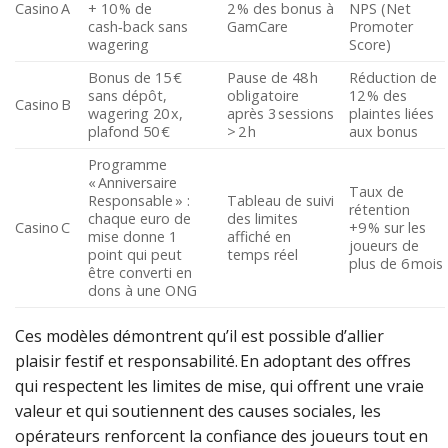
Casino A
+ 10 % de
2 % des bonus à
NPS (Net
cash‑back sans
GamCare
Promoter
wagering
Score)
Bonus de 15 €
Pause de 48 h
Réduction de
sans dépôt,
obligatoire
12 % des
Casino B
wagering 20 x,
après 3 sessions
plaintes liées
plafond 50 €
> 2 h
aux bonus
Programme
« Anniversaire
Taux de
Responsable » :
Tableau de suivi
rétention
chaque euro de
des limites
Casino C
+9 % sur les
mise donne 1
affiché en
joueurs de
point qui peut
temps réel
plus de 6 mois
être converti en
dons à une ONG
Ces modèles démontrent qu’il est possible d’allier
plaisir festif et responsabilité. En adoptant des offres
qui respectent les limites de mise, qui offrent une vraie
valeur et qui soutiennent des causes sociales, les
opérateurs renforcent la confiance des joueurs tout en