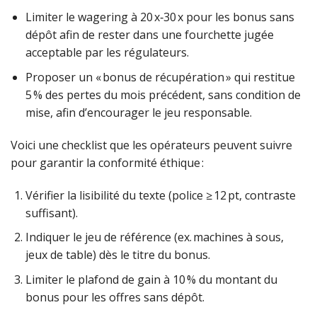
Limiter le wagering à 20 x‑30 x pour les bonus sans
dépôt afin de rester dans une fourchette jugée
acceptable par les régulateurs.
Proposer un « bonus de récupération » qui restitue
5 % des pertes du mois précédent, sans condition de
mise, afin d’encourager le jeu responsable.
Voici une checklist que les opérateurs peuvent suivre
pour garantir la conformité éthique :
Vérifier la lisibilité du texte (police ≥ 12 pt, contraste
suffisant).
Indiquer le jeu de référence (ex. machines à sous,
jeux de table) dès le titre du bonus.
Limiter le plafond de gain à 10 % du montant du
bonus pour les offres sans dépôt.