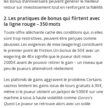
les bonus d’anniversaire peuvent générer le meilleur
retour sur investissement tout en renforçant la fidélité.
2. Les pratiques de bonus qui flirtent avec
la ligne rouge – 350 mots
Toute offre alléchante cache des conditions qui, si elles
sont trop restrictives, peuvent être perçues comme
abusives. Les exigences de mise (wagering) constituent
le premier point de friction. Un bonus de 50 € avec un
wagering de 40 x signifie que le joueur doit miser
2 000 € avant de pouvoir retirer le gain – un niveau que
peu de joueurs atteindront réellement.
Les plafonds de gains aggravent le problème. Certains
casinos limitent les gains issus de tours gratuits à 30 €,
même si le joueur obtient un jackpot de 5 000 € sur une
machine à sous à haute volatilité comme
Gonzo’s
Quest
. Le joueur se retrouve alors avec un solde