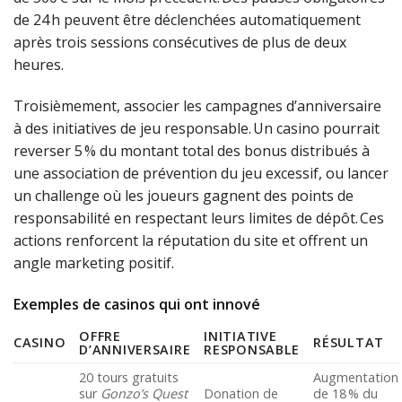
de 24 h peuvent être déclenchées automatiquement
après trois sessions consécutives de plus de deux
heures.
Troisièmement, associer les campagnes d’anniversaire
à des initiatives de jeu responsable. Un casino pourrait
reverser 5 % du montant total des bonus distribués à
une association de prévention du jeu excessif, ou lancer
un challenge où les joueurs gagnent des points de
responsabilité en respectant leurs limites de dépôt. Ces
actions renforcent la réputation du site et offrent un
angle marketing positif.
Exemples de casinos qui ont innové
OFFRE
INITIATIVE
CASINO
RÉSULTAT
D’ANNIVERSAIRE
RESPONSABLE
20 tours gratuits
Augmentation
sur
Gonzo’s Quest
Donation de
de 18 % du