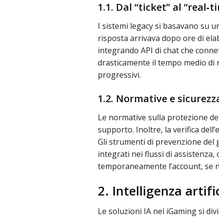
1.1. Dal “ticket” al “real‑
I sistemi legacy si basavano su un
risposta arrivava dopo ore di ela
integrando API di chat che connet
drasticamente il tempo medio di ri
progressivi.
1.2. Normative e sicurezz
Le normative sulla protezione dei
supporto. Inoltre, la verifica del
Gli strumenti di prevenzione del 
integrati nei flussi di assistenza
temporaneamente l’account, se n
2. Intelligenza artif
Le soluzioni IA nel iGaming si d