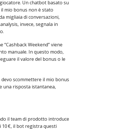
 giocatore. Un chatbot basato su
 il mio bonus non è stato
da migliaia di conversazioni,
analysis, invece, segnala in
o.
one “Cashback Weekend” viene
vento manuale. In questo modo,
eguare il valore del bonus o le
lte devo scommettere il mio bonus
sce una risposta istantanea,
o il team di prodotto introduce
10 €, il bot registra questi