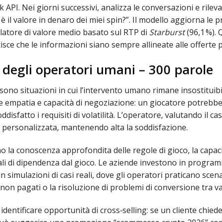
PI. Nei giorni successivi, analizza le conversazioni e rilev
 è il valore in denaro dei miei spin?”. Il modello aggiorna le 
latore di valore medio basato sul RTP di
Starburst
(96,1 %). 
isce che le informazioni siano sempre allineate alle offerte p
o degli operatori umani – 300 parole
 sono situazioni in cui l’intervento umano rimane insostituibi
de empatia e capacità di negoziazione: un giocatore potrebb
ddisfatto i requisiti di volatilità. L’operatore, valutando il ca
ersonalizzata, mantenendo alta la soddisfazione.
 la conoscenza approfondita delle regole di gioco, la capac
nali di dipendenza dal gioco. Le aziende investono in programmi
 simulazioni di casi reali, dove gli operatori praticano scen
non pagati o la risoluzione di problemi di conversione tra val
ntificare opportunità di cross‑selling: se un cliente chied