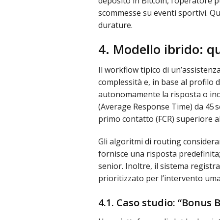
deposito in Bitcoin, l’operatore
scommesse su eventi sportivi. Que
durature.
4. Modello ibrido: 
Il workflow tipico di un’assistenza 
complessità e, in base al profilo d
autonomamente la risposta o inolt
(Average Response Time) da 45 sec
primo contatto (FCR) superiore al
Gli algoritmi di routing considera
fornisce una risposta predefinita
senior. Inoltre, il sistema registr
prioritizzato per l’intervento um
4.1. Caso studio: “Bonus 