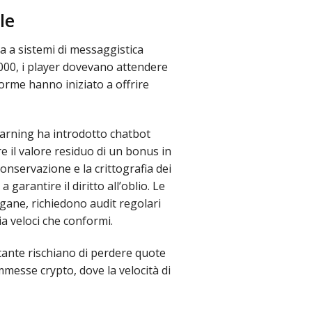
le
a a sistemi di messaggistica
 2000, i player dovevano attendere
aforme hanno iniziato a offrire
earning ha introdotto chatbot
re il valore residuo di un bonus in
nservazione e la crittografia dei
garantire il diritto all’oblio. Le
gane, richiedono audit regolari
ia veloci che conformi.
stante rischiano di perdere quote
mmesse crypto, dove la velocità di