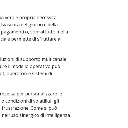
na vera e propria necessità
lsiasi ora del giorno e della
i pagamenti o, soprattutto, nella
ia e permette di sfruttare al
luzioni di supporto multicanale
dire il modello operativo può
t, operatori e sistemi di
preziosa per personalizzare le
 condizioni di volatilità, gli
 frustrazione. Come si può
nell’uso sinergico di intelligenza