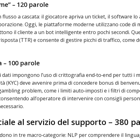
time” – 120 parole
 flusso a cascata: il giocatore apriva un ticket, il software l
borazione. Oggi, le piattaforme moderne utilizzano code di 
tono il cliente a un bot intelligente entro pochi secondi. Q
sposta (TTR) e consente di gestire picchi di traffico, come du
a – 100 parole
 dati impongono l’uso di crittografia end‑to‑end per tutti i 
l’età (KYC) deve avvenire prima di concedere bonus di benvenut
gambling problem, come i limiti auto‑imposti e i filtri di co
, consentendo all’operatore di intervenire con consigli perso
ecessario.
iciale al servizio del supporto – 380 p
ividono in tre macro‑categorie: NLP per comprendere il lingu