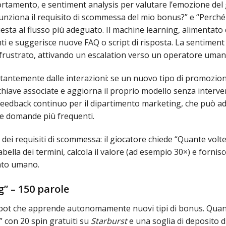
rtamento, e sentiment analysis per valutare l’emozione del
nziona il requisito di scommessa del mio bonus?” e “Perché
hiesta al flusso più adeguato. Il machine learning, alimentato 
ti e suggerisce nuove FAQ o script di risposta. La sentiment 
frustrato, attivando un escalation verso un operatore uman
tantemente dalle interazioni: se un nuovo tipo di promozi
le chiave associate e aggiorna il proprio modello senza inter
 feedback continuo per il dipartimento marketing, che può ad
le domande più frequenti.
ca dei requisiti di scommessa: il giocatore chiede “Quante vo
a tabella dei termini, calcola il valore (ad esempio 30×) e forni
ento umano.
g” – 150 parole
ot che apprende autonomamente nuovi tipi di bonus. Quand
 con 20 spin gratuiti su
Starburst
e una soglia di deposito di 