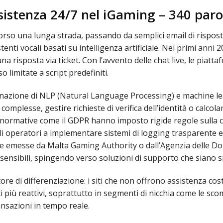
ssistenza 24/7 nel iGaming – 340 paro
rso una lunga strada, passando da semplici email di rispost
tenti vocali basati su intelligenza artificiale. Nei primi anni
una risposta via ticket. Con l’avvento delle chat live, le piatt
 limitate a script predefiniti.
binazione di NLP (Natural Language Processing) e machine l
omplesse, gestire richieste di verifica dell’identità o calcola
 normative come il GDPR hanno imposto rigide regole sulla co
li operatori a implementare sistemi di logging trasparente e a 
lle emesse da Malta Gaming Authority o dall’Agenzia delle Do
 sensibili, spingendo verso soluzioni di supporto che siano s
tore di differenziazione: i siti che non offrono assistenza co
 più reattivi, soprattutto in segmenti di nicchia come le sco
ansazioni in tempo reale.