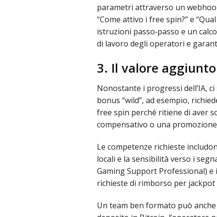
parametri attraverso un webhook A
“Come attivo i free spin?” e “Qual
istruzioni passo‑passo e un calco
di lavoro degli operatori e garant
3. Il valore aggiunt
Nonostante i progressi dell’IA, ci
bonus “wild”, ad esempio, richie
free spin perché ritiene di aver so
compensativo o una promozione p
Le competenze richieste includono
locali e la sensibilità verso i seg
Gaming Support Professional) e in
richieste di rimborso per jackpot 
Un team ben formato può anche ide