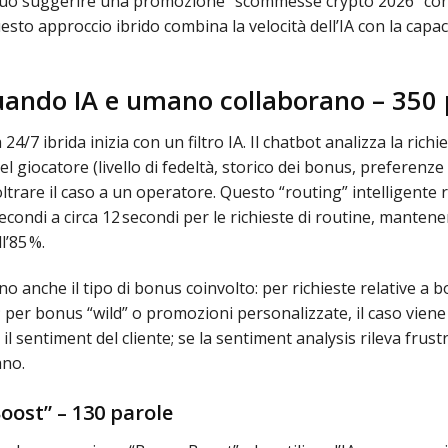
 può suggerire una promozione “scommesse crypto 2026” con
sto approccio ibrido combina la velocità dell’IA con la capac
quando IA e umano collaborano – 350 
24/7 ibrida inizia con un filtro IA. Il chatbot analizza la richie
el giocatore (livello di fedeltà, storico dei bonus, preferenze 
rare il caso a un operatore. Questo “routing” intelligente r
ondi a circa 12 secondi per le richieste di routine, mantene
l’85 %.
no anche il tipo di bonus coinvolto: per richieste relative a b
; per bonus “wild” o promozioni personalizzate, il caso vie
a il sentiment del cliente; se la sentiment analysis rileva frust
ano.
Boost” – 130 parole