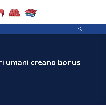
ori umani creano bonus