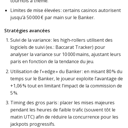
tournois à thème.
Limites de mise élevées : certains casinos autorisent
jusqu’à 50 000 € par main sur le Banker.
Stratégies avancées
Suivi de la variance : les high‑rollers utilisent des
logiciels de suivi (ex. : Baccarat Tracker) pour
analyser la variance sur 10 000 mains, ajustant leurs
paris en fonction de la tendance du jeu.
Utilisation de l’« edge » du Banker : en misant 80 % du
temps sur le Banker, le joueur exploite l’avantage de
+1,06 % tout en limitant l’impact de la commission de
5 %.
Timing des gros paris : placer les mises majeures
pendant les heures de faible trafic (souvent tôt le
matin UTC) afin de réduire la concurrence pour les
jackpots progressifs.