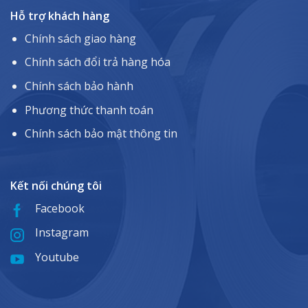
Hỗ trợ khách hàng
Chính sách giao hàng
Chính sách đổi trả hàng hóa
Chính sách bảo hành
Phương thức thanh toán
Chính sách bảo mật thông tin
Kết nối chúng tôi
Facebook
Instagram
Youtube