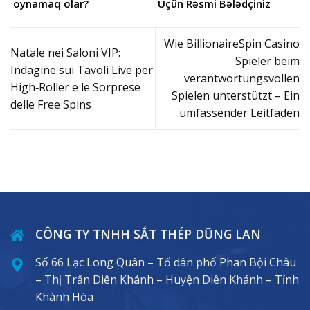
oynamaq olar?
Üçün Rəsmi Bələdçiniz
Wie BillionaireSpin Casino
Natale nei Saloni VIP:
Spieler beim
Indagine sui Tavoli Live per
verantwortungsvollen
High‑Roller e le Sorprese
Spielen unterstützt – Ein
delle Free Spins
umfassender Leitfaden
CÔNG TY TNHH SẮT THÉP DŨNG LAN
Số 66 Lạc Long Quân – Tổ dân phố Phan Bội Châu
– Thị Trấn Diên Khánh – Huyện Diên Khánh – Tỉnh
Khánh Hòa