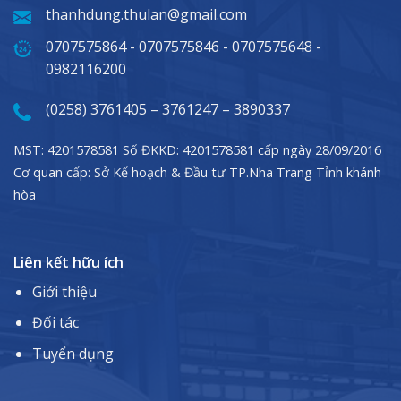
thanhdung.thulan@gmail.com
0707575864 - 0707575846 - 0707575648 -
0982116200
(0258) 3761405 – 3761247 – 3890337
MST: 4201578581 Số ĐKKD: 4201578581 cấp ngày 28/09/2016
Cơ quan cấp: Sở Kế hoạch & Đầu tư TP.Nha Trang Tỉnh khánh
hòa
Liên kết hữu ích
Giới thiệu
Đối tác
Tuyển dụng