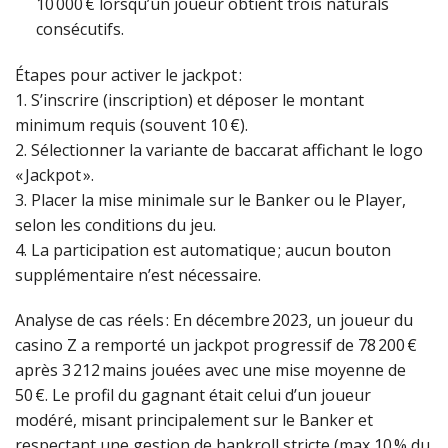
10 000 € lorsqu’un joueur obtient trois naturals
consécutifs.
Étapes pour activer le jackpot :
1. S’inscrire (inscription) et déposer le montant
minimum requis (souvent 10 €).
2. Sélectionner la variante de baccarat affichant le logo
« Jackpot ».
3. Placer la mise minimale sur le Banker ou le Player,
selon les conditions du jeu.
4. La participation est automatique ; aucun bouton
supplémentaire n’est nécessaire.
Analyse de cas réels : En décembre 2023, un joueur du
casino Z a remporté un jackpot progressif de 78 200 €
après 3 212 mains jouées avec une mise moyenne de
50 €. Le profil du gagnant était celui d’un joueur
modéré, misant principalement sur le Banker et
respectant une gestion de bankroll stricte (max 10 % du