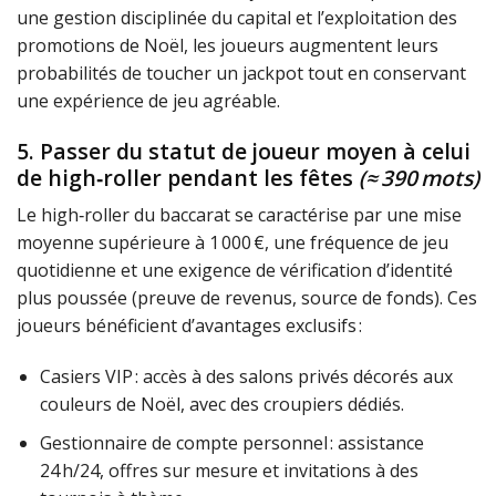
une gestion disciplinée du capital et l’exploitation des
promotions de Noël, les joueurs augmentent leurs
probabilités de toucher un jackpot tout en conservant
une expérience de jeu agréable.
5. Passer du statut de joueur moyen à celui
de high‑roller pendant les fêtes
(≈ 390 mots)
Le high‑roller du baccarat se caractérise par une mise
moyenne supérieure à 1 000 €, une fréquence de jeu
quotidienne et une exigence de vérification d’identité
plus poussée (preuve de revenus, source de fonds). Ces
joueurs bénéficient d’avantages exclusifs :
Casiers VIP : accès à des salons privés décorés aux
couleurs de Noël, avec des croupiers dédiés.
Gestionnaire de compte personnel : assistance
24 h/24, offres sur mesure et invitations à des