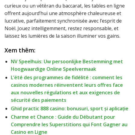
curieux ou un vétéran du baccarat, les tables en ligne
offrent aujourd’hui une atmosphère chaleureuse et
lucrative, parfaitement synchronisée avec l’esprit de
Noël. Jouez intelligemment, restez responsable, et
laissez les lumières de la saison illuminer vos gains.
Xem thêm:
NV Speelhuis: Uw persoonlijke Bestemming met
Hoogwaardige Online Speelvermaak
L’été des programmes de fidélité : comment les
casinos modernes réinventent leurs offres face
aux nouvelles régulations et aux exigences de
sécurité des paiements
Ghid practic 888 casino: bonusuri, sport și aplicație
Charme et Chance : Guide du Débutant pour
Comprendre les Superstitions qui Font Gagner au
Casino en Ligne