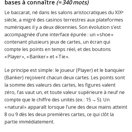
bases à connaître
(≈ 340 mots)
Le baccarat, né dans les salons aristocratiques du XIXᵉ
siècle, a migré des casinos terrestres aux plateformes
numériques il y a deux décennies. Son évolution s’est
accompagnée d’une interface épurée : un « shoe »
contenant plusieurs jeux de cartes, un écran qui
compte les points en temps réel, et des boutons
« Player », « Banker » et « Tie ».
Le principe est simple : le joueur (Player) et le banquier
(Banker) reçoivent chacun deux cartes. Les points sont
la somme des valeurs des cartes, les figures valent
zéro, l’as vaut un, et toute valeur supérieure à neuf ne
compte que le chiffre des unités (ex. : 15 → 5). Un
« natural » apparaît lorsque l’une des deux mains atteint
8 ou 9 dès les deux premières cartes, ce qui clôt la
partie immédiatement.