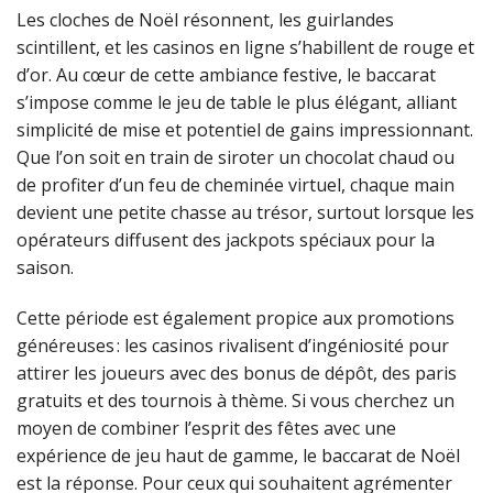
Les cloches de Noël résonnent, les guirlandes
scintillent, et les casinos en ligne s’habillent de rouge et
d’or. Au cœur de cette ambiance festive, le baccarat
s’impose comme le jeu de table le plus élégant, alliant
simplicité de mise et potentiel de gains impressionnant.
Que l’on soit en train de siroter un chocolat chaud ou
de profiter d’un feu de cheminée virtuel, chaque main
devient une petite chasse au trésor, surtout lorsque les
opérateurs diffusent des jackpots spéciaux pour la
saison.
Cette période est également propice aux promotions
généreuses : les casinos rivalisent d’ingéniosité pour
attirer les joueurs avec des bonus de dépôt, des paris
gratuits et des tournois à thème. Si vous cherchez un
moyen de combiner l’esprit des fêtes avec une
expérience de jeu haut de gamme, le baccarat de Noël
est la réponse. Pour ceux qui souhaitent agrémenter