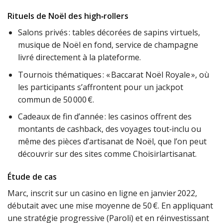
Rituels de Noël des high‑rollers
Salons privés : tables décorées de sapins virtuels,
musique de Noël en fond, service de champagne
livré directement à la plateforme.
Tournois thématiques : « Baccarat Noël Royale », où
les participants s’affrontent pour un jackpot
commun de 50 000 €.
Cadeaux de fin d’année : les casinos offrent des
montants de cashback, des voyages tout‑inclu ou
même des pièces d’artisanat de Noël, que l’on peut
découvrir sur des sites comme Choisirlartisanat.
Étude de cas
Marc, inscrit sur un casino en ligne en janvier 2022,
débutait avec une mise moyenne de 50 €. En appliquant
une stratégie progressive (Paroli) et en réinvestissant