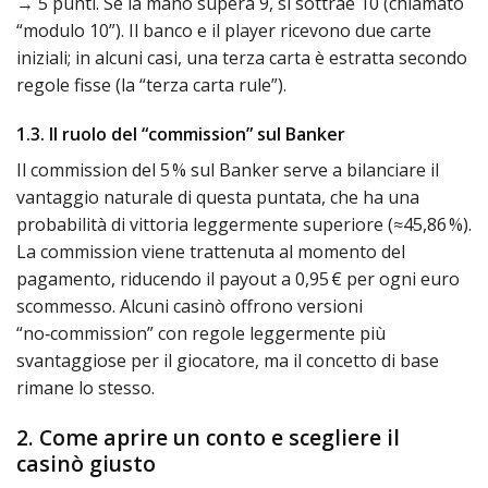
→ 5 punti. Se la mano supera 9, si sottrae 10 (chiamato
“modulo 10”). Il banco e il player ricevono due carte
iniziali; in alcuni casi, una terza carta è estratta secondo
regole fisse (la “terza carta rule”).
1.3. Il ruolo del “commission” sul Banker
Il commission del 5 % sul Banker serve a bilanciare il
vantaggio naturale di questa puntata, che ha una
probabilità di vittoria leggermente superiore (≈45,86 %).
La commission viene trattenuta al momento del
pagamento, riducendo il payout a 0,95 € per ogni euro
scommesso. Alcuni casinò offrono versioni
“no‑commission” con regole leggermente più
svantaggiose per il giocatore, ma il concetto di base
rimane lo stesso.
2. Come aprire un conto e scegliere il
casinò giusto