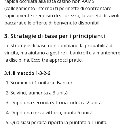
rapida occhiata alla lista casino non AAMS
(collegamento interno) ti permette di confrontare
rapidamente i requisiti di sicurezza, la varietà di tavoli
baccarat e le offerte di benvenuto disponibili.
3. Strategie di base per i principianti
Le strategie di base non cambiano la probabilità di
vincita, ma aiutano a gestire il bankroll e a mantenere
la disciplina. Ecco tre approcci pratici.
3.1. Il metodo 1‑3‑2‑6
Scommetti 1 unità su Banker.
Se vinci, aumenta a 3 unità.
Dopo una seconda vittoria, riduci a 2 unità.
Dopo una terza vittoria, punta 6 unità.
Qualsiasi perdita riporta la puntata a 1 unità.