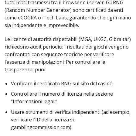
tutti i dati trasmessi tra il browser e i server. Gli RNG
(Random Number Generator) sono certificati da enti
come eCOGRA o iTech Labs, garantendo che ogni mano
sia indipendente e imprevedibile.
Le licenze di autorità rispettabili (MGA, UKGC, Gibraltar)
richiedono audit periodici: i risultati dei giochi vengono
confrontati con sequenze teoriche per verificare
l’assenza di manipolazioni. Per controllare la
trasparenza, puoi:
Verificare il certificato RNG sul sito del casinò.
Controllare il numero di licenza nella sezione
“Informazioni legali”.
Usare strumenti di verifica indipendenti (ad esempio,
verificare l’ID della licenza su
gamblingcommission.com).