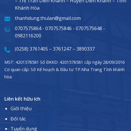
– Thị Trấn Diên Khánh – Huyện Diên Khánh – Tỉnh
Khánh Hòa
thanhdung.thulan@gmail.com
0707575864 - 0707575846 - 0707575648 -
0982116200
(0258) 3761405 – 3761247 – 3890337
MST: 4201578581 Số ĐKKD: 4201578581 cấp ngày 28/09/2016
Cơ quan cấp: Sở Kế hoạch & Đầu tư TP.Nha Trang Tỉnh khánh
hòa
Liên kết hữu ích
Giới thiệu
Đối tác
Tuyển dụng