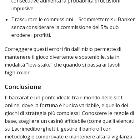
consecutive aumenta la probabilità di decisioni
impulsive.
Trascurare le commissioni – Scommettere su Banker
senza considerare la commissione del 5 % può
erodere i profitti.
Correggere questi errori fin dall’inizio permette di
mantenere il gioco divertente e sostenibile, sia in
modalità “low‑stake” che quando si passa ai tavoli
high‑roller.
Conclusione
Il baccarat è un ponte ideale tra il mondo delle slot
online, dove la fortuna è l’unica variabile, e quello dei
giochi di strategia più complessi. Conoscere le regole di
base, scegliere un casinò affidabile (come quelli elencati
su Lacrimediborghetti), gestire il bankroll con
metodologie comprovate e mantenere alta la vigilanza