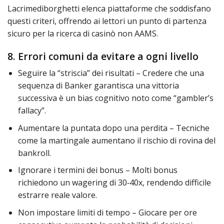
Lacrimediborghetti elenca piattaforme che soddisfano
questi criteri, offrendo ai lettori un punto di partenza
sicuro per la ricerca di casinò non AAMS.
8. Errori comuni da evitare a ogni livello
Seguire la “striscia” dei risultati – Credere che una
sequenza di Banker garantisca una vittoria
successiva è un bias cognitivo noto come “gambler’s
fallacy”.
Aumentare la puntata dopo una perdita – Tecniche
come la martingale aumentano il rischio di rovina del
bankroll.
Ignorare i termini dei bonus – Molti bonus
richiedono un wagering di 30‑40x, rendendo difficile
estrarre reale valore.
Non impostare limiti di tempo – Giocare per ore