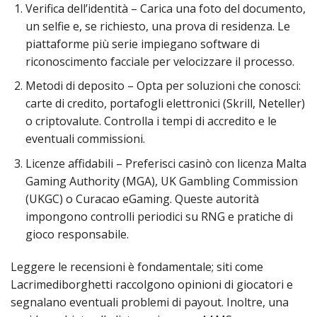
Verifica dell’identità – Carica una foto del documento,
un selfie e, se richiesto, una prova di residenza. Le
piattaforme più serie impiegano software di
riconoscimento facciale per velocizzare il processo.
Metodi di deposito – Opta per soluzioni che conosci:
carte di credito, portafogli elettronici (Skrill, Neteller)
o criptovalute. Controlla i tempi di accredito e le
eventuali commissioni.
Licenze affidabili – Preferisci casinò con licenza Malta
Gaming Authority (MGA), UK Gambling Commission
(UKGC) o Curacao eGaming. Queste autorità
impongono controlli periodici su RNG e pratiche di
gioco responsabile.
Leggere le recensioni è fondamentale; siti come
Lacrimediborghetti raccolgono opinioni di giocatori e
segnalano eventuali problemi di payout. Inoltre, una