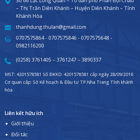
Số 66 Lạc Long Quân – Tổ dân phố Phan Bội Châu
– Thị Trấn Diên Khánh – Huyện Diên Khánh – Tỉnh
Khánh Hòa
thanhdung.thulan@gmail.com
0707575864 - 0707575846 - 0707575648 -
0982116200
(0258) 3761405 – 3761247 – 3890337
MST: 4201578581 Số ĐKKD: 4201578581 cấp ngày 28/09/2016
Cơ quan cấp: Sở Kế hoạch & Đầu tư TP.Nha Trang Tỉnh khánh
hòa
Liên kết hữu ích
Giới thiệu
Đối tác