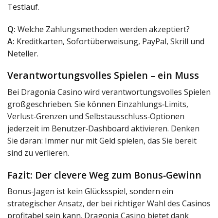
Testlauf.
Q:
Welche Zahlungsmethoden werden akzeptiert?
A:
Kreditkarten, Sofortüberweisung, PayPal, Skrill und
Neteller.
Verantwortungsvolles Spielen – ein Muss
Bei Dragonia Casino wird verantwortungsvolles Spielen
großgeschrieben. Sie können Einzahlungs‑Limits,
Verlust‑Grenzen und Selbstausschluss‑Optionen
jederzeit im Benutzer‑Dashboard aktivieren. Denken
Sie daran: Immer nur mit Geld spielen, das Sie bereit
sind zu verlieren.
Fazit: Der clevere Weg zum Bonus‑Gewinn
Bonus‑Jagen ist kein Glücksspiel, sondern ein
strategischer Ansatz, der bei richtiger Wahl des Casinos
profitabel sein kann. Dragonia Casino bietet dank