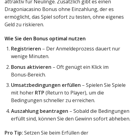
attraktiv für Neulinge. Zusätzlich gibt es einen
Dragoniacasino Bonus ohne Einzahlung, der es
ermöglicht, das Spiel sofort zu testen, ohne eigenes
Geld zu riskieren.
Wie Sie den Bonus optimal nutzen
Registrieren
– Der Anmeldeprozess dauert nur
wenige Minuten.
Bonus aktivieren
– Oft genügt ein Klick im
Bonus‑Bereich.
Umsatzbedingungen erfüllen
– Spielen Sie Spiele
mit hoher
RTP
(Return to Player), um die
Bedingungen schneller zu erreichen.
Auszahlung beantragen
– Sobald die Bedingungen
erfüllt sind, können Sie den Gewinn sofort abheben.
Pro Tip:
Setzen Sie beim Erfüllen der