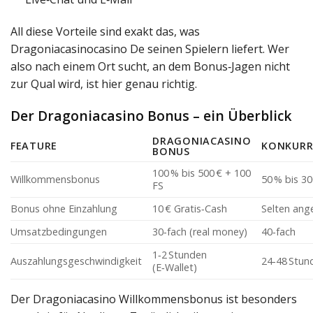
All diese Vorteile sind exakt das, was
Dragoniacasinocasino De seinen Spielern liefert. Wer
also nach einem Ort sucht, an dem Bonus‑Jagen nicht
zur Qual wird, ist hier genau richtig.
Der Dragoniacasino Bonus – ein Überblick
DRAGONIACASINO
FEATURE
KONKUR
BONUS
100 % bis 500 € + 100
Willkommensbonus
50 % bis 30
FS
Bonus ohne Einzahlung
10 € Gratis‑Cash
Selten ang
Umsatzbedingungen
30‑fach (real money)
40‑fach
1‑2 Stunden
Auszahlungsgeschwindigkeit
24‑48 Stun
(E‑Wallet)
Der Dragoniacasino Willkommensbonus ist besonders