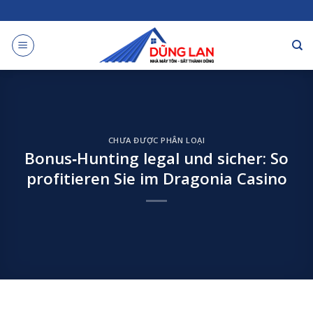
Skip
to
content
CHƯA ĐƯỢC PHÂN LOẠI
Bonus‑Hunting legal und sicher: So
profitieren Sie im Dragonia Casino