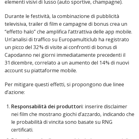
elementi visivi di lusso (auto sportive, champagne).
Durante le festività, la combinazione di pubblicità
televisiva, trailer di film e campagne di bonus crea un
“effetto halo” che amplifica l’attrattiva delle app mobile.
Un’analisi di traffico su Europamulticlub ha registrato
un picco del 32 % di visite ai confronti di bonus di
Capodanno nei giorni immediatamente precedenti il
31 dicembre, correlato a un aumento del 14 % di nuovi
account su piattaforme mobile.
Per mitigare questi effetti, si propongono due linee
d’azione:
Responsabilità dei produttori
: inserire disclaimer
nei film che mostrano giochi d’azzardo, indicando che
le probabilità di vincita sono basate su RNG
certificati.