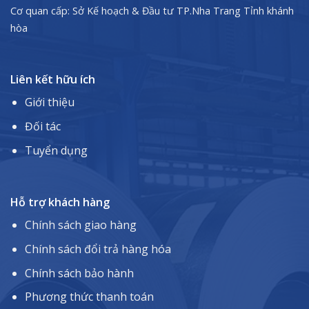
Cơ quan cấp: Sở Kế hoạch & Đầu tư TP.Nha Trang Tỉnh khánh
hòa
Liên kết hữu ích
Giới thiệu
Đối tác
Tuyển dụng
Hỗ trợ khách hàng
Chính sách giao hàng
Chính sách đổi trả hàng hóa
Chính sách bảo hành
Phương thức thanh toán