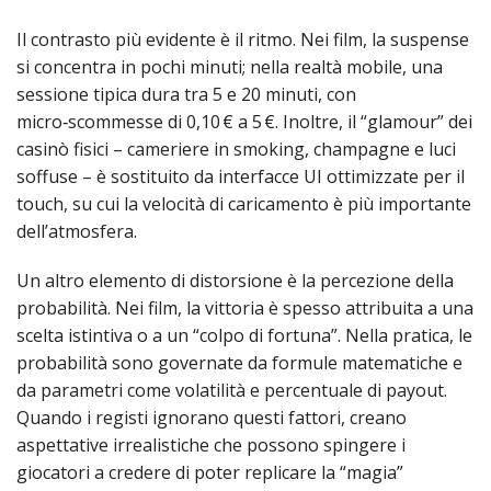
Il contrasto più evidente è il ritmo. Nei film, la suspense
si concentra in pochi minuti; nella realtà mobile, una
sessione tipica dura tra 5 e 20 minuti, con
micro‑scommesse di 0,10 € a 5 €. Inoltre, il “glamour” dei
casinò fisici – cameriere in smoking, champagne e luci
soffuse – è sostituito da interfacce UI ottimizzate per il
touch, su cui la velocità di caricamento è più importante
dell’atmosfera.
Un altro elemento di distorsione è la percezione della
probabilità. Nei film, la vittoria è spesso attribuita a una
scelta istintiva o a un “colpo di fortuna”. Nella pratica, le
probabilità sono governate da formule matematiche e
da parametri come volatilità e percentuale di payout.
Quando i registi ignorano questi fattori, creano
aspettative irrealistiche che possono spingere i
giocatori a credere di poter replicare la “magia”