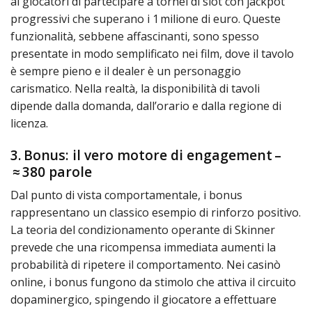
ai giocatori di partecipare a tornei di slot con jackpot
progressivi che superano i 1 milione di euro. Queste
funzionalità, sebbene affascinanti, sono spesso
presentate in modo semplificato nei film, dove il tavolo
è sempre pieno e il dealer è un personaggio
carismatico. Nella realtà, la disponibilità di tavoli
dipende dalla domanda, dall’orario e dalla regione di
licenza.
3. Bonus: il vero motore di engagement –
≈ 380 parole
Dal punto di vista comportamentale, i bonus
rappresentano un classico esempio di rinforzo positivo.
La teoria del condizionamento operante di Skinner
prevede che una ricompensa immediata aumenti la
probabilità di ripetere il comportamento. Nei casinò
online, i bonus fungono da stimolo che attiva il circuito
dopaminergico, spingendo il giocatore a effettuare