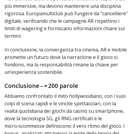
più immersive, ma devono mantenere una disciplina
rigorosa. Europamulticlub può fungere da “cancelliere”
digitale, verificando che le campagne AR rispettino i
limiti di wagering e forniscano informazioni chiare sui
termini.
In conclusione, la convergenza tra cinema, AR e mobile
promette un futuro dove la narrazione e il gioco si
fondono, ma la responsabilità rimane la chiave per
un’esperienza sostenibile.
Conclusione – ≈ 200 parole
Abbiamo confrontato il mito hollywoodiano, con i suoi
colpi di scena rapidi e le vincite spettacolari, con la
realtà quotidiana dei giochi da casinò su smartphone,
dove la tecnologia 5G, gli RNG certificati e le
micro‑scommesse definiscono il vero ritmo del gioco. I
bonus, analizzati attraverso la lente della teoria del