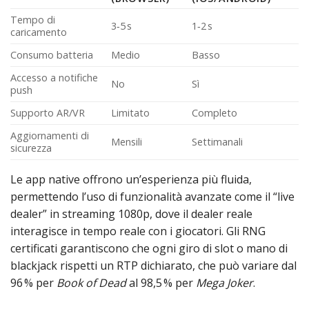
Tempo di
3‑5 s
1‑2 s
caricamento
Consumo batteria
Medio
Basso
Accesso a notifiche
No
Sì
push
Supporto AR/VR
Limitato
Completo
Aggiornamenti di
Mensili
Settimanali
sicurezza
Le app native offrono un’esperienza più fluida,
permettendo l’uso di funzionalità avanzate come il “live
dealer” in streaming 1080p, dove il dealer reale
interagisce in tempo reale con i giocatori. Gli RNG
certificati garantiscono che ogni giro di slot o mano di
blackjack rispetti un RTP dichiarato, che può variare dal
96 % per
Book of Dead
al 98,5 % per
Mega Joker
.