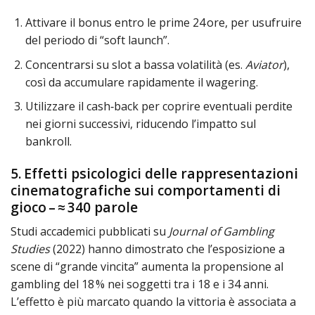
Attivare il bonus entro le prime 24 ore, per usufruire
del periodo di “soft launch”.
Concentrarsi su slot a bassa volatilità (es.
Aviator
),
così da accumulare rapidamente il wagering.
Utilizzare il cash‑back per coprire eventuali perdite
nei giorni successivi, riducendo l’impatto sul
bankroll.
5. Effetti psicologici delle rappresentazioni
cinematografiche sui comportamenti di
gioco – ≈ 340 parole
Studi accademici pubblicati su
Journal of Gambling
Studies
(2022) hanno dimostrato che l’esposizione a
scene di “grande vincita” aumenta la propensione al
gambling del 18 % nei soggetti tra i 18 e i 34 anni.
L’effetto è più marcato quando la vittoria è associata a