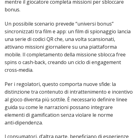
mentre il giocatore completa missioni per sbloccare
bonus.
Un possibile scenario prevede “universi bonus”
sincronizzati tra film e app: un film di spionaggio lancia
una serie di codici QR che, una volta scansionati,
attivano missioni giornaliere su una piattaforma
mobile. Il completamento della missione sblocca free
spins o cash‑back, creando un ciclo di engagement
cross‑media.
Per i regolatori, questo comporta nuove sfide: la
distinzione tra contenuto di intrattenimento e incentivo
al gioco diventa più sottile. È necessario definire linee
guida su come le narrazioni possano integrare
elementi di gamification senza violare le norme
anti‑dipendenza.
I consumatori, d’altra parte, beneficiano di esperienze