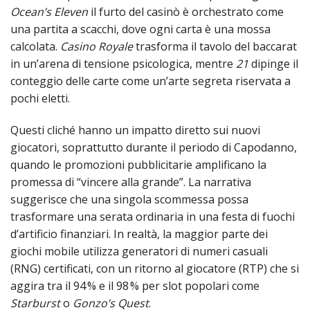
Ocean’s Eleven
il furto del casinò è orchestrato come
una partita a scacchi, dove ogni carta è una mossa
calcolata.
Casino Royale
trasforma il tavolo del baccarat
in un’arena di tensione psicologica, mentre
21
dipinge il
conteggio delle carte come un’arte segreta riservata a
pochi eletti.
Questi cliché hanno un impatto diretto sui nuovi
giocatori, soprattutto durante il periodo di Capodanno,
quando le promozioni pubblicitarie amplificano la
promessa di “vincere alla grande”. La narrativa
suggerisce che una singola scommessa possa
trasformare una serata ordinaria in una festa di fuochi
d’artificio finanziari. In realtà, la maggior parte dei
giochi mobile utilizza generatori di numeri casuali
(RNG) certificati, con un ritorno al giocatore (RTP) che si
aggira tra il 94 % e il 98 % per slot popolari come
Starburst
o
Gonzo’s Quest
.