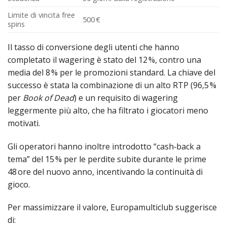
Limite di vincita free
500 €
spins
Il tasso di conversione degli utenti che hanno
completato il wagering è stato del 12 %, contro una
media del 8 % per le promozioni standard. La chiave del
successo è stata la combinazione di un alto RTP (96,5 %
per
Book of Dead
) e un requisito di wagering
leggermente più alto, che ha filtrato i giocatori meno
motivati.
Gli operatori hanno inoltre introdotto “cash‑back a
tema” del 15 % per le perdite subite durante le prime
48 ore del nuovo anno, incentivando la continuità di
gioco.
Per massimizzare il valore, Europamulticlub suggerisce
di: