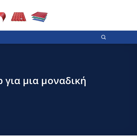
 για μια μοναδική