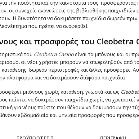
 για την ποιότητα και την καινοτομία τους, προσφέροντας 
έον, οι συνεχείς ανανεώσεις της βιβλιοθήκης παιχνιδιών 
άσουν. Η δυνατότητα να δοκιμάσετε παιχνίδια δωρεάν πριν
λεονέκτημα που πρέπει να αναφερθεί.
ους και προσφορές του Cleobetra 
κτηριστικά του
Cleobetra Casino
είναι τα μπόνους και οι π
γαριασμό, οι νέοι χρήστες μπορούν να επωφεληθούν από τ
κατάθεσης, δωρεάν περιστροφές και άλλες προσφορές. Α
ην πλατφόρμα και να δοκιμάσουν διάφορα παιχνίδια.
προσφέρει μπόνους χωρίς κατάθεση, γνωστά και ως
Cleobet
υς παίκτες να δοκιμάσουν παιχνίδια χωρίς να χρειαστεί 
υστική για νέους παίκτες που θέλουν να δοκιμάσουν την τύ
μβάνουν εβδομαδιαία και μηνιαία προσφορές που προσφέρο
ΠΡΟΫΠΟΘΈΣΕΙΣ
ΠΕΡΙΓΡΑΦΉ