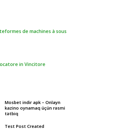
lateformes de machines à sous
ocatore in Vincitore
Mosbet indir apk – Onlayn
kazino oynamaq üçün rəsmi
tətbiq
Test Post Created