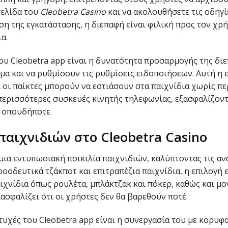
σελίδα του
Cleobetra Casino
και να ακολουθήσετε τις οδηγί
 της εγκατάστασης, η διεπαφή είναι φιλική προς τον χρή
α.
ου Cleobetra app είναι η δυνατότητα προσαρμογής της δι
μα και να ρυθμίσουν τις ρυθμίσεις ειδοποιήσεων. Αυτή η 
ι οι παίκτες μπορούν να εστιάσουν στα παιχνίδια χωρίς πε
περισσότερες συσκευές κινητής τηλεφωνίας, εξασφαλίζοντ
 οπουδήποτε.
παιχνιδιών στο Cleobetra Casino
μια εντυπωσιακή ποικιλία παιχνιδιών, καλύπτοντας τις α
οδευτικά τζάκποτ και επιτραπέζια παιχνίδια, η επιλογή ε
χνίδια όπως ρουλέτα, μπλάκτζακ και πόκερ, καθώς και μο
ασφαλίζει ότι οι χρήστες δεν θα βαρεθούν ποτέ.
τυχές του Cleobetra app είναι η συνεργασία του με κορυφ