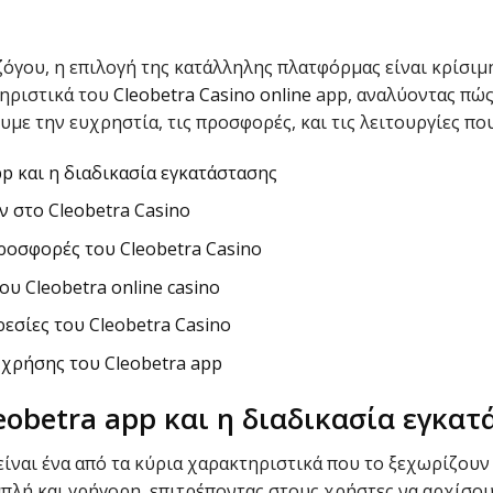
όγου, η επιλογή της κατάλληλης πλατφόρμας είναι κρίσιμη
ηριστικά του
Cleobetra Casino online
app, αναλύοντας πώς
υμε την ευχρηστία, τις προσφορές, και τις λειτουργίες πο
pp και η διαδικασία εγκατάστασης
ν στο Cleobetra Casino
ροσφορές του Cleobetra Casino
ου Cleobetra online casino
εσίες του Cleobetra Casino
 χρήσης του Cleobetra app
eobetra app και η διαδικασία εγκα
είναι ένα από τα κύρια χαρακτηριστικά που το ξεχωρίζουν
απλή και γρήγορη, επιτρέποντας στους χρήστες να αρχίσου