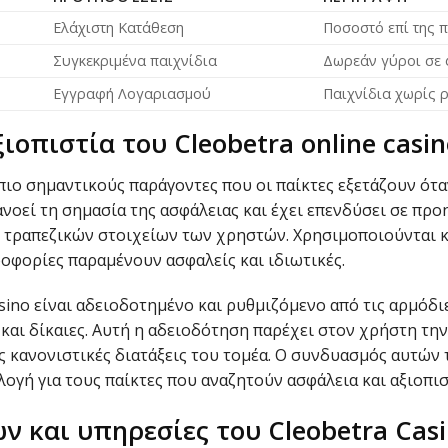
Ελάχιστη Κατάθεση
Ποσοστό επί της 
Συγκεκριμένα παιχνίδια
Δωρεάν γύροι σε
Εγγραφή Λογαριασμού
Παιχνίδια χωρίς 
ιοπιστία του Cleobetra online casin
 πιο σημαντικούς παράγοντες που οι παίκτες εξετάζουν ότ
ανοεί τη σημασία της ασφάλειας και έχει επενδύσει σε προ
 τραπεζικών στοιχείων των χρηστών. Χρησιμοποιούνται 
ροφορίες παραμένουν ασφαλείς και ιδιωτικές.
asino είναι αδειοδοτημένο και ρυθμιζόμενο από τις αρμόδι
 και δίκαιες. Αυτή η αδειοδότηση παρέχει στον χρήστη την
ς κανονιστικές διατάξεις του τομέα. Ο συνδυασμός αυτών
λογή για τους παίκτες που αναζητούν ασφάλεια και αξιοπισ
 και υπηρεσίες του Cleobetra Cas