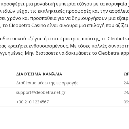
 προσφέρει μια μοναδική εμπειρία τζόγου με τα κορυφαία 
νιδιών μέχρι τις εκπληκτικές προσφορές και την ασφάλεια,
ει χρόνο και προσπάθεια για να δημιουργήσουν μια εξαιρ
, το Cleobetra Casino είναι σίγουρα μια επιλογή που αξίζει
αδικτυακού τζόγου ή είστε έμπειρος παίκτης, το Cleobetra
σας κρατήσει ενθουσιασμένους. Με τόσες πολλές δυνατότητ
 εγγυημένες. Μην διστάσετε να δοκιμάσετε το Cleobetra ap
ΔΙΑΘΈΣΙΜΑ ΚΑΝΆΛΙΑ
ΩΡ
Διαθέσιμο μέσω της εφαρμογής
24
support@cleobetra.net.gr
24
+30 210 1234567
09