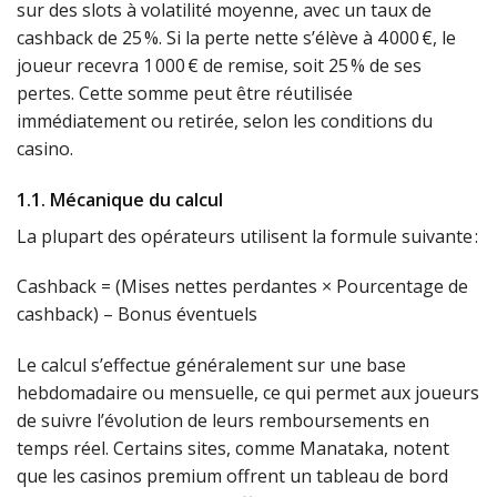
sur des slots à volatilité moyenne, avec un taux de
cashback de 25 %. Si la perte nette s’élève à 4 000 €, le
joueur recevra 1 000 € de remise, soit 25 % de ses
pertes. Cette somme peut être réutilisée
immédiatement ou retirée, selon les conditions du
casino.
1.1. Mécanique du calcul
La plupart des opérateurs utilisent la formule suivante :
Cashback = (Mises nettes perdantes × Pourcentage de
cashback) – Bonus éventuels
Le calcul s’effectue généralement sur une base
hebdomadaire ou mensuelle, ce qui permet aux joueurs
de suivre l’évolution de leurs remboursements en
temps réel. Certains sites, comme Manataka, notent
que les casinos premium offrent un tableau de bord