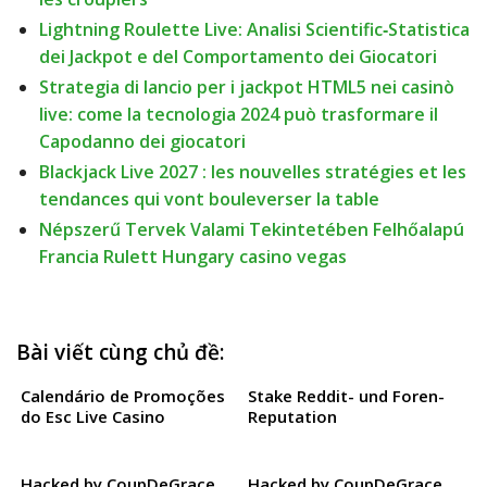
Lightning Roulette Live: Analisi Scientific‑Statistica
dei Jackpot e del Comportamento dei Giocatori
Strategia di lancio per i jackpot HTML5 nei casinò
live: come la tecnologia 2024 può trasformare il
Capodanno dei giocatori
Blackjack Live 2027 : les nouvelles stratégies et les
tendances qui vont bouleverser la table
Népszerű Tervek Valami Tekintetében Felhőalapú
Francia Rulett Hungary casino vegas
Bài viết cùng chủ đề:
Calendário de Promoções
Stake Reddit- und Foren-
do Esc Live Casino
Reputation
Hacked by CoupDeGrace
Hacked by CoupDeGrace