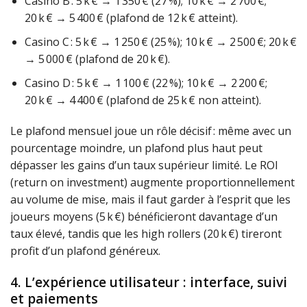
Casino B : 5 k € → 1 350 € (27 %); 10 k € → 2 700 €;
20 k € → 5 400 € (plafond de 12 k € atteint).
Casino C : 5 k € → 1 250 € (25 %); 10 k € → 2 500 €; 20 k €
→ 5 000 € (plafond de 20 k €).
Casino D : 5 k € → 1 100 € (22 %); 10 k € → 2 200 €;
20 k € → 4 400 € (plafond de 25 k € non atteint).
Le plafond mensuel joue un rôle décisif : même avec un
pourcentage moindre, un plafond plus haut peut
dépasser les gains d’un taux supérieur limité. Le ROI
(return on investment) augmente proportionnellement
au volume de mise, mais il faut garder à l’esprit que les
joueurs moyens (5 k €) bénéficieront davantage d’un
taux élevé, tandis que les high rollers (20 k €) tireront
profit d’un plafond généreux.
4. L’expérience utilisateur : interface, suivi
et paiements