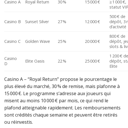
Casino A
Royal Return
30 %
15 000 €
≥ 1 000 €,
statut VI
500 € de
Casino B
Sunset Silver
27 %
12 000 €
dépôt, 3 
d’activité
800 € de
Casino C
Golden Wave
25 %
20 000 €
dépôt, je
slots & li
1 200 € d
Casino
Elite Oasis
22 %
25 000 €
dépôt, st
D
Elite
Casino A – “Royal Return” propose le pourcentage le
plus élevé du marché, 30 % de remise, mais plafonne à
15 000 €. Le programme s’adresse aux joueurs qui
misent au moins 10 000 € par mois, ce qui rend le
plafond atteignable rapidement. Les remboursements
sont crédités chaque semaine et peuvent être retirés
ou réinvestis.