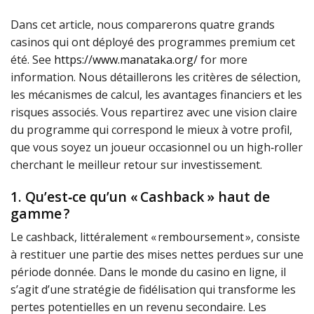
Dans cet article, nous comparerons quatre grands
casinos qui ont déployé des programmes premium cet
été. See
https://www.manataka.org/
for more
information. Nous détaillerons les critères de sélection,
les mécanismes de calcul, les avantages financiers et les
risques associés. Vous repartirez avec une vision claire
du programme qui correspond le mieux à votre profil,
que vous soyez un joueur occasionnel ou un high‑roller
cherchant le meilleur retour sur investissement.
1. Qu’est‑ce qu’un « Cashback » haut de
gamme ?
Le cashback, littéralement « remboursement », consiste
à restituer une partie des mises nettes perdues sur une
période donnée. Dans le monde du casino en ligne, il
s’agit d’une stratégie de fidélisation qui transforme les
pertes potentielles en un revenu secondaire. Les