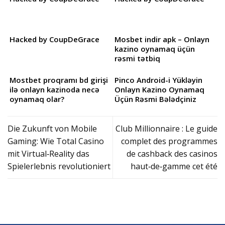
Hacked by CoupDeGrace
Mosbet indir apk – Onlayn
kazino oynamaq üçün
rəsmi tətbiq
Mostbet proqramı bd girişi
Pinco Android-i Yükləyin
ilə onlayn kazinoda necə
Onlayn Kazino Oynamaq
oynamaq olar?
Üçün Rəsmi Bələdçiniz
Die Zukunft von Mobile
Club Millionnaire : Le guide
Gaming: Wie Total Casino
complet des programmes
mit Virtual‑Reality das
de cashback des casinos
Spielerlebnis revolutioniert
haut‑de‑gamme cet été