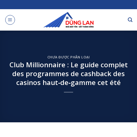
Skip
to
content
CHƯA ĐƯỢC PHÂN LOẠI
Club Millionnaire : Le guide complet
des programmes de cashback des
casinos haut‑de‑gamme cet été