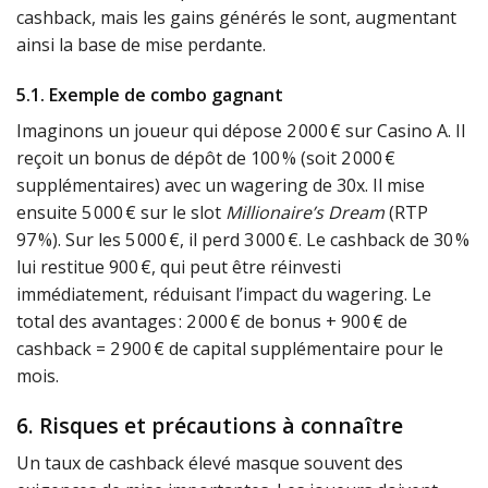
cashback, mais les gains générés le sont, augmentant
ainsi la base de mise perdante.
5.1. Exemple de combo gagnant
Imaginons un joueur qui dépose 2 000 € sur Casino A. Il
reçoit un bonus de dépôt de 100 % (soit 2 000 €
supplémentaires) avec un wagering de 30x. Il mise
ensuite 5 000 € sur le slot
Millionaire’s Dream
(RTP
97 %). Sur les 5 000 €, il perd 3 000 €. Le cashback de 30 %
lui restitue 900 €, qui peut être réinvesti
immédiatement, réduisant l’impact du wagering. Le
total des avantages : 2 000 € de bonus + 900 € de
cashback = 2 900 € de capital supplémentaire pour le
mois.
6. Risques et précautions à connaître
Un taux de cashback élevé masque souvent des