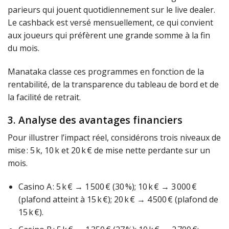
parieurs qui jouent quotidiennement sur le live dealer.
Le cashback est versé mensuellement, ce qui convient
aux joueurs qui préfèrent une grande somme à la fin
du mois.
Manataka classe ces programmes en fonction de la
rentabilité, de la transparence du tableau de bord et de
la facilité de retrait.
3. Analyse des avantages financiers
Pour illustrer l’impact réel, considérons trois niveaux de
mise : 5 k, 10 k et 20 k € de mise nette perdante sur un
mois.
Casino A : 5 k € → 1 500 € (30 %); 10 k € → 3 000 €
(plafond atteint à 15 k €); 20 k € → 4 500 € (plafond de
15 k €).