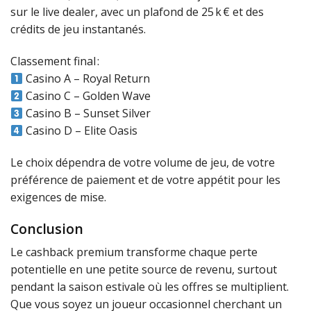
sur le live dealer, avec un plafond de 25 k € et des
crédits de jeu instantanés.
Classement final :
Casino A – Royal Return
Casino C – Golden Wave
Casino B – Sunset Silver
Casino D – Elite Oasis
Le choix dépendra de votre volume de jeu, de votre
préférence de paiement et de votre appétit pour les
exigences de mise.
Conclusion
Le cashback premium transforme chaque perte
potentielle en une petite source de revenu, surtout
pendant la saison estivale où les offres se multiplient.
Que vous soyez un joueur occasionnel cherchant un