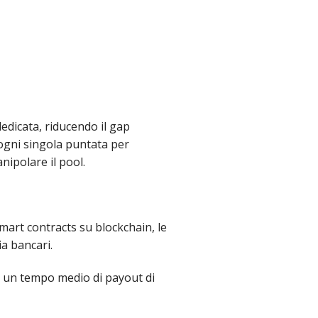
edicata, riducendo il gap
 ogni singola puntata per
ipolare il pool.
smart contracts su blockchain, le
ia bancari.
a un tempo medio di payout di