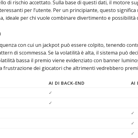
vello di rischio accettato. Sulla base di questi dati, il motor
nteressanti per l’utente. Per un principiante, questo significa
ia, ideale per chi vuole combinare divertimento e possibilità di
à
frequenza con cui un jackpot può essere colpito, tenendo cont
ttern di scommessa. Se la volatilità è alta, il sistema può dec
latilità bassa il premio viene evidenziato con banner lumino
a frustrazione dei giocatori che altrimenti vedrebbero premi 
AI DI BACK‑END
AI
✓
✓
✓
✓
✓