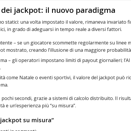
 dei jackpot: il nuovo paradigma
no statici: una volta impostato il valore, rimaneva invariato 
ci, in grado di adeguarsi in tempo reale a diversi fattori.
tente – se un giocatore scommette regolarmente su linee mu
ot mostrato, creando l’illusione di una maggiore probabilità d
orma – gli operatori impostano limiti di payout giornalieri; l’
.
vità come Natale o eventi sportivi, il valore del jackpot può
ema.
chi secondi, grazie a sistemi di calcolo distribuito. Il risult
tà e un’esperienza più “su misura”.
 “jackpot su misura”