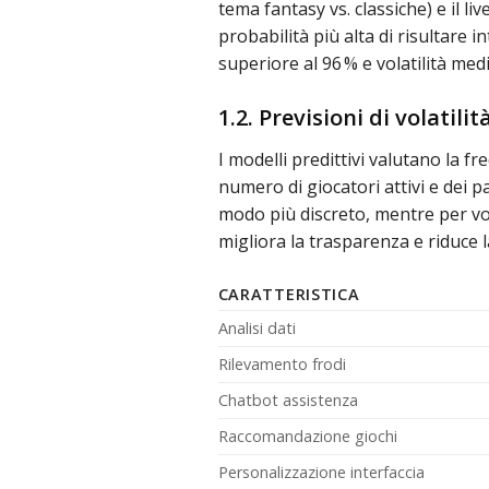
tema fantasy vs. classiche) e il li
probabilità più alta di risultare i
superiore al 96 % e volatilità med
1.2. Previsioni di volatilit
I modelli predittivi valutano la 
numero di giocatori attivi e dei pa
modo più discreto, mentre per vo
migliora la trasparenza e riduce l
CARATTERISTICA
Analisi dati
Rilevamento frodi
Chatbot assistenza
Raccomandazione giochi
Personalizzazione interfaccia