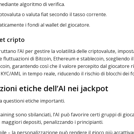
mediante algoritmo di verifica.
iptovaluta o valuta fiat secondo il tasso corrente.
ticamente i fondi al wallet del giocatore.
et cripto
ttano l’AI per gestire la volatilità delle criptovalute, imposta
le fluttuazioni di Bitcoin, Ethereum e stablecoin, scegliend
ecoin, garantendo così che il valore percepito dal giocatore ri
KYC/AML in tempo reale, riducendo il rischio di blocchi dei f
zioni etiche dell’AI nei jackpot
a questioni etiche importanti.
training sono sbilanciati, l’AI può favorire certi gruppi di gi
n maggiori depositi, penalizzando i principianti.
e – la personalizzazione può rendere il gioco più accattivan