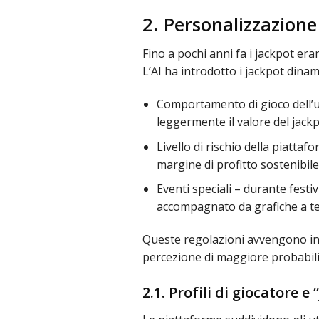
2. Personalizzazione
Fino a pochi anni fa i jackpot era
L’AI ha introdotto i jackpot dinami
Comportamento di gioco dell’u
leggermente il valore del jackp
Livello di rischio della piattaf
margine di profitto sostenibile
Eventi speciali – durante festi
accompagnato da grafiche a t
Queste regolazioni avvengono in po
percezione di maggiore probabili
2.1. Profili di giocatore e