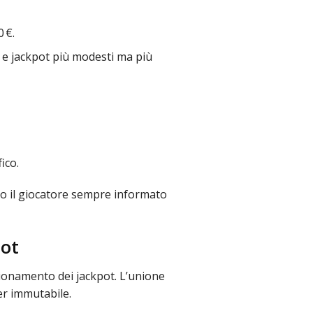
 €.
e e jackpot più modesti ma più
ico.
o il giocatore sempre informato
pot
zionamento dei jackpot. L’unione
er immutabile.