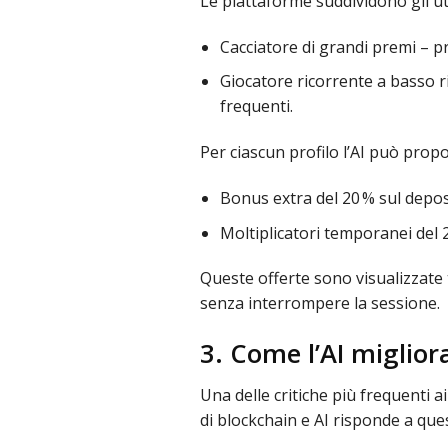
Le piattaforme suddividono gli ut
Cacciatore di grandi premi – pre
Giocatore ricorrente a basso r
frequenti.
Per ciascun profilo l’AI può prop
Bonus extra del 20 % sul deposi
Moltiplicatori temporanei del 2
Queste offerte sono visualizzat
senza interrompere la sessione.
3. Come l’AI miglior
Una delle critiche più frequenti 
di blockchain e AI risponde a que