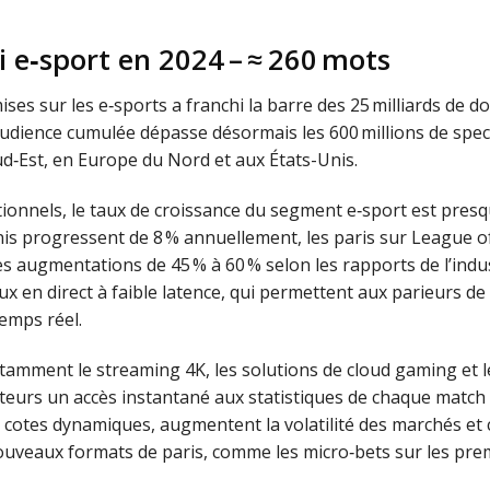
 e‑sport en 2024 – ≈ 260 mots
ses sur les e‑sports a franchi la barre des 25 milliards de do
audience cumulée dépasse désormais les 600 millions de spe
ud‑Est, en Europe du Nord et aux États-Unis.
ionnels, le taux de croissance du segment e‑sport est presqu
ennis progressent de 8 % annuellement, les paris sur League o
es augmentations de 45 % à 60 % selon les rapports de l’indu
flux en direct à faible latence, qui permettent aux parieurs 
emps réel.
amment le streaming 4K, les solutions de cloud gaming et le
eurs un accès instantané aux statistiques de chaque match (k
s cotes dynamiques, augmentent la volatilité des marchés e
ouveaux formats de paris, comme les micro‑bets sur les prem