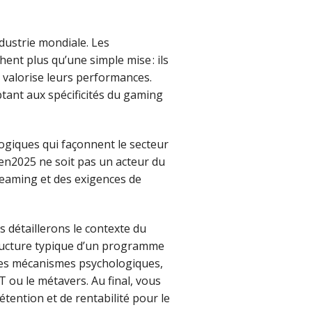
ndustrie mondiale. Les
ent plus qu’une simple mise : ils
valorise leurs performances.
tant aux spécificités du gaming
giques qui façonnent le secteur
caen2025 ne soit pas un acteur du
treaming et des exigences de
s détaillerons le contexte du
structure typique d’un programme
 les mécanismes psychologiques,
 ou le métavers. Au final, vous
tention et de rentabilité pour le