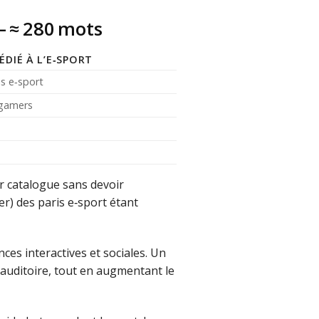
 – ≈ 280 mots
ÉDIÉ À L’E‑SPORT
is e‑sport
 gamers
ur catalogue sans devoir
r) des paris e‑sport étant
ces interactives et sociales. Un
t auditoire, tout en augmentant le