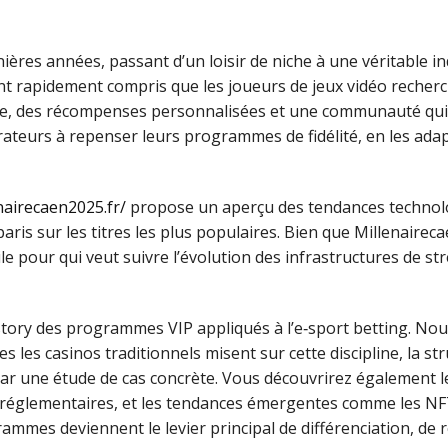
nières années, passant d’un loisir de niche à une véritable i
t rapidement compris que les joueurs de jeux vidéo recherch
e, des récompenses personnalisées et une communauté qui 
rateurs à repenser leurs programmes de fidélité, en les adap
nairecaen2025.fr/
propose un aperçu des tendances technolo
paris sur les titres les plus populaires. Bien que Millenaire
tile pour qui veut suivre l’évolution des infrastructures de s
 story des programmes VIP appliqués à l’e‑sport betting. Nou
es les casinos traditionnels misent sur cette discipline, la 
t par une étude de cas concrète. Vous découvrirez également
es réglementaires, et les tendances émergentes comme les NFT
es deviennent le levier principal de différenciation, de ré