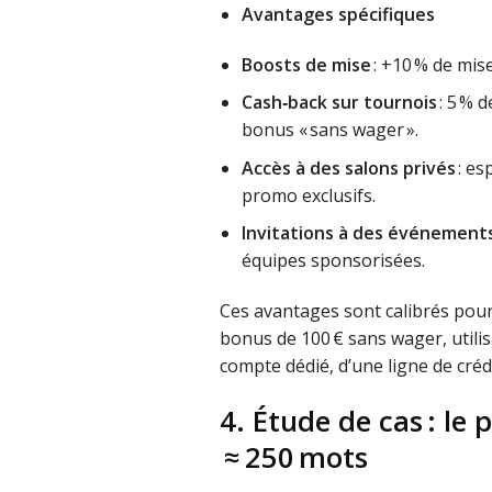
Avantages spécifiques
Boosts de mise
: +10 % de mis
Cash‑back sur tournois
: 5 % 
bonus « sans wager ».
Accès à des salons privés
: es
promo exclusifs.
Invitations à des événements
équipes sponsorisées.
Ces avantages sont calibrés pour
bonus de 100 € sans wager, utilis
compte dédié, d’une ligne de créd
4. Étude de cas : le
≈ 250 mots