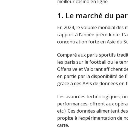
meilleur casino en ligne.
1. Le marché du pari
En 2024, le volume mondial des mi
rapport à l’année précédente. L’
concentration forte en Asie du S
Comparé aux paris sportifs tradit
les paris sur le football ou le t
Offensive et Valorant affichent d
en partie par la disponibilité de 
grâce à des APIs de données en t
Les avancées technologiques, not
performances, offrent aux opérat
etc.). Ces données alimentent de
propice à l’expérimentation de n
carte.