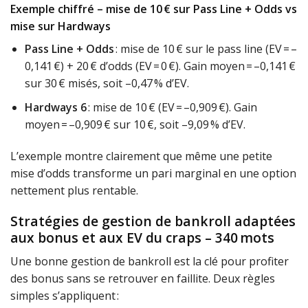
Exemple chiffré – mise de 10 € sur Pass Line + Odds vs
mise sur Hardways
Pass Line + Odds
: mise de 10 € sur le pass line (EV = –
0,141 €) + 20 € d’odds (EV = 0 €). Gain moyen = –0,141 €
sur 30 € misés, soit –0,47 % d’EV.
Hardways 6
: mise de 10 € (EV = –0,909 €). Gain
moyen = –0,909 € sur 10 €, soit –9,09 % d’EV.
L’exemple montre clairement que même une petite
mise d’odds transforme un pari marginal en une option
nettement plus rentable.
Stratégies de gestion de bankroll adaptées
aux bonus et aux EV du craps – 340 mots
Une bonne gestion de bankroll est la clé pour profiter
des bonus sans se retrouver en faillite. Deux règles
simples s’appliquent :