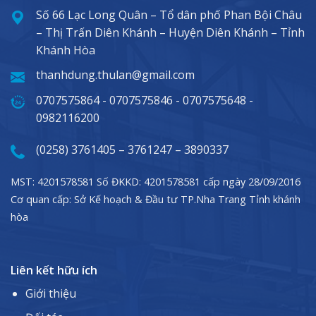
Số 66 Lạc Long Quân – Tổ dân phố Phan Bội Châu
– Thị Trấn Diên Khánh – Huyện Diên Khánh – Tỉnh
Khánh Hòa
thanhdung.thulan@gmail.com
0707575864 - 0707575846 - 0707575648 -
0982116200
(0258) 3761405 – 3761247 – 3890337
MST: 4201578581 Số ĐKKD: 4201578581 cấp ngày 28/09/2016
Cơ quan cấp: Sở Kế hoạch & Đầu tư TP.Nha Trang Tỉnh khánh
hòa
Liên kết hữu ích
Giới thiệu