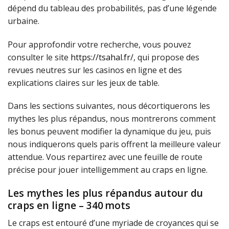
dépend du tableau des probabilités, pas d’une légende
urbaine.
Pour approfondir votre recherche, vous pouvez
consulter le site
https://tsahal.fr/
, qui propose des
revues neutres sur les casinos en ligne et des
explications claires sur les jeux de table.
Dans les sections suivantes, nous décortiquerons les
mythes les plus répandus, nous montrerons comment
les bonus peuvent modifier la dynamique du jeu, puis
nous indiquerons quels paris offrent la meilleure valeur
attendue. Vous repartirez avec une feuille de route
précise pour jouer intelligemment au craps en ligne.
Les mythes les plus répandus autour du
craps en ligne – 340 mots
Le craps est entouré d’une myriade de croyances qui se