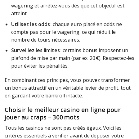
wagering et arrêtez‑vous dès que cet objectif est
atteint.
Utilisez les odds
: chaque euro placé en odds ne
compte pas pour le wagering, ce qui réduit le
nombre de tours nécessaires.
Surveillez les limites
: certains bonus imposent un
plafond de mise par main (par ex. 20 €). Respectez‑les
pour éviter les pénalités.
En combinant ces principes, vous pouvez transformer
un bonus attractif en un véritable levier de profit, tout
en gardant votre bankroll intacte.
Choisir le meilleur casino en ligne pour
jouer au craps – 300 mots
Tous les casinos ne sont pas créés égaux. Voici les
critères essentiels à vérifier avant de déposer votre