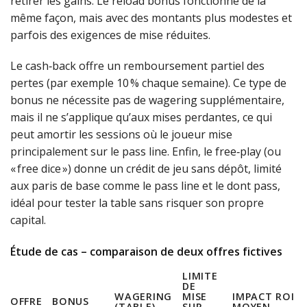
retirer les gains. Le reload bonus fonctionne de la
même façon, mais avec des montants plus modestes et
parfois des exigences de mise réduites.
Le cash‑back offre un remboursement partiel des
pertes (par exemple 10 % chaque semaine). Ce type de
bonus ne nécessite pas de wagering supplémentaire,
mais il ne s’applique qu’aux mises perdantes, ce qui
peut amortir les sessions où le joueur mise
principalement sur le pass line. Enfin, le free‑play (ou
« free dice ») donne un crédit de jeu sans dépôt, limité
aux paris de base comme le pass line et le dont pass,
idéal pour tester la table sans risquer son propre
capital.
Étude de cas – comparaison de deux offres fictives
LIMITE
DE
WAGERING
MISE
IMPACT ROI
OFFRE
BONUS
(TABLE)
SUR
MOYEN