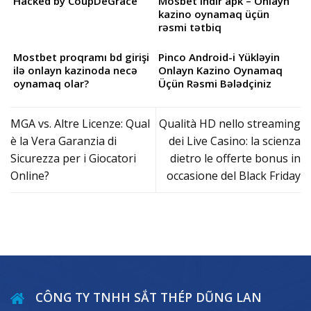
Hacked by CoupDeGrace
Mosbet indir apk – Onlayn
kazino oynamaq üçün
rəsmi tətbiq
Mostbet proqramı bd girişi
Pinco Android-i Yükləyin
ilə onlayn kazinoda necə
Onlayn Kazino Oynamaq
oynamaq olar?
Üçün Rəsmi Bələdçiniz
MGA vs. Altre Licenze: Qual
Qualità HD nello streaming
è la Vera Garanzia di
dei Live Casino: la scienza
Sicurezza per i Giocatori
dietro le offerte bonus in
Online?
occasione del Black Friday
CÔNG TY TNHH SẮT THÉP DŨNG LAN