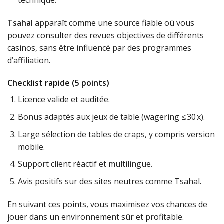
Tsahal
apparaît comme une source fiable où vous
pouvez consulter des revues objectives de différents
casinos, sans être influencé par des programmes
d’affiliation.
Checklist rapide (5 points)
Licence valide et auditée.
Bonus adaptés aux jeux de table (wagering ≤ 30 x).
Large sélection de tables de craps, y compris version
mobile.
Support client réactif et multilingue.
Avis positifs sur des sites neutres comme Tsahal.
En suivant ces points, vous maximisez vos chances de
jouer dans un environnement sûr et profitable.