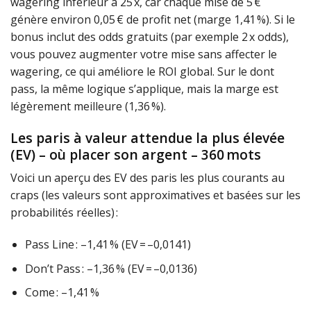
wagering inférieur à 25 x, car chaque mise de 5 €
génère environ 0,05 € de profit net (marge 1,41 %). Si le
bonus inclut des odds gratuits (par exemple 2 x odds),
vous pouvez augmenter votre mise sans affecter le
wagering, ce qui améliore le ROI global. Sur le dont
pass, la même logique s’applique, mais la marge est
légèrement meilleure (1,36 %).
Les paris à valeur attendue la plus élevée
(EV) – où placer son argent – 360 mots
Voici un aperçu des EV des paris les plus courants au
craps (les valeurs sont approximatives et basées sur les
probabilités réelles) :
Pass Line : –1,41 % (EV = –0,0141)
Don’t Pass : –1,36 % (EV = –0,0136)
Come : –1,41 %