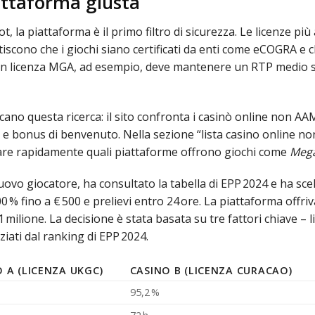
iattaforma giusta
t, la piattaforma è il primo filtro di sicurezza. Le licenze più
scono che i giochi siano certificati da enti come eCOGRA e ch
n licenza MGA, ad esempio, deve mantenere un RTP medio sup
cano questa ricerca: il sito confronta i casinò online non AAMS
lot e bonus di benvenuto. Nella sezione “lista casino online no
zare rapidamente quali piattaforme offrono giochi come
Mega
ovo giocatore, ha consultato la tabella di EPP 2024 e ha sce
 fino a € 500 e prelievi entro 24 ore. La piattaforma offriva 
milione. La decisione è stata basata su tre fattori chiave – 
ziati dal ranking di EPP 2024.
 A (LICENZA UKGC)
CASINO B (LICENZA CURACAO)
95,2 %