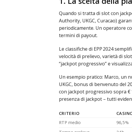
1. La scelta della p
Quando si tratta di slot con jackpo
Authority, UKGC, Curacao) garanti
periodicamente. Un operatore co
termini di payout.
Le classifiche di EPP 2024 semplifi
velocità di prelievo, varietà di s
“jackpot progressivo” e visualiz
Un esempio pratico: Marco, un nu
UKGC, bonus di benvenuto del 200 %
con jackpot progressivo sopra € 1 
presenza di jackpot – tutti eviden
CRITERIO
CASINO
RTP medio
96,5 %