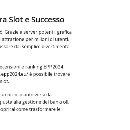
ra Slot e Successo
ò. Grazie a server potenti, grafica
attrazione per milioni di utenti.
assare dal semplice divertimento
 recensioni e ranking EPP 2024
.epp2024.eu/
è possibile trovare
slot.
un principiante verso la
giusta alla gestione del bankroll,
coprirai come trasformare le