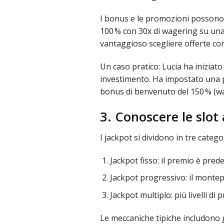
I bonus e le promozioni possono e
100 % con 30x di wagering su una s
vantaggioso scegliere offerte con 
Un caso pratico: Lucia ha iniziato
investimento. Ha impostato una pun
bonus di benvenuto del 150 % (wag
3. Conoscere le slot
I jackpot si dividono in tre categor
Jackpot fisso: il premio è pred
Jackpot progressivo: il montepr
Jackpot multiplo: più livelli d
Le meccaniche tipiche includono gi