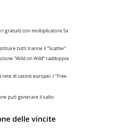
ri gratuiti con moltiplicatore 5x
tituire tutti tranne il “Scatter”.
unzione “Wild on Wild” raddoppia
 rete di casinò europei. I “Free
one può generare il salto
ne delle vincite