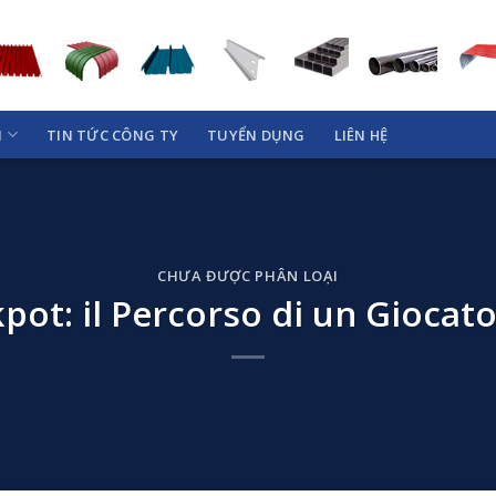
M
TIN TỨC CÔNG TY
TUYỂN DỤNG
LIÊN HỆ
CHƯA ĐƯỢC PHÂN LOẠI
kpot: il Percorso di un Giocato