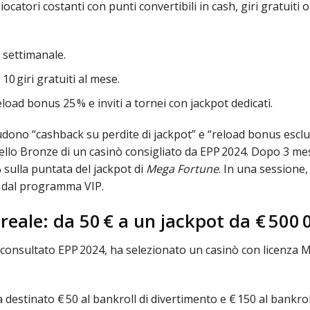
atori costanti con punti convertibili in cash, giri gratuiti o 
 settimanale.
 10 giri gratuiti al mese.
eload bonus 25 % e inviti a tornei con jackpot dedicati.
cludono “cashback su perdite di jackpot” e “reload bonus esclus
ivello Bronze di un casinò consigliato da EPP 2024. Dopo 3 me
 sulla puntata del jackpot di
Mega Fortune
. In una sessione,
o dal programma VIP.
 reale: da 50 € a un jackpot da € 500 
a consultato EPP 2024, ha selezionato un casinò con licenza M
a destinato € 50 al bankroll di divertimento e € 150 al bankr