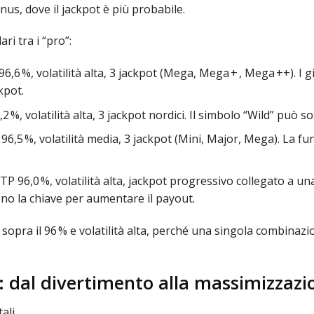
onus, dove il jackpot è più probabile.
ari tra i “pro”:
6 %, volatilità alta, 3 jackpot (Mega, Mega + , Mega ++). I gi
kpot.
 %, volatilità alta, 3 jackpot nordici. Il simbolo “Wild” può sos
96,5 %, volatilità media, 3 jackpot (Mini, Major, Mega). La f
TP 96,0 %, volatilità alta, jackpot progressivo collegato a una
ono la chiave per aumentare il payout.
 sopra il 96 % e volatilità alta, perché una singola combinazi
o: dal divertimento alla massimizzazio
ali.