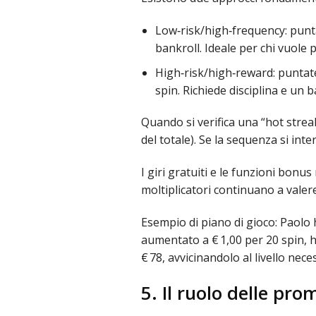
Low‑risk/high‑frequency: puntat
bankroll. Ideale per chi vuole 
High‑risk/high‑reward: puntate p
spin. Richiede disciplina e un b
Quando si verifica una “hot streak
del totale). Se la sequenza si int
I giri gratuiti e le funzioni bonu
moltiplicatori continuano a valere
Esempio di piano di gioco: Paolo 
aumentato a € 1,00 per 20 spin, ha
€ 78, avvicinandolo al livello nec
5. Il ruolo delle pr