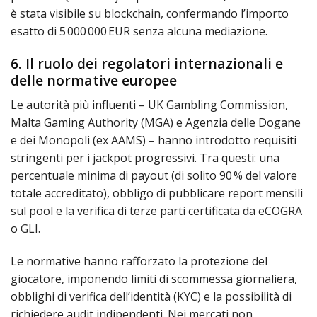
è stata visibile su blockchain, confermando l’importo
esatto di 5 000 000 EUR senza alcuna mediazione.
6. Il ruolo dei regolatori internazionali e
delle normative europee
Le autorità più influenti – UK Gambling Commission,
Malta Gaming Authority (MGA) e Agenzia delle Dogane
e dei Monopoli (ex AAMS) – hanno introdotto requisiti
stringenti per i jackpot progressivi. Tra questi: una
percentuale minima di payout (di solito 90 % del valore
totale accreditato), obbligo di pubblicare report mensili
sul pool e la verifica di terze parti certificata da eCOGRA
o GLI.
Le normative hanno rafforzato la protezione del
giocatore, imponendo limiti di scommessa giornaliera,
obblighi di verifica dell’identità (KYC) e la possibilità di
richiedere audit indipendenti. Nei mercati non