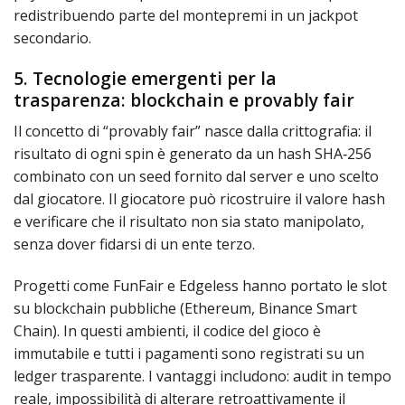
redistribuendo parte del montepremi in un jackpot
secondario.
5. Tecnologie emergenti per la
trasparenza: blockchain e provably fair
Il concetto di “provably fair” nasce dalla crittografia: il
risultato di ogni spin è generato da un hash SHA‑256
combinato con un seed fornito dal server e uno scelto
dal giocatore. Il giocatore può ricostruire il valore hash
e verificare che il risultato non sia stato manipolato,
senza dover fidarsi di un ente terzo.
Progetti come FunFair e Edgeless hanno portato le slot
su blockchain pubbliche (Ethereum, Binance Smart
Chain). In questi ambienti, il codice del gioco è
immutabile e tutti i pagamenti sono registrati su un
ledger trasparente. I vantaggi includono: audit in tempo
reale, impossibilità di alterare retroattivamente il