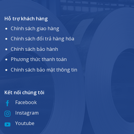
Hỗ trợ khách hàng
Chính sách giao hàng
Chính sách đổi trả hàng hóa
Chính sách bảo hành
Phương thức thanh toán
Chính sách bảo mật thông tin
Kết nối chúng tôi
Facebook
Instagram
Youtube