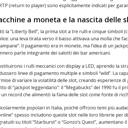
 RTP (return to player) sono esplicitamente indicati per gara
acchine a moneta e la nascita delle s
 la “Liberty Bell”, la prima slot a tre rulli e cinque simboli (cu
e: una leva tirata verso il basso attivava una molla che faceva
campane”. Il pagamento era in monete, ma l’idea di un jackpo
ennero parte integrante dei salotti dei bar americani.
sostituirono i rulli meccanici con display a LED, aprendo la stra
dussero linee di pagamento multiple e simboli “wild”. La c
 di variare la volatilità delle slot, creando esperienze di 
cetto di “jackpot leggendario”: il “Megabucks” del 1990 fu il 
ri, un record che alimentò la fama delle slot come fonte di ric
olarmente popolari in Italia, poiché offrono temi più audaci
o online” spesso includono queste slot nelle loro librerie per 
 gratuiti su titoli “Starburst” o “Gonzo’s Quest”, aumentano i