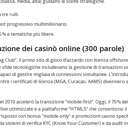
 (bassa, media, alta) guidano le scelte strategiche.
tre rulli.
ot progressivo multimilionario.
 % e tematiche più libere.
luzione dei casinò online (300 parole)
ing Club”, il primo sito di gioco d’azzardo con licenza offshor
Le sfide tecnologiche includevano la gestione di transazioni s
r capaci di gestire migliaia di connessioni simultanee. L’intro
mentre i certificati di licenza (MGA, Curacao, AAMS) divennero s
l 2010 accelerò la transizione “mobile‑first”. Oggi, il 70 % 
native ottimizzate e a piattaforme “HTML5” che consentono i
risposto con bonus “mobile‑only” e promozioni casino specifi
 da sistemi di verifica KYC (Know Your Customer) e da audit i