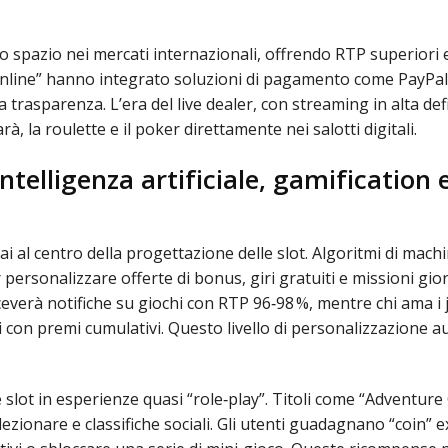
spazio nei mercati internazionali, offrendo RTP superiori e 
online” hanno integrato soluzioni di pagamento come PayPal, S
trasparenza. L’era del live dealer, con streaming in alta def
rà, la roulette e il poker direttamente nei salotti digitali.
intelligenza artificiale, gamificatio
rmai al centro della progettazione delle slot. Algoritmi di mach
ersonalizzare offerte di bonus, giri gratuiti e missioni gio
riceverà notifiche su giochi con RTP 96‑98 %, mentre chi ama i
i con premi cumulativi. Questo livello di personalizzazione
 slot in esperienze quasi “role‑play”. Titoli come “Adventur
ollezionare e classifiche sociali. Gli utenti guadagnano “coin