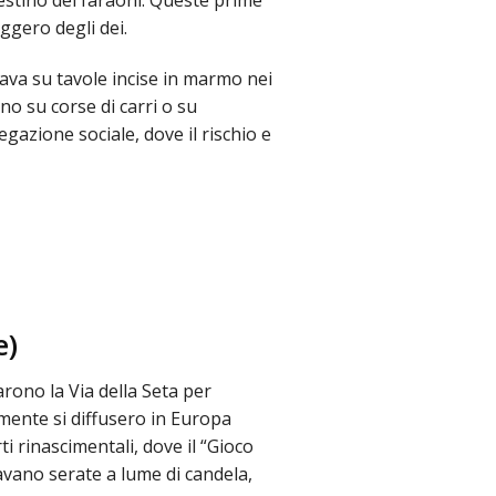
destino dei faraoni. Queste prime
gero degli dei.
va su tavole incise in marmo nei
no su corse di carri o su
azione sociale, dove il rischio e
e)
arono la Via della Seta per
amente si diffusero in Europa
i rinascimentali, dove il “Gioco
zavano serate a lume di candela,