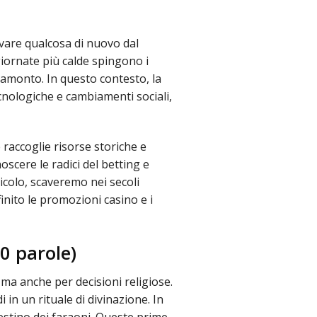
ovare qualcosa di nuovo dal
giornate più calde spingono i
 tramonto. In questo contesto, la
ecnologiche e cambiamenti sociali,
e raccoglie risorse storiche e
scere le radici del betting e
ticolo, scaveremo nei secoli
finito le promozioni casino e i
60 parole)
 ma anche per decisioni religiose.
 in un rituale di divinazione. In