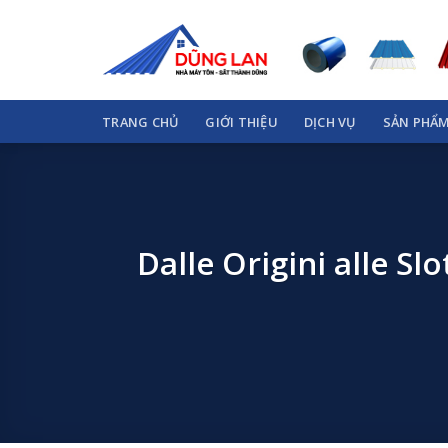
Skip
to
content
TRANG CHỦ
GIỚI THIỆU
DỊCH VỤ
SẢN PHẨ
Dalle Origini alle S