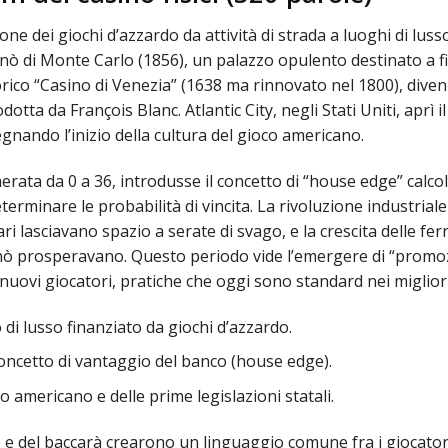
one dei giochi d’azzardo da attività di strada a luoghi di luss
inò di Monte Carlo (1856), un palazzo opulento destinato a fi
orico “Casino di Venezia” (1638 ma rinnovato nel 1800), diven
odotta da François Blanc. Atlantic City, negli Stati Uniti, aprì 
segnando l’inizio della cultura del gioco americano.
erata da 0 a 36, introdusse il concetto di “house edge” calco
terminare le probabilità di vincita. La rivoluzione industria
ari lasciavano spazio a serate di svago, e la crescita delle fer
asinò prosperavano. Questo periodo vide l’emergere di “prom
 nuovi giocatori, pratiche che oggi sono standard nei migliori
di lusso finanziato da giochi d’azzardo.
 concetto di vantaggio del banco (house edge).
co americano e delle prime legislazioni statali.
te e del baccarà crearono un linguaggio comune fra i giocator