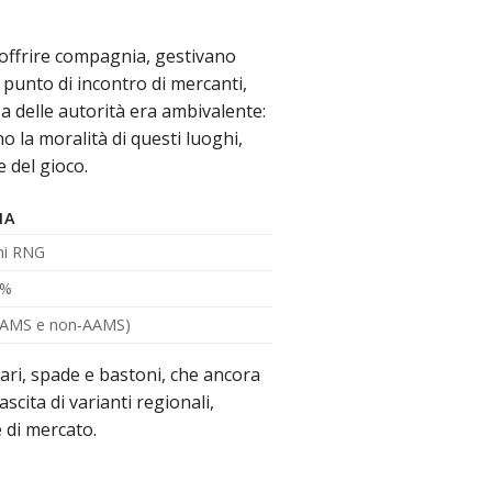
a offrire compagnia, gestivano
 punto di incontro di mercanti,
za delle autorità era ambivalente:
no la moralità di questi luoghi,
 del gioco.
NA
hi RNG
 %
 (AAMS e non‑AAMS)
nari, spade e bastoni, che ancora
scita di varianti regionali,
 di mercato.