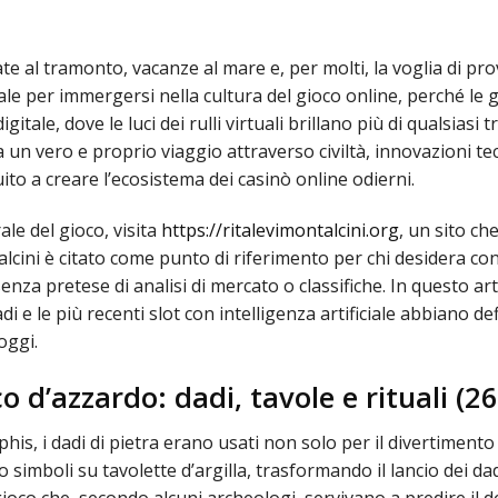
te al tramonto, vacanze al mare e, per molti, la voglia di pr
ale per immergersi nella cultura del gioco online, perché le 
gitale, dove le luci dei rulli virtuali brillano più di qualsiasi
la un vero e proprio viaggio attraverso civiltà, innovazioni t
to a creare l’ecosistema dei casinò online odierni.
le del gioco, visita
https://ritalevimontalcini.org
, un sito ch
lcini è citato come punto di riferimento per chi desidera cono
senza pretese di analisi di mercato o classifiche. In questo ar
i e le più recenti slot con intelligenza artificiale abbiano de
oggi.
co d’azzardo: dadi, tavole e rituali (2
phis, i dadi di pietra erano usati non solo per il divertimento
simboli su tavolette d’argilla, trasformando il lancio dei dadi