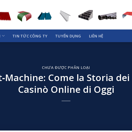
M
TIN TỨC CÔNG TY
TUYỂN DỤNG
LIÊN HỆ
CHƯA ĐƯỢC PHÂN LOẠI
lot‑Machine: Come la Storia dei
Casinò Online di Oggi