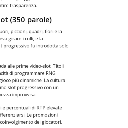
ntire trasparenza.
lot (350 parole)
ori, piccioni, quadri, fiori e la
 girare i rulli, e la
t progressivo fu introdotta solo
da alle prime video‑slot. Titoli
apacità di programmare RNG
gioco più dinamiche. La cultura
primo slot progressivo con un
chezza improvvisa.
 e percentuali di RTP elevate
differenziarsi. Le promozioni
l coinvolgimento dei giocatori,