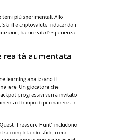
temi più sperimentali. Allo
krill e criptovalute, riducendo i
inizione, ha ricreato l’esperienza
n e realtà aumentata
ine learning analizzano il
rnaliere. Un giocatore che
 jackpot progressivi verrà invitato
 aumenta il tempo di permanenza e
e Quest: Treasure Hunt” includono
” extra completando sfide, come