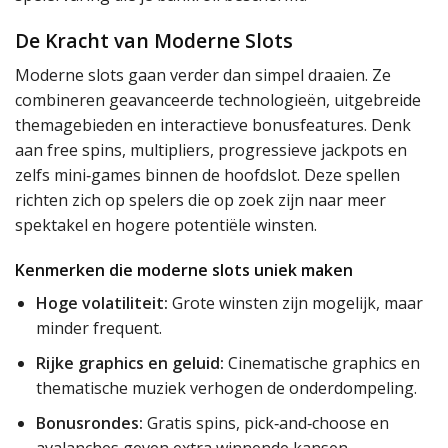
De Kracht van Moderne Slots
Moderne slots gaan verder dan simpel draaien. Ze
combineren geavanceerde technologieën, uitgebreide
themagebieden en interactieve bonusfeatures. Denk
aan free spins, multipliers, progressieve jackpots en
zelfs mini‑games binnen de hoofdslot. Deze spellen
richten zich op spelers die op zoek zijn naar meer
spektakel en hogere potentiële winsten.
Kenmerken die moderne slots uniek maken
Hoge volatiliteit:
Grote winsten zijn mogelijk, maar
minder frequent.
Rijke graphics en geluid:
Cinematische graphics en
thematische muziek verhogen de onderdompeling.
Bonusrondes:
Gratis spins, pick‑and‑choose en
avalanches geven extra winnende kansen.