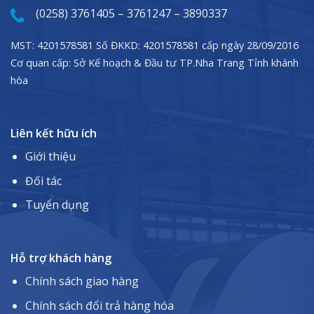
(0258) 3761405 – 3761247 – 3890337
MST: 4201578581 Số ĐKKD: 4201578581 cấp ngày 28/09/2016
Cơ quan cấp: Sở Kế hoạch & Đầu tư TP.Nha Trang Tỉnh khánh
hòa
Liên kết hữu ích
Giới thiệu
Đối tác
Tuyển dụng
Hỗ trợ khách hàng
Chính sách giao hàng
Chính sách đổi trả hàng hóa