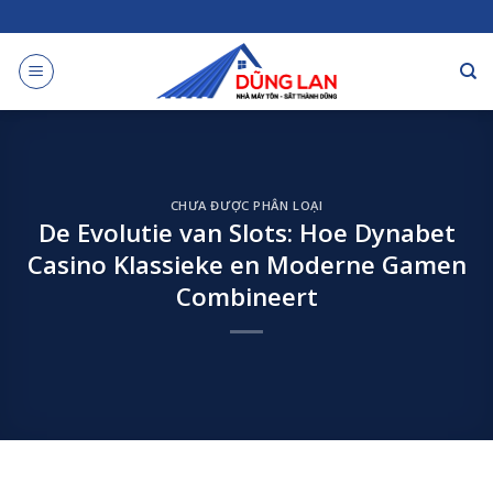
Skip
to
content
CHƯA ĐƯỢC PHÂN LOẠI
De Evolutie van Slots: Hoe Dynabet
Casino Klassieke en Moderne Gamen
Combineert