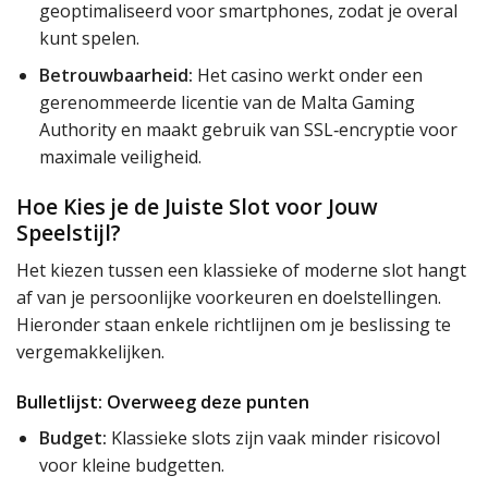
geoptimaliseerd voor smartphones, zodat je overal
kunt spelen.
Betrouwbaarheid:
Het casino werkt onder een
gerenommeerde licentie van de Malta Gaming
Authority en maakt gebruik van SSL‑encryptie voor
maximale veiligheid.
Hoe Kies je de Juiste Slot voor Jouw
Speelstijl?
Het kiezen tussen een klassieke of moderne slot hangt
af van je persoonlijke voorkeuren en doelstellingen.
Hieronder staan enkele richtlijnen om je beslissing te
vergemakkelijken.
Bulletlijst: Overweeg deze punten
Budget:
Klassieke slots zijn vaak minder risicovol
voor kleine budgetten.