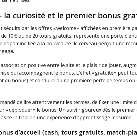
mal maîtrisés.
 la curiosité et le premier bonus gra
séduits par les offres « welcome » affichées en première p
e 10 € ou de 20 tours gratuits, représente une porte d’entr
e dopamine liée à la nouveauté : le cerveau perçoit une ré
ngagé.
ssociation positive entre le site et le plaisir de jouer, augm
mise qui accompagnent le bonus. L’effet « gratuité » peut to
t du bonus) et conduire à une première perte de temps ou d’
mmandé de lire attentivement les termes, de fixer une limite 
r « débloquer » le bonus. Un suivi rigoureux dès le premier
iosité initiale en une expérience d’apprentissage mesurée.
onus d’accueil (cash, tours gratuits, match‑pla