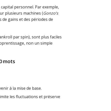
 capital personnel. Par exemple,
ur plusieurs machines (
Gonzo’s
s de gains et des périodes de
nkroll par spin), sont plus faciles
’apprentissage, non un simple
90 mots
enir à la mise de base.
imite les fluctuations et préserve