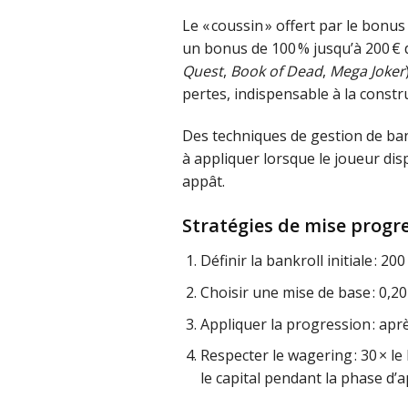
Le « coussin » offert par le bon
un bonus de 100 % jusqu’à 200 € 
Quest
,
Book of Dead
,
Mega Joker
pertes, indispensable à la constru
Des techniques de gestion de bankr
à appliquer lorsque le joueur dis
appât.
Stratégies de mise progre
Définir la bankroll initiale : 2
Choisir une mise de base : 0,20 
Appliquer la progression : apr
Respecter le wagering : 30 × le
le capital pendant la phase d’