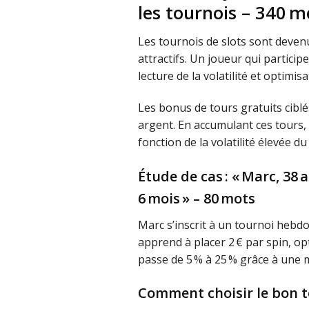
les tournois – 340 m
Les tournois de slots sont devenus
attractifs. Un joueur qui partici
lecture de la volatilité et optimi
Les bonus de tours gratuits ciblés
argent. En accumulant ces tours,
fonction de la volatilité élevée du 
Étude de cas : « Marc, 38 
6 mois » – 80 mots
Marc s’inscrit à un tournoi heb
apprend à placer 2 € par spin, opt
passe de 5 % à 25 % grâce à une me
Comment choisir le bon to