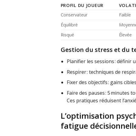
PROFIL DU JOUEUR
VOLATI
Conservateur
Faible
Équilibré
Moyenn
Risqué
Élevée
Gestion du stress et du 
Planifier les sessions : définir
Respirer : techniques de respir
Fixer des objectifs : gains cible
Faire des pauses : 5 minutes to
Ces pratiques réduisent l’anxié
L’optimisation psych
fatigue décisionnell