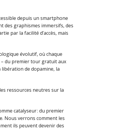
accessible depuis un smartphone
rent des graphismes immersifs, des
ie par la facilité d’accès, mais
ologique évolutif, où chaque
 – du premier tour gratuit aux
a libération de dopamine, la
des ressources neutres sur la
omme catalyseur : du premier
ite. Nous verrons comment les
mment ils peuvent devenir des