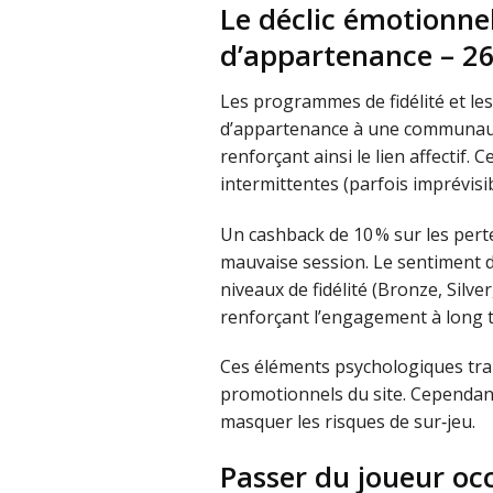
Le déclic émotionnel
d’appartenance – 2
Les programmes de fidélité et le
d’appartenance à une communauté
renforçant ainsi le lien affectif.
intermittentes (parfois imprévisi
Un cashback de 10 % sur les perte
mauvaise session. Le sentiment d’
niveaux de fidélité (Bronze, Silve
renforçant l’engagement à long 
Ces éléments psychologiques trans
promotionnels du site. Cependant, 
masquer les risques de sur‑jeu.
Passer du joueur occ