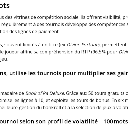
ots
 des vitrines de compétition sociale. Ils offrent visibilité, 
pe régulièrement à des tournois développe des compétences s
sation des lignes de paiement.
, souvent limités à un titre (ex.
Divine Fortune
), permettent
 le joueur affine sa compréhension du RTP (96,5 % pour
Divi
jeu.
ans, utilise les tournois pour multiplier ses gai
domadaire de
Book of Ra Deluxe
. Grâce aux 50 tours gratuits 
imise les lignes à 10, et exploite les tours de bonus. En six 
illeure gestion du bankroll et à la sélection de jeux à volat
urnoi selon son profil de volatilité – 100 mots