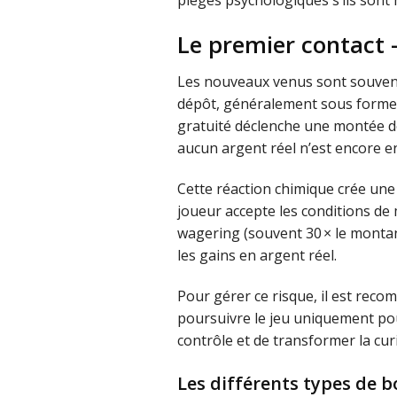
pièges psychologiques s’ils sont 
Le premier contact –
Les nouveaux venus sont souvent 
dépôt, généralement sous forme d
gratuité déclenche une montée d
aucun argent réel n’est encore e
Cette réaction chimique crée une a
joueur accepte les conditions de 
wagering (souvent 30 × le montan
les gains en argent réel.
Pour gérer ce risque, il est reco
poursuivre le jeu uniquement pou
contrôle et de transformer la cur
Les différents types de b