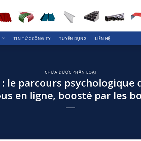
M
TIN TỨC CÔNG TY
TUYỂN DỤNG
LIÊN HỆ
CHƯA ĐƯỢC PHÂN LOẠI
: le parcours psychologique
ous en ligne, boosté par les b