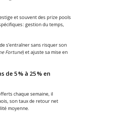
prestige et souvent des prize pools
pécifiques : gestion du temps,
 de s’entraîner sans risquer son
ne Fortune
) et ajuste sa mise en
ns de 5 % à 25 % en
offerts chaque semaine, il
mois, son taux de retour net
ilité moyenne.