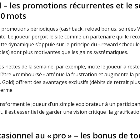
 – les promotions récurrentes et le 
60 mots
s promotions périodiques (cashback, reload bonus, soirées 
. Le joueur perçoit le site comme un partenaire qui le ré
 Cette dynamique s’appuie sur le principe du « reward schedule
bles) sont plus motivantes que les gains systématiques.
s nettes de la semaine, par exemple, incite le joueur à rest
être « remboursé » atténue la frustration et augmente la pro
r, Gold) offrent des avantages exclusifs (débits de retrait pl
terme.
forment le joueur d’un simple explorateur à un participant r
il est essentiel de garder une vision critique : la gratificat
asionnel au « pro » – les bonus de tou