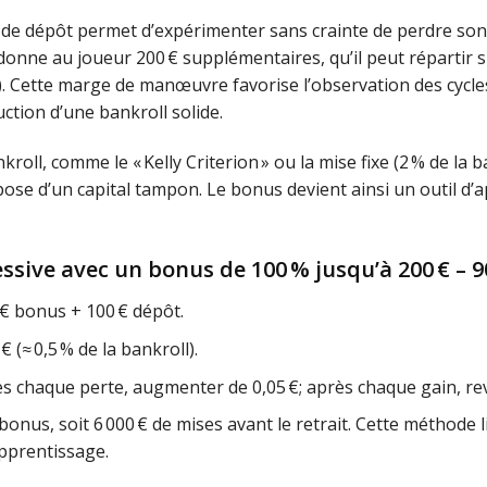
us de dépôt permet d’expérimenter sans crainte de perdre son
donne au joueur 200 € supplémentaires, qu’il peut répartir s
). Cette marge de manœuvre favorise l’observation des cycle
ction d’une bankroll solide.
oll, comme le « Kelly Criterion » ou la mise fixe (2 % de la ba
pose d’un capital tampon. Le bonus devient ainsi un outil d
ssive avec un bonus de 100 % jusqu’à 200 € – 
00 € bonus + 100 € dépôt.
€ (≈ 0,5 % de la bankroll).
ès chaque perte, augmenter de 0,05 €; après chaque gain, rev
 bonus, soit 6 000 € de mises avant le retrait. Cette méthode l
apprentissage.