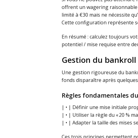
offrent un wagering raisonnable
limité à €30 mais ne nécessite qu
Cette configuration représente s
En résumé : calculez toujours vot
potentiel / mise requise entre de
Gestion du bankroll 
Une gestion rigoureuse du bankro
fonds disparaître après quelques
Règles fondamentales 
| • | Définir une mise initiale pr
| • | Utiliser la règle du « 20 % 
| • | Adapter la taille des mises se
Ces trois principes permettent n