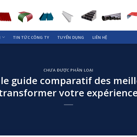
M
TIN TỨC CÔNG TY
TUYỂN DỤNG
LIÊN HỆ
CHƯA ĐƯỢC PHÂN LOẠI
 le guide comparatif des meil
 transformer votre expérience