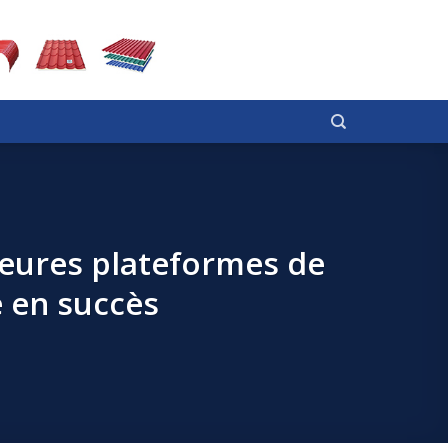
leures plateformes de
 en succès