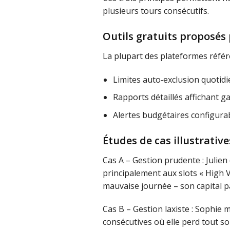
plusieurs tours consécutifs.
Outils gratuits proposés p
La plupart des plateformes référ
Limites auto‑exclusion quoti
Rapports détaillés affichant ga
Alertes budgétaires configurab
Études de cas illustrative
Cas A – Gestion prudente : Julien
principalement aux slots « High Vo
mauvaise journée – son capital p
Cas B – Gestion laxiste : Sophie 
consécutives où elle perd tout s