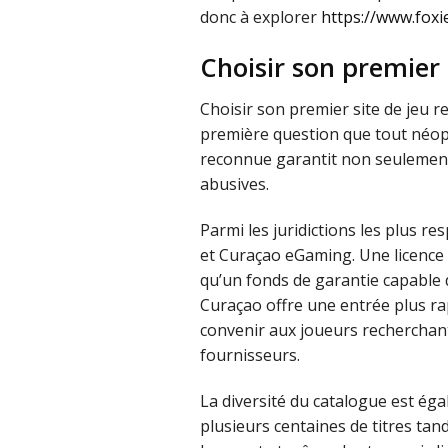
donc à explorer
https://www.foxi
Choisir son premier 
Choisir son premier site de jeu r
première question que tout néophy
reconnue garantit non seulement 
abusives.
Parmi les juridictions les plus 
et Curaçao eGaming. Une licence
qu’un fonds de garantie capable d
Curaçao offre une entrée plus ra
convenir aux joueurs recherchant 
fournisseurs.
La diversité du catalogue est éga
plusieurs centaines de titres tan