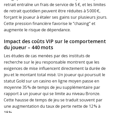
retrait entraîne un frais de service de 5 €, et les limites
de retrait quotidien peuvent être réduites à 5 000 €,
forçant le joueur à étaler ses gains sur plusieurs jours.
Cette pression financière favorise le “chasing” et
augmente le risque de dépendance.
Impact des coûts VIP sur le comportement
du joueur – 440 mots
Les études de cas menées par des instituts de
recherche sur le jeu responsable montrent que les
exigences de mise influencent directement la durée de
jeu et le montant total misé. Un joueur qui poursuit le
statut Gold sur un casino en ligne moyen passe en
moyenne 35 % de temps de jeu supplémentaire par
rapport à un joueur qui se limite au niveau Bronze.
Cette hausse de temps de jeu se traduit souvent par
une augmentation du taux de perte nette de 12 % à
18 %.