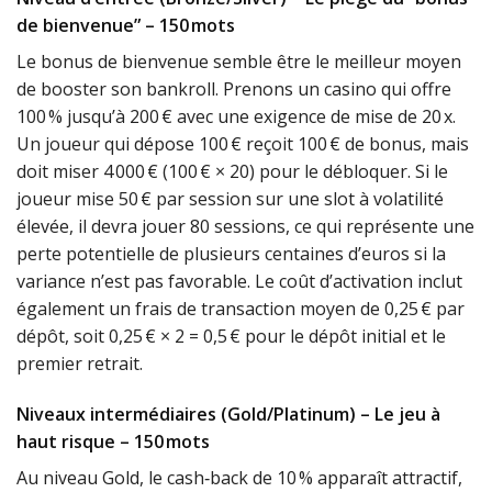
de bienvenue” – 150 mots
Le bonus de bienvenue semble être le meilleur moyen
de booster son bankroll. Prenons un casino qui offre
100 % jusqu’à 200 € avec une exigence de mise de 20 x.
Un joueur qui dépose 100 € reçoit 100 € de bonus, mais
doit miser 4 000 € (100 € × 20) pour le débloquer. Si le
joueur mise 50 € par session sur une slot à volatilité
élevée, il devra jouer 80 sessions, ce qui représente une
perte potentielle de plusieurs centaines d’euros si la
variance n’est pas favorable. Le coût d’activation inclut
également un frais de transaction moyen de 0,25 € par
dépôt, soit 0,25 € × 2 = 0,5 € pour le dépôt initial et le
premier retrait.
Niveaux intermédiaires (Gold/Platinum) – Le jeu à
haut risque – 150 mots
Au niveau Gold, le cash‑back de 10 % apparaît attractif,