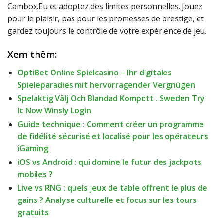
Cambox.Eu et adoptez des limites personnelles. Jouez
pour le plaisir, pas pour les promesses de prestige, et
gardez toujours le contrôle de votre expérience de jeu.
Xem thêm:
OptiBet Online Spielcasino – Ihr digitales
Spieleparadies mit hervorragender Vergnügen
Spelaktig Välj Och Blandad Kompott . Sweden Try
It Now Winsly Login
Guide technique : Comment créer un programme
de fidélité sécurisé et localisé pour les opérateurs
iGaming
iOS vs Android : qui domine le futur des jackpots
mobiles ?
Live vs RNG : quels jeux de table offrent le plus de
gains ? Analyse culturelle et focus sur les tours
gratuits