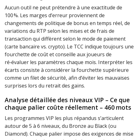
Aucun outil ne peut prétendre à une exactitude de
100 %. Les marges d’erreur proviennent de
changements de politique de bonus en temps réel, de
variations du RTP selon les mises et de frais de
transaction qui diffèrent selon le mode de paiement
(carte bancaire vs. crypto). Le TCC indique toujours une
fourchette de coût et conseille aux joueurs de
ré‑évaluer les paramètres chaque mois. Interpréter les
écarts consiste à considérer la fourchette supérieure
comme un filet de sécurité, afin d’éviter les mauvaises
surprises lors du retrait des gains.
Analyse détaillée des niveaux VIP – Ce que
chaque palier coûte réellement – 460 mots
Les programmes VIP les plus répandus s’articulent
autour de 5 à 6 niveaux, du Bronze au Black (ou
Diamond). Chaque palier impose des exigences de mise