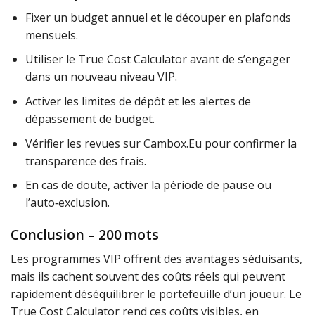
Fixer un budget annuel et le découper en plafonds
mensuels.
Utiliser le True Cost Calculator avant de s’engager
dans un nouveau niveau VIP.
Activer les limites de dépôt et les alertes de
dépassement de budget.
Vérifier les revues sur Cambox.Eu pour confirmer la
transparence des frais.
En cas de doute, activer la période de pause ou
l’auto‑exclusion.
Conclusion – 200 mots
Les programmes VIP offrent des avantages séduisants,
mais ils cachent souvent des coûts réels qui peuvent
rapidement déséquilibrer le portefeuille d’un joueur. Le
True Cost Calculator rend ces coûts visibles, en