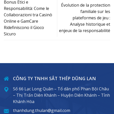
Bonus Etici e
Évolution de la protection
Responsabilità: Come le
familiale sur les
Collaborazioni tra Casinò
plateformes de jeu :
Online e GamCare
Analyse historique et
Ridefiniscono il Gioco
enjeux de la responsabilité
Sicuro
CÔNG TY TNHH SẮT THÉP DŨNG LAN
Số 66 Lạc Long Quân – Tổ dân phố Phan Bội Châu
– Thị Trấn Diên Khánh – Huyện Diên Khánh – Tỉnh
Khánh Hòa
thanhdung.thulan@gmail.com