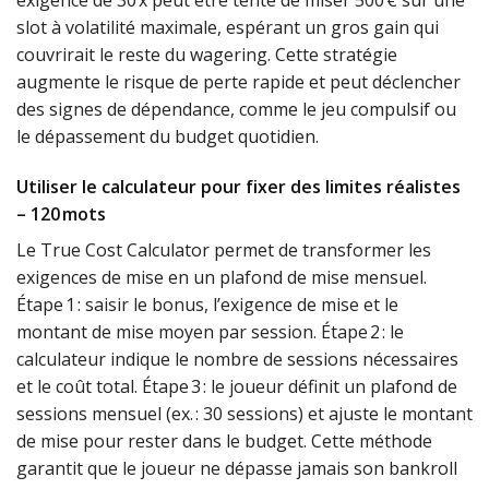
slot à volatilité maximale, espérant un gros gain qui
couvrirait le reste du wagering. Cette stratégie
augmente le risque de perte rapide et peut déclencher
des signes de dépendance, comme le jeu compulsif ou
le dépassement du budget quotidien.
Utiliser le calculateur pour fixer des limites réalistes
– 120 mots
Le True Cost Calculator permet de transformer les
exigences de mise en un plafond de mise mensuel.
Étape 1 : saisir le bonus, l’exigence de mise et le
montant de mise moyen par session. Étape 2 : le
calculateur indique le nombre de sessions nécessaires
et le coût total. Étape 3 : le joueur définit un plafond de
sessions mensuel (ex. : 30 sessions) et ajuste le montant
de mise pour rester dans le budget. Cette méthode
garantit que le joueur ne dépasse jamais son bankroll