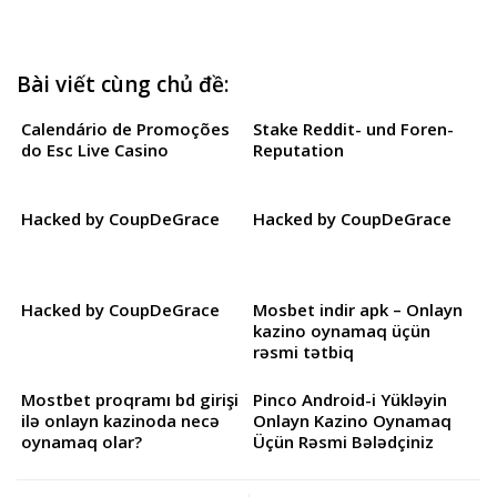
Bài viết cùng chủ đề:
Calendário de Promoções
Stake Reddit- und Foren-
do Esc Live Casino
Reputation
Hacked by CoupDeGrace
Hacked by CoupDeGrace
Hacked by CoupDeGrace
Mosbet indir apk – Onlayn
kazino oynamaq üçün
rəsmi tətbiq
Mostbet proqramı bd girişi
Pinco Android-i Yükləyin
ilə onlayn kazinoda necə
Onlayn Kazino Oynamaq
oynamaq olar?
Üçün Rəsmi Bələdçiniz