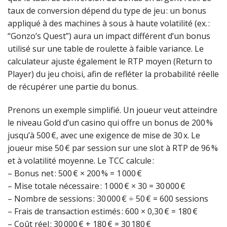
taux de conversion dépend du type de jeu : un bonus
appliqué à des machines à sous à haute volatilité (ex. :
“Gonzo’s Quest”) aura un impact différent d’un bonus
utilisé sur une table de roulette à faible variance. Le
calculateur ajuste également le RTP moyen (Return to
Player) du jeu choisi, afin de refléter la probabilité réelle
de récupérer une partie du bonus.
Prenons un exemple simplifié. Un joueur veut atteindre
le niveau Gold d’un casino qui offre un bonus de 200 %
jusqu’à 500 €, avec une exigence de mise de 30 x. Le
joueur mise 50 € par session sur une slot à RTP de 96 %
et à volatilité moyenne. Le TCC calcule :
– Bonus net : 500 € × 200 % = 1 000 €
– Mise totale nécessaire : 1 000 € × 30 = 30 000 €
– Nombre de sessions : 30 000 € ÷ 50 € = 600 sessions
– Frais de transaction estimés : 600 × 0,30 € = 180 €
– Coût réel : 30 000 € + 180 € = 30 180 €