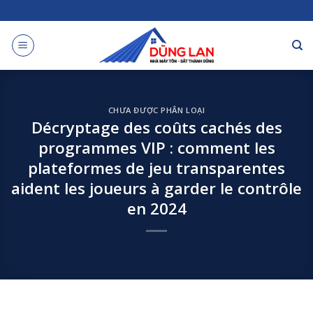
Skip
to
content
CHƯA ĐƯỢC PHÂN LOẠI
Décryptage des coûts cachés des
programmes VIP : comment les
plateformes de jeu transparentes
aident les joueurs à garder le contrôle
en 2024