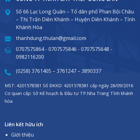
Số 66 Lạc Long Quân – Tổ dân phố Phan Bội Châu
– Thị Trấn Diên Khánh – Huyện Diên Khánh – Tỉnh
Khánh Hòa
thanhdung.thulan@gmail.com
0707575864 - 0707575846 - 0707575648 -
0982116200
(0258) 3761405 – 3761247 – 3890337
MST: 4201578581 Số ĐKKD: 4201578581 cấp ngày 28/09/2016
Cơ quan cấp: Sở Kế hoạch & Đầu tư TP.Nha Trang Tỉnh khánh
hòa
Liên kết hữu ích
Giới thiệu