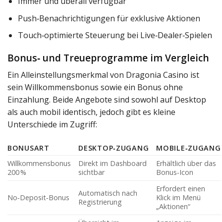
Immer und überall verfügbar
Push‑Benachrichtigungen für exklusive Aktionen
Touch‑optimierte Steuerung bei Live‑Dealer‑Spielen
Bonus‑ und Treueprogramme im Vergleich
Ein Alleinstellungsmerkmal von Dragonia Casino ist
sein Willkommensbonus sowie ein Bonus ohne
Einzahlung. Beide Angebote sind sowohl auf Desktop
als auch mobil identisch, jedoch gibt es kleine
Unterschiede im Zugriff:
BONUSART
DESKTOP‑ZUGANG
MOBILE‑ZUGANG
Willkommensbonus
Direkt im Dashboard
Erhältlich über das
200 %
sichtbar
Bonus‑Icon
Erfordert einen
Automatisch nach
No‑Deposit‑Bonus
Klick im Menü
Registrierung
„Aktionen“