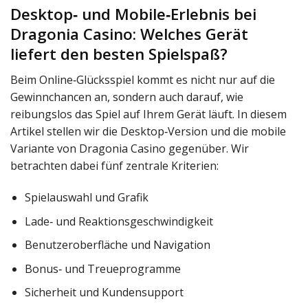
Desktop‑ und Mobile‑Erlebnis bei
Dragonia Casino: Welches Gerät
liefert den besten Spielspaß?
Beim Online‑Glücksspiel kommt es nicht nur auf die
Gewinnchancen an, sondern auch darauf, wie
reibungslos das Spiel auf Ihrem Gerät läuft. In diesem
Artikel stellen wir die Desktop‑Version und die mobile
Variante von Dragonia Casino gegenüber. Wir
betrachten dabei fünf zentrale Kriterien:
Spielauswahl und Grafik
Lade‑ und Reaktionsgeschwindigkeit
Benutzeroberfläche und Navigation
Bonus‑ und Treueprogramme
Sicherheit und Kundensupport