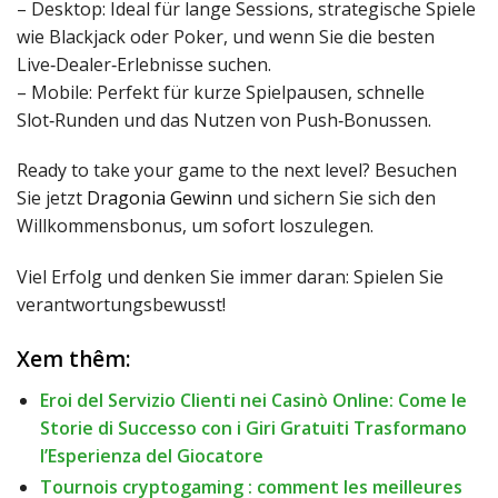
– Desktop: Ideal für lange Sessions, strategische Spiele
wie Blackjack oder Poker, und wenn Sie die besten
Live‑Dealer‑Erlebnisse suchen.
– Mobile: Perfekt für kurze Spielpausen, schnelle
Slot‑Runden und das Nutzen von Push‑Bonussen.
Ready to take your game to the next level? Besuchen
Sie jetzt
Dragonia Gewinn
und sichern Sie sich den
Willkommensbonus, um sofort loszulegen.
Viel Erfolg und denken Sie immer daran: Spielen Sie
verantwortungsbewusst!
Xem thêm:
Eroi del Servizio Clienti nei Casinò Online: Come le
Storie di Successo con i Giri Gratuiti Trasformano
l’Esperienza del Giocatore
Tournois cryptogaming : comment les meilleures