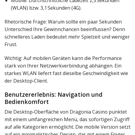
Mobile: Durchschnittliche Ladezeit 2,3 Sekunden
(WLAN) bzw. 3,1 Sekunden (4G).
Rhetorische Frage: Warum sollte ein paar Sekunden
Unterschied Ihre Gewinnchancen beeinflussen? Denn
schnelleres Laden bedeutet mehr Spielzeit und weniger
Frust.
Wichtig: Auf mobilen Geräten kann die Performance
stark von Ihrer Netzwerkverbindung abhängen. Ein
starkes WLAN liefert fast dieselbe Geschwindigkeit wie
der Desktop‑Client.
Benutzererlebnis: Navigation und
Bedienkomfort
Die Desktop‑Oberfläche von Dragonia Casino punktet
mit einem umfangreichen Menü, das sofortigen Zugriff
auf alle Kategorien ermöglicht. Die mobile Version setzt
auf ein minimalistisches Design, das mit einem Finger