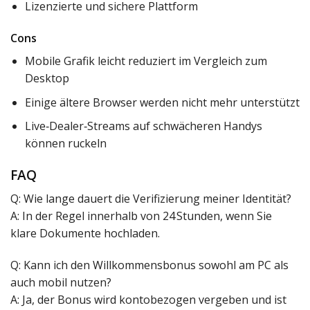
Lizenzierte und sichere Plattform
Cons
Mobile Grafik leicht reduziert im Vergleich zum
Desktop
Einige ältere Browser werden nicht mehr unterstützt
Live‑Dealer‑Streams auf schwächeren Handys
können ruckeln
FAQ
Q: Wie lange dauert die Verifizierung meiner Identität?
A: In der Regel innerhalb von 24 Stunden, wenn Sie
klare Dokumente hochladen.
Q: Kann ich den Willkommensbonus sowohl am PC als
auch mobil nutzen?
A: Ja, der Bonus wird kontobezogen vergeben und ist