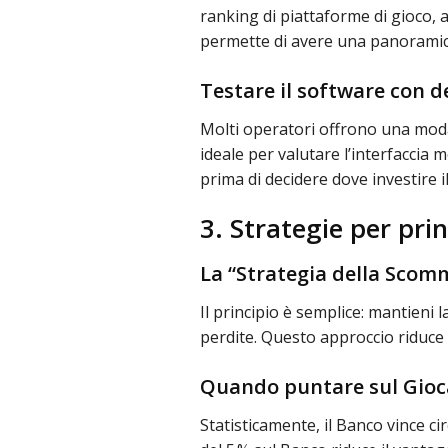
ranking di piattaforme di gioco, an
permette di avere una panoramica
Testare il software con 
Molti operatori offrono una moda
ideale per valutare l’interfaccia 
prima di decidere dove investire i
3. Strategie per prin
La “Strategia della Scomm
Il principio è semplice: mantieni
perdite. Questo approccio riduce l
Quando puntare sul Gioca
Statisticamente, il Banco vince cir