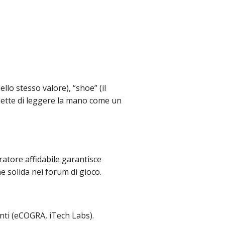
llo stesso valore), “shoe” (il
mette di leggere la mano come un
ratore affidabile garantisce
e solida nei forum di gioco.
enti (eCOGRA, iTech Labs).