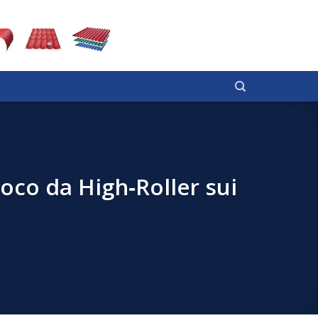
oco da High‑Roller sui