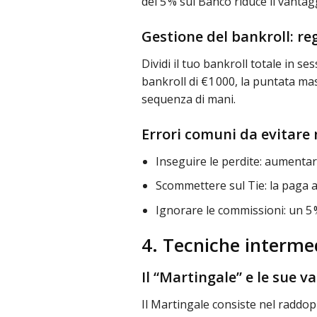
del 5 % sul Banco riduce il vantagg
Gestione del bankroll: re
Dividi il tuo bankroll totale in s
bankroll di €1 000, la puntata ma
sequenza di mani.
Errori comuni da evitare
Inseguire le perdite: aumentar
Scommettere sul Tie: la paga al
Ignorare le commissioni: un 5 
4. Tecniche interme
Il “Martingale” e le sue va
Il Martingale consiste nel raddo