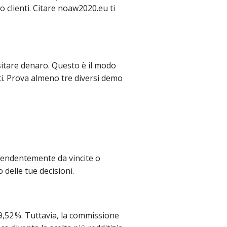
o clienti. Citare noaw2020.eu ti
itare denaro. Questo è il modo
nti. Prova almeno tre diversi demo
ipendentemente da vincite o
 delle tue decisioni.
l 9,52 %. Tuttavia, la commissione