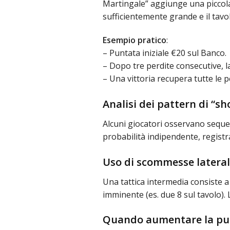
Martingale” aggiunge una piccola
sufficientemente grande e il tavolo
Esempio pratico
:
– Puntata iniziale €20 sul Banco.
– Dopo tre perdite consecutive, l
– Una vittoria recupera tutte le p
Analisi dei pattern di “sh
Alcuni giocatori osservano sequen
probabilità indipendente, registra
Uso di scommesse laterali
Una tattica intermedia consiste a
imminente (es. due 8 sul tavolo). 
Quando aumentare la punt