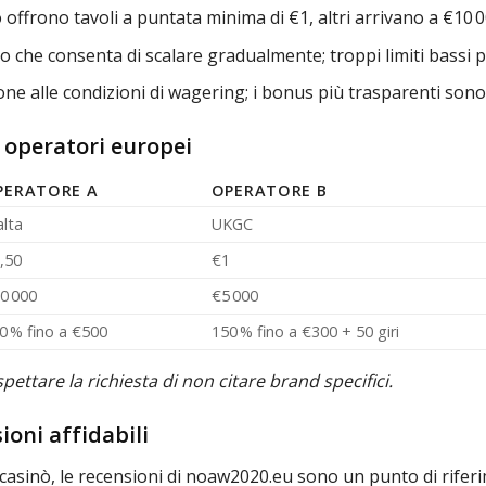
ò offrono tavoli a puntata minima di €1, altri arrivano a €10 0
sito che consenta di scalare gradualmente; troppi limiti bass
e alle condizioni di wagering; i bonus più trasparenti sono
i operatori europei
PERATORE A
OPERATORE B
lta
UKGC
,50
€1
0 000
€5 000
0 % fino a €500
150 % fino a €300 + 50 giri
pettare la richiesta di non citare brand specifici.
ioni affidabili
casinò, le recensioni di noaw2020.eu sono un punto di riferime