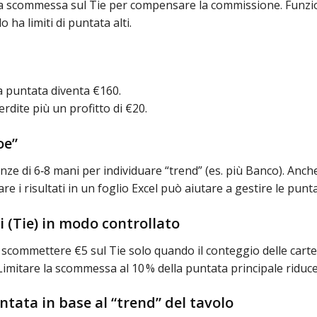
 scommessa sul Tie per compensare la commissione. Funzion
 ha limiti di puntata alti.
a puntata diventa €160.
erdite più un profitto di €20.
oe”
ze di 6‑8 mani per individuare “trend” (es. più Banco). Anche 
re i risultati in un foglio Excel può aiutare a gestire le punt
 (Tie) in modo controllato
 scommettere €5 sul Tie solo quando il conteggio delle cart
Limitare la scommessa al 10 % della puntata principale riduce i
ata in base al “trend” del tavolo