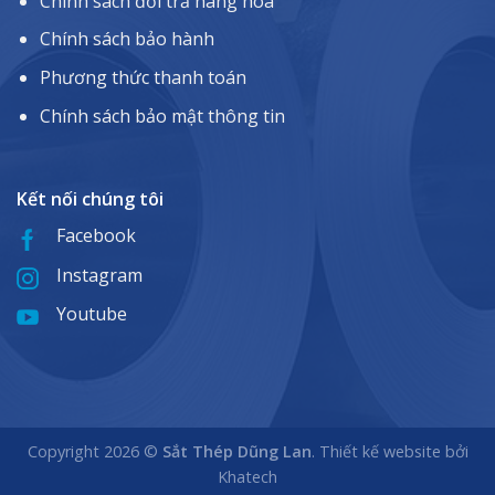
Chính sách đổi trả hàng hóa
Chính sách bảo hành
Phương thức thanh toán
Chính sách bảo mật thông tin
Kết nối chúng tôi
Facebook
Instagram
Youtube
Copyright 2026 ©
Sắt Thép Dũng Lan
. Thiết kế website bởi
Khatech