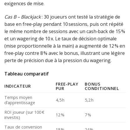
exigences de mise.
Cas B – Blackjack
: 30 joueurs ont testé la stratégie de
base en free‑play pendant 10 sessions, puis ont répété
le même nombre de sessions avec un cash‑back de 15 %
et un wagering de 10 x. Le taux de décision optimale
(mise proportionnelle à la main) a augmenté de 12 % en
free‑play contre 8 % avec le bonus, illustrant une légère
perte de précision due à la pression du wagering.
Tableau comparatif
FREE‑PLAY
BONUS
INDICATEUR
PUR
CONDITIONNEL
Temps moyen
4,5 h
5,2 h
d’apprentissage
ROI joueur (sur 100 €
12 %
7 %
investis)
Taux de conversion
18 %
24 %