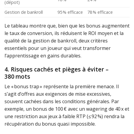
(dépot)
Gestion de bankroll
95 % efficace
78 % efficace
Le tableau montre que, bien que les bonus augmentent
le taux de conversion, ils réduisent le ROI moyen et la
qualité de la gestion de bankroll, deux critères
essentiels pour un joueur qui veut transformer
l’apprentissage en gains durables.
4. Risques cachés et pièges à éviter –
380 mots
Le « bonus trap » représente la première menace. Il
s’agit d’offres aux exigences de mise excessives,
souvent cachées dans les conditions générales. Par
exemple, un bonus de 100 € avec un wagering de 40 x et
une restriction aux jeux à faible RTP (≤ 92 %) rendra la
récupération du bonus quasi impossible.