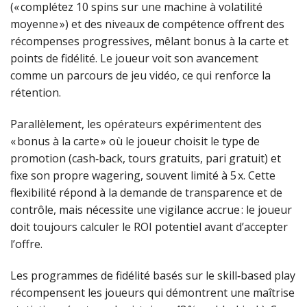
(« complétez 10 spins sur une machine à volatilité
moyenne ») et des niveaux de compétence offrent des
récompenses progressives, mêlant bonus à la carte et
points de fidélité. Le joueur voit son avancement
comme un parcours de jeu vidéo, ce qui renforce la
rétention.
Parallèlement, les opérateurs expérimentent des
« bonus à la carte » où le joueur choisit le type de
promotion (cash‑back, tours gratuits, pari gratuit) et
fixe son propre wagering, souvent limité à 5 x. Cette
flexibilité répond à la demande de transparence et de
contrôle, mais nécessite une vigilance accrue : le joueur
doit toujours calculer le ROI potentiel avant d’accepter
l’offre.
Les programmes de fidélité basés sur le skill‑based play
récompensent les joueurs qui démontrent une maîtrise