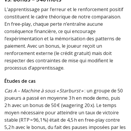
L’apprentissage par l’erreur et le renforcement positif
constituent le cadre théorique de notre comparaison.
En free‑play, chaque perte n’entraîne aucune
conséquence financière, ce qui encourage
l’expérimentation et la mémorisation des patterns de
paiement. Avec un bonus, le joueur reçoit un
renforcement externe (le crédit gratuit) mais doit
respecter des contraintes de mise qui modifient le
processus d’apprentissage.
Études de cas
Cas A – Machine à sous « Starburst »
: un groupe de 50
joueurs a passé en moyenne 3 h en mode demo, puis
2 h avec un bonus de 50 € (wagering 20 x). Le temps
moyen nécessaire pour atteindre un taux de victoire
stable (RTP ≈ 96,1 %) était de 4,5 h en free‑play contre
5,2 h avec le bonus, du fait des pauses imposées par les