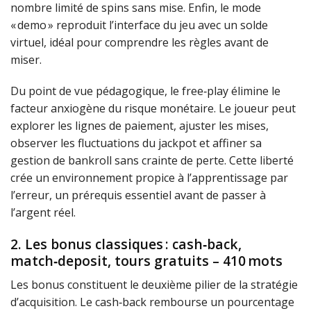
nombre limité de spins sans mise. Enfin, le mode
« demo » reproduit l’interface du jeu avec un solde
virtuel, idéal pour comprendre les règles avant de
miser.
Du point de vue pédagogique, le free‑play élimine le
facteur anxiogène du risque monétaire. Le joueur peut
explorer les lignes de paiement, ajuster les mises,
observer les fluctuations du jackpot et affiner sa
gestion de bankroll sans crainte de perte. Cette liberté
crée un environnement propice à l’apprentissage par
l’erreur, un prérequis essentiel avant de passer à
l’argent réel.
2. Les bonus classiques : cash‑back,
match‑deposit, tours gratuits – 410 mots
Les bonus constituent le deuxième pilier de la stratégie
d’acquisition. Le cash‑back rembourse un pourcentage