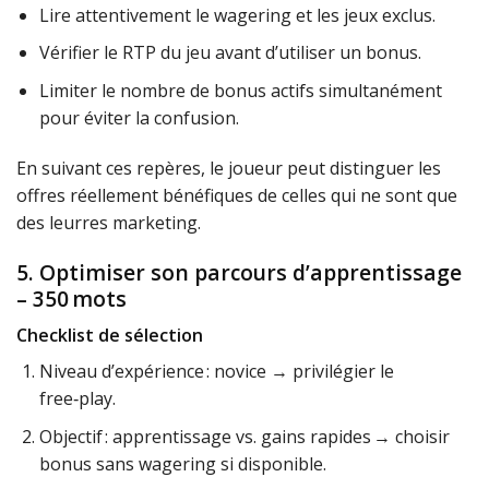
Lire attentivement le wagering et les jeux exclus.
Vérifier le RTP du jeu avant d’utiliser un bonus.
Limiter le nombre de bonus actifs simultanément
pour éviter la confusion.
En suivant ces repères, le joueur peut distinguer les
offres réellement bénéfiques de celles qui ne sont que
des leurres marketing.
5. Optimiser son parcours d’apprentissage
– 350 mots
Checklist de sélection
Niveau d’expérience : novice → privilégier le
free‑play.
Objectif : apprentissage vs. gains rapides → choisir
bonus sans wagering si disponible.