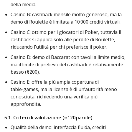
della media.
Casino B: cashback mensile molto generoso, ma la
demo di Roulette è limitata a 10 000 crediti virtuali.
Casino C: ottimo per i giocatori di Poker, tuttavia il
cashback si applica solo alle perdite di Roulette,
riducendo l’utilità per chi preferisce il poker.
Casino D: demo di Baccarat con tavoli a limite medio,
ma il limite di prelievo del cashback è relativamente
basso (€200).
Casino E: offre la più ampia copertura di
table‑games, ma la licenza è di un’autorità meno
conosciuta, richiedendo una verifica più
approfondita.
5.1. Criteri di valutazione (≈ 120 parole)
Qualità della demo: interfaccia fluida, crediti