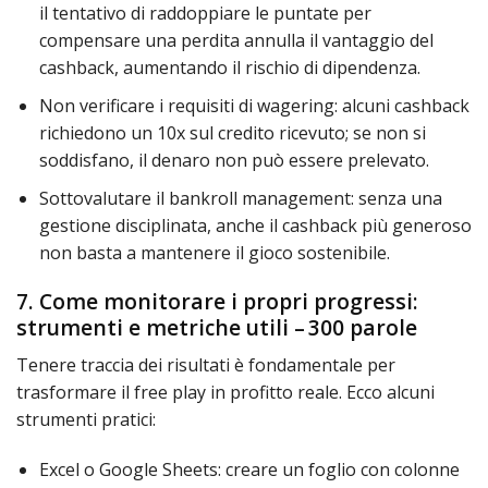
il tentativo di raddoppiare le puntate per
compensare una perdita annulla il vantaggio del
cashback, aumentando il rischio di dipendenza.
Non verificare i requisiti di wagering: alcuni cashback
richiedono un 10x sul credito ricevuto; se non si
soddisfano, il denaro non può essere prelevato.
Sottovalutare il bankroll management: senza una
gestione disciplinata, anche il cashback più generoso
non basta a mantenere il gioco sostenibile.
7. Come monitorare i propri progressi:
strumenti e metriche utili – 300 parole
Tenere traccia dei risultati è fondamentale per
trasformare il free play in profitto reale. Ecco alcuni
strumenti pratici:
Excel o Google Sheets: creare un foglio con colonne