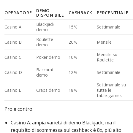
DEMO
OPERATORE
CASHBACK
PERCENTUALE
DISPONIBILE
Blackjack
Casino A
15 %
Settimanale
demo
Roulette
Casino B
20 %
Mensile
demo
Mensile su
Casino C
Poker demo
10 %
Roulette
Baccarat
Casino D
12 %
Settimanale
demo
Settimanale su
Casino E
Craps demo
18 %
tutte le
table‑games
Pro e contro
Casino A: ampia varietà di demo Blackjack, ma il
requisito di scommessa sul cashback è 8x, più alto