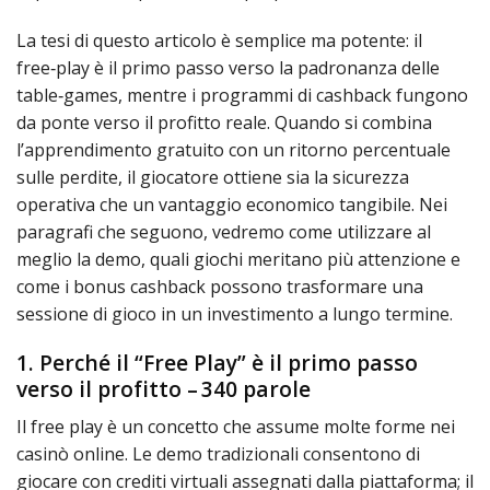
La tesi di questo articolo è semplice ma potente: il
free‑play è il primo passo verso la padronanza delle
table‑games, mentre i programmi di cashback fungono
da ponte verso il profitto reale. Quando si combina
l’apprendimento gratuito con un ritorno percentuale
sulle perdite, il giocatore ottiene sia la sicurezza
operativa che un vantaggio economico tangibile. Nei
paragrafi che seguono, vedremo come utilizzare al
meglio la demo, quali giochi meritano più attenzione e
come i bonus cashback possono trasformare una
sessione di gioco in un investimento a lungo termine.
1. Perché il “Free Play” è il primo passo
verso il profitto – 340 parole
Il free play è un concetto che assume molte forme nei
casinò online. Le demo tradizionali consentono di
giocare con crediti virtuali assegnati dalla piattaforma; il