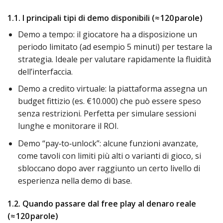
1.1. I principali tipi di demo disponibili (≈ 120 parole)
Demo a tempo: il giocatore ha a disposizione un
periodo limitato (ad esempio 5 minuti) per testare la
strategia. Ideale per valutare rapidamente la fluidità
dell’interfaccia.
Demo a credito virtuale: la piattaforma assegna un
budget fittizio (es. €10.000) che può essere speso
senza restrizioni. Perfetta per simulare sessioni
lunghe e monitorare il ROI.
Demo “pay‑to‑unlock”: alcune funzioni avanzate,
come tavoli con limiti più alti o varianti di gioco, si
sbloccano dopo aver raggiunto un certo livello di
esperienza nella demo di base.
1.2. Quando passare dal free play al denaro reale
(≈ 120 parole)