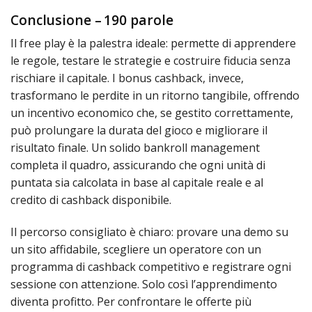
Conclusione – 190 parole
Il free play è la palestra ideale: permette di apprendere
le regole, testare le strategie e costruire fiducia senza
rischiare il capitale. I bonus cashback, invece,
trasformano le perdite in un ritorno tangibile, offrendo
un incentivo economico che, se gestito correttamente,
può prolungare la durata del gioco e migliorare il
risultato finale. Un solido bankroll management
completa il quadro, assicurando che ogni unità di
puntata sia calcolata in base al capitale reale e al
credito di cashback disponibile.
Il percorso consigliato è chiaro: provare una demo su
un sito affidabile, scegliere un operatore con un
programma di cashback competitivo e registrare ogni
sessione con attenzione. Solo così l’apprendimento
diventa profitto. Per confrontare le offerte più