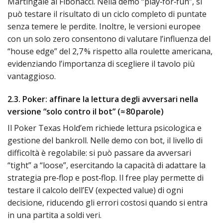
Martingale al Fibonacci. Nella demo “play‑for‑fun”, si
può testare il risultato di un ciclo completo di puntate
senza temere le perdite. Inoltre, le versioni europee
con un solo zero consentono di valutare l’influenza del
“house edge” del 2,7 % rispetto alla roulette americana,
evidenziando l’importanza di scegliere il tavolo più
vantaggioso.
2.3. Poker: affinare la lettura degli avversari nella
versione “solo contro il bot” (≈ 80 parole)
Il Poker Texas Hold’em richiede lettura psicologica e
gestione del bankroll. Nelle demo con bot, il livello di
difficoltà è regolabile: si può passare da avversari
“tight” a “loose”, esercitando la capacità di adattare la
strategia pre‑flop e post‑flop. Il free play permette di
testare il calcolo dell’EV (expected value) di ogni
decisione, riducendo gli errori costosi quando si entra
in una partita a soldi veri.