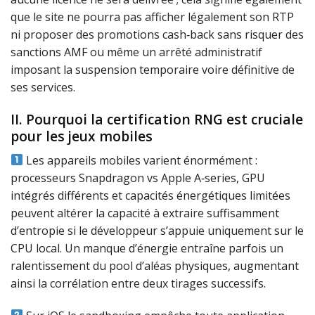
que le site ne pourra pas afficher légalement son RTP
ni proposer des promotions cash‑back sans risquer des
sanctions AMF ou même un arrêté administratif
imposant la suspension temporaire voire définitive de
ses services.
II. Pourquoi la certification RNG est cruciale
pour les jeux mobiles
Les appareils mobiles varient énormément :
processeurs Snapdragon vs Apple A‑series, GPU
intégrés différents et capacités énergétiques limitées
peuvent altérer la capacité à extraire suffisamment
d’entropie si le développeur s’appuie uniquement sur le
CPU local. Un manque d’énergie entraîne parfois un
ralentissement du pool d’aléas physiques, augmentant
ainsi la corrélation entre deux tirages successifs.