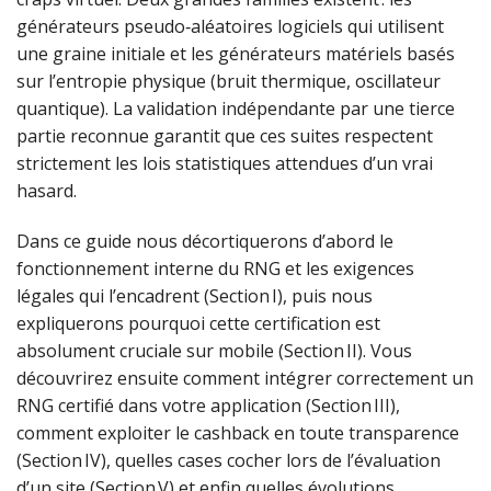
générateurs pseudo‑aléatoires logiciels qui utilisent
une graine initiale et les générateurs matériels basés
sur l’entropie physique (bruit thermique, oscillateur
quantique). La validation indépendante par une tierce
partie reconnue garantit que ces suites respectent
strictement les lois statistiques attendues d’un vrai
hasard.
Dans ce guide nous décortiquerons d’abord le
fonctionnement interne du RNG et les exigences
légales qui l’encadrent (Section I), puis nous
expliquerons pourquoi cette certification est
absolument cruciale sur mobile (Section II). Vous
découvrirez ensuite comment intégrer correctement un
RNG certifié dans votre application (Section III),
comment exploiter le cashback en toute transparence
(Section IV), quelles cases cocher lors de l’évaluation
d’un site (Section V) et enfin quelles évolutions