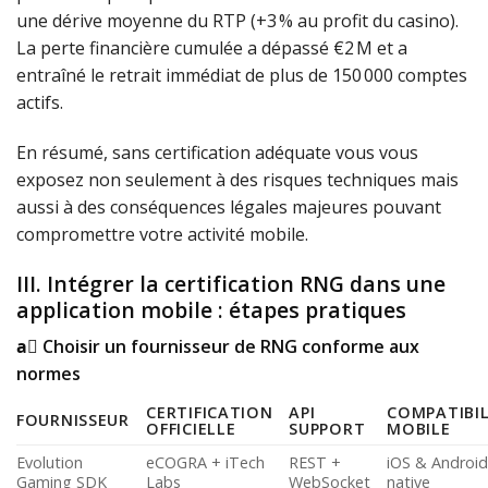
une dérive moyenne du RTP (+3 % au profit du casino).
La perte financière cumulée a dépassé €2 M et a
entraîné le retrait immédiat de plus de 150 000 comptes
actifs.
En résumé, sans certification adéquate vous vous
exposez non seulement à des risques techniques mais
aussi à des conséquences légales majeures pouvant
compromettre votre activité mobile.
III. Intégrer la certification RNG dans une
application mobile : étapes pratiques
a️⃣ Choisir un fournisseur de RNG conforme aux
normes
CERTIFICATION
API
COMPATIBIL
FOURNISSEUR
OFFICIELLE
SUPPORT
MOBILE
Evolution
eCOGRA + iTech
REST +
iOS & Androi
Gaming SDK
Labs
WebSocket
native