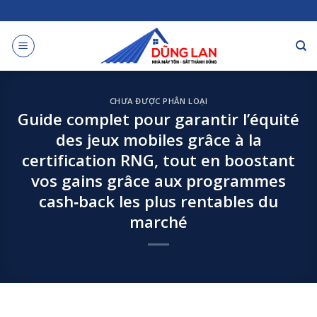
Skip
to
content
CHƯA ĐƯỢC PHÂN LOẠI
Guide complet pour garantir l’équité
des jeux mobiles grâce à la
certification RNG, tout en boostant
vos gains grâce aux programmes
cash‑back les plus rentables du
marché