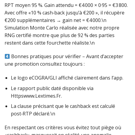
RP​T moyen 95 %. Gain attendu = €4 000 × 0·95 = €3 800.
Avec offre «10 % cash‑back jusqu’à €200 », il récupère
€200 supplémentaires → gain net = €4 000.\n
Simulation Monte Carlo réalisée avec notre propre
RNG certifié montre que plus de 92 % des parties
restent dans cette fourchette réaliste.\n
Bonnes pratiques pour vérifier – Avant d’accepter
une promotion consultez toujours :
Le logo eCOGRA/GLI affiché clairement dans l’app.
Le rapport public daté disponible via
Httpswww.Lextimes.Fr.
La clause précisant que le cashback est calculé
post‑RTP déclaré.\n
En respectant ces critères vous évitez tout piège où