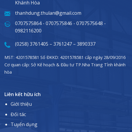
Khánh Hòa
thanhdung.thulan@gmail.com
0707575864 - 0707575846 - 0707575648 -
0982116200
(0258) 3761405 – 3761247 – 3890337
MST: 4201578581 Số ĐKKD: 4201578581 cấp ngày 28/09/2016
Cơ quan cấp: Sở Kế hoạch & Đầu tư TP.Nha Trang Tỉnh khánh
hòa
Liên kết hữu ích
Giới thiệu
Đối tác
Tuyển dụng