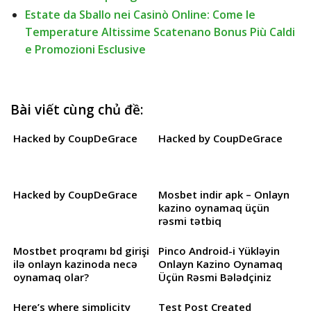
Estate da Sballo nei Casinò Online: Come le
Temperature Altissime Scatenano Bonus Più Caldi
e Promozioni Esclusive
Bài viết cùng chủ đề:
Hacked by CoupDeGrace
Hacked by CoupDeGrace
Hacked by CoupDeGrace
Mosbet indir apk – Onlayn
kazino oynamaq üçün
rəsmi tətbiq
Mostbet proqramı bd girişi
Pinco Android-i Yükləyin
ilə onlayn kazinoda necə
Onlayn Kazino Oynamaq
oynamaq olar?
Üçün Rəsmi Bələdçiniz
Here’s where simplicity
Test Post Created