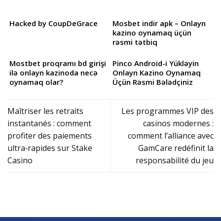
Hacked by CoupDeGrace
Mosbet indir apk – Onlayn
kazino oynamaq üçün
rəsmi tətbiq
Mostbet proqramı bd girişi
Pinco Android-i Yükləyin
ilə onlayn kazinoda necə
Onlayn Kazino Oynamaq
oynamaq olar?
Üçün Rəsmi Bələdçiniz
Maîtriser les retraits
Les programmes VIP des
instantanés : comment
casinos modernes :
profiter des paiements
comment l’alliance avec
ultra‑rapides sur Stake
GamCare redéfinit la
Casino
responsabilité du jeu