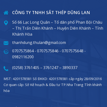
CÔNG TY TNHH SẮT THÉP DŨNG LAN
Số 66 Lạc Long Quân – Tổ dân phố Phan Bội Châu
– Thị Trấn Diên Khánh – Huyện Diên Khánh – Tỉnh
Khánh Hòa
thanhdung.thulan@gmail.com
0707575864 - 0707575846 - 0707575648 -
0982116200
(0258) 3761405 – 3761247 – 3890337
MST: 4201578581 Số ĐKKD: 4201578581 cấp ngày 28/09/2016
Cơ quan cấp: Sở Kế hoạch & Đầu tư TP.Nha Trang Tỉnh khánh
hòa