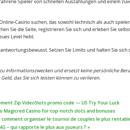
erfahrene Spieler von schnellen Auszahlungen und einem zu
nline‑Casino suchen, das sowohl technisch als auch spieleri
en Sie die Seite, registrieren Sie sich und erleben Sie sel
neues Level hebt.
antwortungsbewusst. Setzen Sie Limits und halten Sie sich d
r zu Informationszwecken und ersetzt keine persönliche Bera
 Geld, das Sie sich leisten können zu verlieren.
hipment Zip VideoSlots promo code — US Try Your Luck
to Magicred Casino for top-notch slots and bonuses
 : comment organiser le tournoi de couples le plus rentabl
RNG – qui rapporte le plus aux joueurs ? »