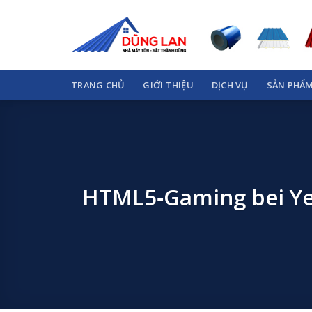
Skip
to
content
TRANG CHỦ
GIỚI THIỆU
DỊCH VỤ
SẢN PHẨ
HTML5‑Gaming bei Yep 