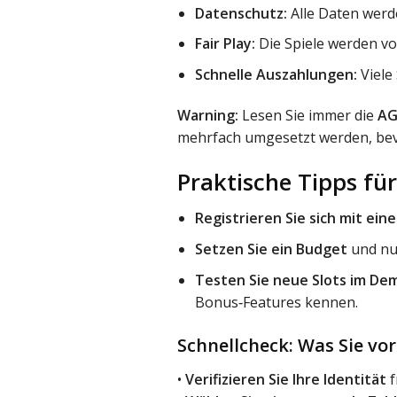
Datenschutz:
Alle Daten werd
Fair Play:
Die Spiele werden vo
Schnelle Auszahlungen:
Viele
Warning:
Lesen Sie immer die
AG
mehrfach umgesetzt werden, bev
Praktische Tipps für
Registrieren Sie sich mit ein
Setzen Sie ein Budget
und nu
Testen Sie neue Slots im D
Bonus‑Features kennen.
Schnellcheck: Was Sie vor
•
Verifizieren Sie Ihre Identität
f