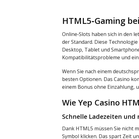
HTML5‑Gaming bei Y
Online‑Slots haben sich in den l
der Standard. Diese Technologie 
Desktop, Tablet und Smartphone. 
Kompatibilitätsprobleme und ein 
Wenn Sie nach einem deutschsprac
besten Optionen. Das Casino k
einem Bonus ohne Einzahlung, um
Wie Yep Casino HTML
Schnelle Ladezeiten und
Dank HTML5 müssen Sie nicht mehr 
Symbol klicken. Das spart Zeit u