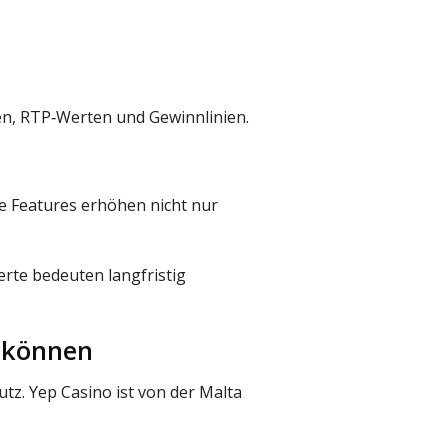
en, RTP‑Werten und Gewinnlinien.
se Features erhöhen nicht nur
rte bedeuten langfristig
n können
utz. Yep Casino ist von der Malta