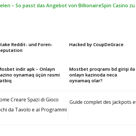
ielen – So passt das Angebot von BillionaireSpin Casino
take Reddit- und Foren-
Hacked by CoupDeGrace
eputation
osbet indir apk – Onlayn
Mostbet proqramı bd girişi ilə
azino oynamaq üçün rəsmi
onlayn kazinoda necə
ətbiq
oynamaq olar?
ome Creare Spazi di Gioco
Guide complet des jackpots e
ochi da Tavolo e ai Programmi