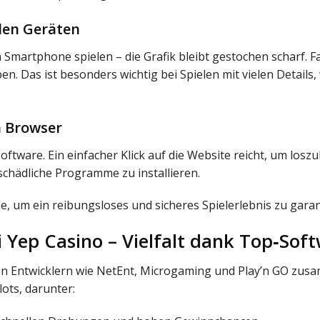
llen Geräten
Smartphone spielen – die Grafik bleibt gestochen scharf. F
n. Das ist besonders wichtig bei Spielen mit vielen Details,
n Browser
oftware. Ein einfacher Klick auf die Website reicht, um losz
, schädliche Programme zu installieren.
le, um ein reibungsloses und sicheres Spielerlebnis zu garan
i Yep Casino – Vielfalt dank Top‑Sof
en Entwicklern wie NetEnt, Microgaming und Play’n GO zus
ots, darunter: