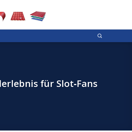
erlebnis für Slot‑Fans