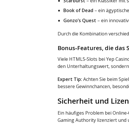
Starburst
– ein Klassiker mi
Book of Dead
– ein ägyptische
Gonzo’s Quest
– ein innovativ
Durch die Kombination verschied
Bonus‑Features, die das
Viele HTML5‑Slots bei Yep Casino
den Unterhaltungswert, sondern 
Expert Tip:
Achten Sie beim Spie
bessere Gewinnchancen, besonde
Sicherheit und Lize
Ein häufiges Problem bei Online‑C
Gaming Authority lizenziert und 