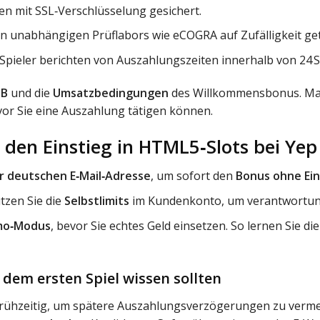
en mit SSL‑Verschlüsselung gesichert.
n unabhängigen Prüflabors wie eCOGRA auf Zufälligkeit get
 Spieler berichten von Auszahlungszeiten innerhalb von 24 S
B
und die
Umsatzbedingungen
des Willkommensbonus. Ma
or Sie eine Auszahlung tätigen können.
 den Einstieg in HTML5‑Slots bei Yep
er deutschen E‑Mail‑Adresse
, um sofort den
Bonus ohne Ei
tzen Sie die
Selbstlimits
im Kundenkonto, um verantwortung
emo‑Modus
, bevor Sie echtes Geld einsetzen. So lernen Sie d
 dem ersten Spiel wissen sollten
rühzeitig, um spätere Auszahlungsverzögerungen zu verme