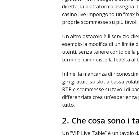
diretta, la piattaforma assegna il
casinò live impongono un “max bet
proprie scommesse su più tavoli,
Un altro ostacolo è il servizio c
esempio la modifica di un limite d
utenti, senza tenere conto della 
termine, diminuisce la fedeltà al 
Infine, la mancanza di riconosci
giri gratuiti su slot a bassa vola
RTP e scommesse su tavoli di bacc
differenziata crea un’esperienza p
tutto.
2. Che cosa sono i ta
Un “VIP Live Table” è un tavolo d