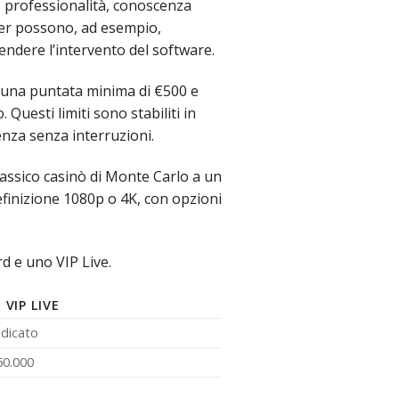
ro professionalità, conoscenza
aler possono, ad esempio,
tendere l’intervento del software.
 una puntata minima di €500 e
Questi limiti sono stabiliti in
enza senza interruzioni.
lassico casinò di Monte Carlo a un
efinizione 1080p o 4K, con opzioni
d e uno VIP Live.
VIP LIVE
edicato
50.000