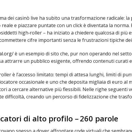
ma dei casinò live ha subito una trasformazione radicale: la p
o reale e piazzare puntate con un click è diventata la norma. 
osiddetti high‑roller – ha iniziato a chiedere qualcosa di più 
scommettere cifre importanti senza le frustrazioni tipiche dei
al.org/
è un esempio di sito che, pur non operando nel setto
 attrarre un pubblico esigente, offrendo contenuti curati e u
oller è l’accesso limitato: tempi di attesa lunghi, limiti di pu
giocatore occasionale e uno che deposita migliaia di euro al 
ri a cercare alternative più flessibili. Nelle righe seguenti 
e difficoltà, creando un percorso di fidelizzazione che trasf
catori di alto profilo – 260 parole
trovano spesso a dover affrontare code virtuali che sembrano i