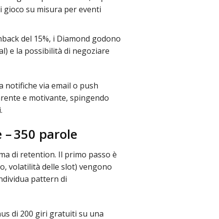
di gioco su misura per eventi
cashback del 15%, i Diamond godono
al) e la possibilità di negoziare
 notifiche via email o push
sparente e motivante, spingendo
.
e – 350 parole
a di retention. Il primo passo è
, volatilità delle slot) vengono
individua pattern di
us di 200 giri gratuiti su una