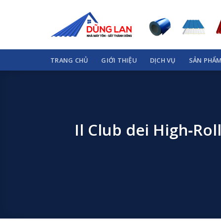
Skip
to
content
TRANG CHỦ
GIỚI THIỆU
DỊCH VỤ
SẢN PHẨ
Il Club dei High‑Ro