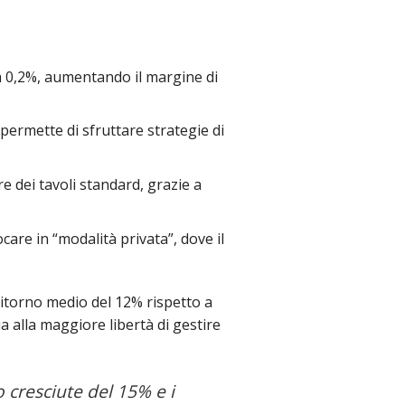
 a 0,2%, aumentando il margine di
 permette di sfruttare strategie di
re dei tavoli standard, grazie a
ocare in “modalità privata”, dove il
 ritorno medio del 12% rispetto a
a alla maggiore libertà di gestire
o cresciute del 15% e i