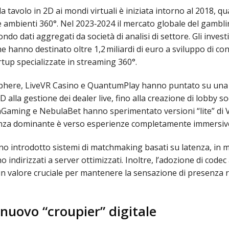
 da tavolo in 2D ai mondi virtuali è iniziata intorno al 2018, 
mbienti 360°. Nel 2023‑2024 il mercato globale del gambling
ndo dati aggregati da società di analisi di settore. Gli invest
e hanno destinato oltre 1,2 miliardi di euro a sviluppo di co
tup specializzate in streaming 360°.
nSphere, LiveVR Casino e QuantumPlay hanno puntato su una 
 3D alla gestione dei dealer live, fino alla creazione di lobby s
Gaming e NebulaBet hanno sperimentato versioni “lite” di VR,
enza dominante è verso esperienze completamente immersiv
o introdotto sistemi di matchmaking basati su latenza, in m
 indirizzati a server ottimizzati. Inoltre, l’adozione di cod
 un valore cruciale per mantenere la sensazione di presenza re
l nuovo “croupier” digitale