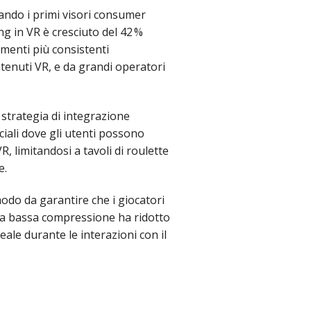
quando i primi visori consumer
 in VR è cresciuto del 42 %
imenti più consistenti
ntenuti VR, e da grandi operatori
strategia di integrazione
ociali dove gli utenti possono
 limitandosi a tavoli di roulette
e.
odo da garantire che i giocatori
ec a bassa compressione ha ridotto
ale durante le interazioni con il