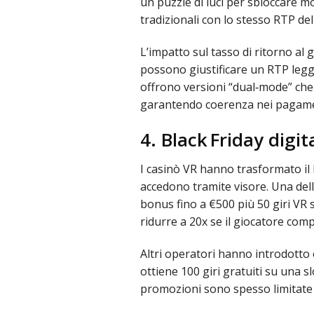
un puzzle di luci per sbloccare mo
tradizionali con lo stesso RTP del
L’impatto sul tasso di ritorno al g
possono giustificare un RTP legge
offrono versioni “dual‑mode” che
garantendo coerenza nei pagame
4. Black Friday digi
I casinò VR hanno trasformato il B
accedono tramite visore. Una dell
bonus fino a €500 più 50 giri VR s
ridurre a 20x se il giocatore com
Altri operatori hanno introdotto 
ottiene 100 giri gratuiti su una 
promozioni sono spesso limitate 