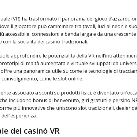
irtuale (VR) ha trasformato il panorama del gioco d’azzardo o
ove il giocatore può camminare tra tavoli, luci al neon e su
ù accessibile, connessioni a banda larga e da una crescente v
con la socialità dei casinò tradizionali.
ole approfondire le potenzialità della VR nell’intratteniment
e prototipi di realtà aumentata e virtuale sviluppati da unive
t offre una panoramica utile su come le tecnologie di tracc
o coinvolgimento, come le slot online.
ente associato a sconti su prodotti fisici, è diventato un’occas
he includono bonus di benvenuto, giri gratuiti e persino NFT
orme più innovative che uniscono slot tradizionali, dealer d
à dell’esperienza.
le dei casinò VR