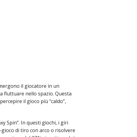
mmergono il giocatore in un
a fluttuare nello spazio. Questa
percepire il gioco più “caldo”,
Spin”. In questi giochi, i giri
ioco di tiro con arco o risolvere