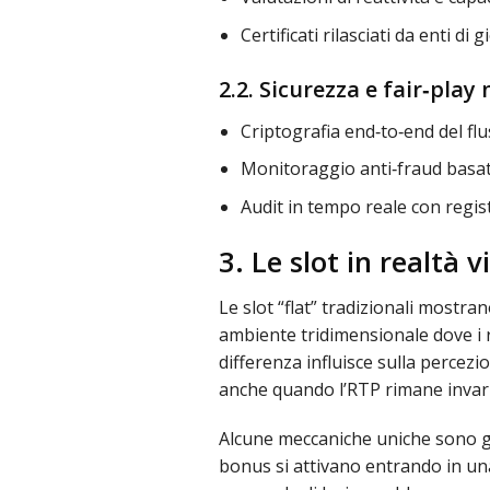
Certificati rilasciati da enti di 
2.2. Sicurezza e fair‑play n
Criptografia end‑to‑end del flu
Monitoraggio anti‑fraud basato
Audit in tempo reale con registr
3. Le slot in realtà
Le slot “flat” tradizionali mostr
ambiente tridimensionale dove i r
differenza influisce sulla percezio
anche quando l’RTP rimane invari
Alcune meccaniche uniche sono già
bonus si attivano entrando in una