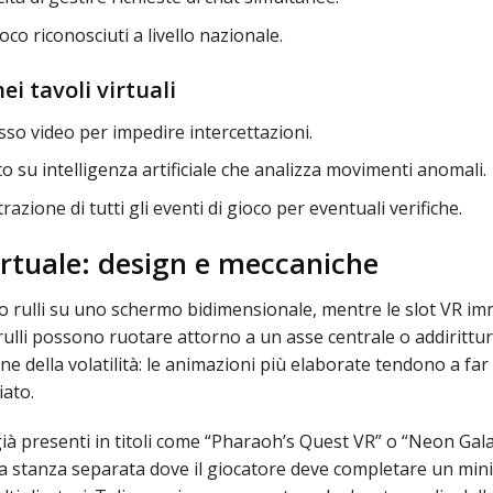
gioco riconosciuti a livello nazionale.
ei tavoli virtuali
sso video per impedire intercettazioni.
 su intelligenza artificiale che analizza movimenti anomali.
azione di tutti gli eventi di gioco per eventuali verifiche.
 virtuale: design e meccaniche
ano rulli su uno schermo bidimensionale, mentre le slot VR i
ulli possono ruotare attorno a un asse centrale o addirittur
ne della volatilità: le animazioni più elaborate tendono a far 
ato.
 presenti in titoli come “Pharaoh’s Quest VR” o “Neon Galaxy 
 stanza separata dove il giocatore deve completare un mini‑g