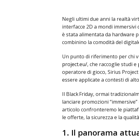
Negli ultimi due anni la realtà v
interfacce 2D a mondi immersivi d
è stata alimentata da hardware pi
combinino la comodità del digitale 
Un punto di riferimento per chi vu
project.eu/
, che raccoglie studi 
operatore di gioco, Sirius Projec
essere applicate a contesti di alt
Il Black Friday, ormai tradizionalm
lanciare promozioni “immersive” c
articolo confronteremo le piattaf
le offerte, la sicurezza e la qualit
1. Il panorama attua