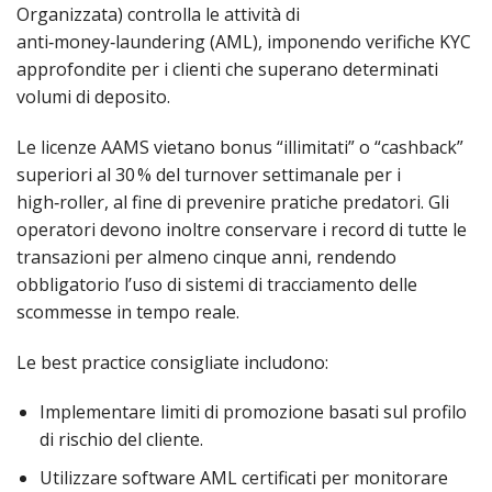
Organizzata) controlla le attività di
anti‑money‑laundering (AML), imponendo verifiche KYC
approfondite per i clienti che superano determinati
volumi di deposito.
Le licenze AAMS vietano bonus “illimitati” o “cashback”
superiori al 30 % del turnover settimanale per i
high‑roller, al fine di prevenire pratiche predatori. Gli
operatori devono inoltre conservare i record di tutte le
transazioni per almeno cinque anni, rendendo
obbligatorio l’uso di sistemi di tracciamento delle
scommesse in tempo reale.
Le best practice consigliate includono:
Implementare limiti di promozione basati sul profilo
di rischio del cliente.
Utilizzare software AML certificati per monitorare