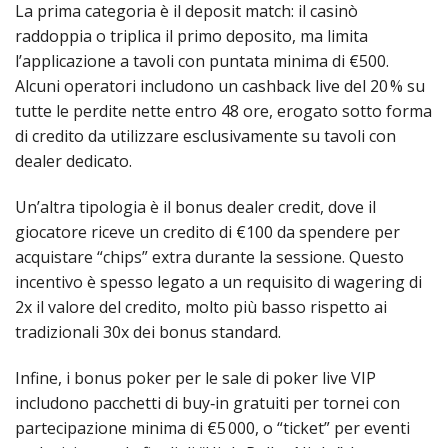
La prima categoria è il deposit match: il casinò
raddoppia o triplica il primo deposito, ma limita
l’applicazione a tavoli con puntata minima di €500.
Alcuni operatori includono un cashback live del 20 % su
tutte le perdite nette entro 48 ore, erogato sotto forma
di credito da utilizzare esclusivamente su tavoli con
dealer dedicato.
Un’altra tipologia è il bonus dealer credit, dove il
giocatore riceve un credito di €100 da spendere per
acquistare “chips” extra durante la sessione. Questo
incentivo è spesso legato a un requisito di wagering di
2x il valore del credito, molto più basso rispetto ai
tradizionali 30x dei bonus standard.
Infine, i bonus poker per le sale di poker live VIP
includono pacchetti di buy‑in gratuiti per tornei con
partecipazione minima di €5 000, o “ticket” per eventi