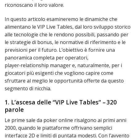
riconoscano il loro valore.
In questo articolo esamineremo le dinamiche che
alimentano le VIP Live Tables, dal loro sviluppo storico
alle tecnologie che le rendono possibili, passando per
le strategie di bonus, le normative di riferimento e le
previsioni per il futuro. L’obiettivo è fornire una
panoramica completa per operatori,
player‑relationship manager e, naturalmente, per i
giocatori più esigenti che vogliono capire come
sfruttare al meglio le opportunità offerte da questo
segmento di nicchia.
1. L’ascesa delle “VIP Live Tables” – 320
parole
Le prime sale da poker online risalgono ai primi anni
2000, quando le piattaforme offrivano semplici
interfacce 2D e limiti di puntata modesti. Con l’avvento