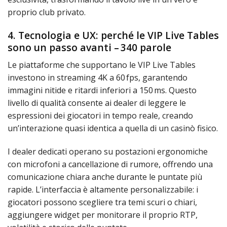
proprio club privato.
4. Tecnologia e UX: perché le VIP Live Tables
sono un passo avanti – 340 parole
Le piattaforme che supportano le VIP Live Tables
investono in streaming 4K a 60 fps, garantendo
immagini nitide e ritardi inferiori a 150 ms. Questo
livello di qualità consente ai dealer di leggere le
espressioni dei giocatori in tempo reale, creando
un’interazione quasi identica a quella di un casinò fisico.
I dealer dedicati operano su postazioni ergonomiche
con microfoni a cancellazione di rumore, offrendo una
comunicazione chiara anche durante le puntate più
rapide. L’interfaccia è altamente personalizzabile: i
giocatori possono scegliere tra temi scuri o chiari,
aggiungere widget per monitorare il proprio RTP,