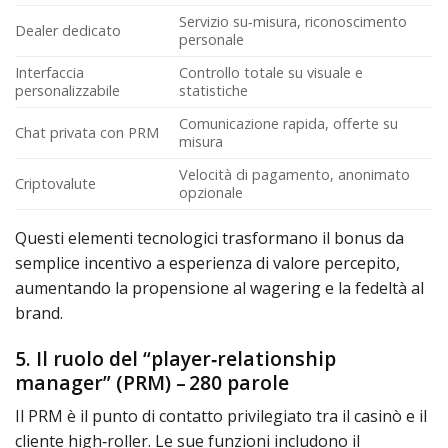
Servizio su‑misura, riconoscimento
Dealer dedicato
personale
Interfaccia
Controllo totale su visuale e
personalizzabile
statistiche
Comunicazione rapida, offerte su
Chat privata con PRM
misura
Velocità di pagamento, anonimato
Criptovalute
opzionale
Questi elementi tecnologici trasformano il bonus da
semplice incentivo a esperienza di valore percepito,
aumentando la propensione al wagering e la fedeltà al
brand.
5. Il ruolo del “player‑relationship
manager” (PRM) – 280 parole
Il PRM è il punto di contatto privilegiato tra il casinò e il
cliente high‑roller. Le sue funzioni includono il