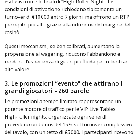
esclusivi come le finali di “High‑Roller Night”. Le
condizioni di attivazione richiedono tipicamente un
turnover di €10 000 entro 7 giorni, ma offrono un RTP
percepito più alto grazie alla riduzione del margine del
casinò.
Questi meccanismi, se ben calibrati, aumentano la
propensione al wagering, riducono l’abbandono e
rendono l’esperienza di gioco più fluida per i clienti ad
alto valore.
3. Le promozioni “evento” che attirano i
grandi giocatori – 260 parole
Le promozioni a tempo limitato rappresentano un
potente motore di traffico per le VIP Live Tables.
High‑roller nights, organizzate ogni venerdì,
prevedono un bonus del 15 % sul turnover complessivo
del tavolo, con un tetto di €5 000. I partecipanti ricevono