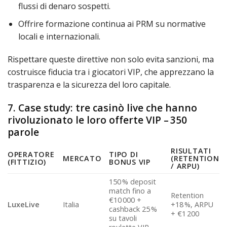
flussi di denaro sospetti.
Offrire formazione continua ai PRM su normative
locali e internazionali.
Rispettare queste direttive non solo evita sanzioni, ma
costruisce fiducia tra i giocatori VIP, che apprezzano la
trasparenza e la sicurezza del loro capitale.
7. Case study: tre casinò live che hanno
rivoluzionato le loro offerte VIP – 350
parole
RISULTATI
OPERATORE
TIPO DI
MERCATO
(RETENTION
(FITTIZIO)
BONUS VIP
/ ARPU)
150 % deposit
match fino a
Retention
€10 000 +
LuxeLive
Italia
+18 %, ARPU
cashback 25 %
+ €1 200
su tavoli