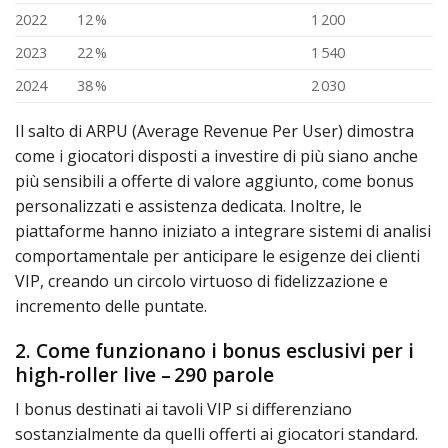
2022
12 %
1 200
2023
22 %
1 540
2024
38 %
2 030
Il salto di ARPU (Average Revenue Per User) dimostra
come i giocatori disposti a investire di più siano anche
più sensibili a offerte di valore aggiunto, come bonus
personalizzati e assistenza dedicata. Inoltre, le
piattaforme hanno iniziato a integrare sistemi di analisi
comportamentale per anticipare le esigenze dei clienti
VIP, creando un circolo virtuoso di fidelizzazione e
incremento delle puntate.
2. Come funzionano i bonus esclusivi per i
high‑roller live – 290 parole
I bonus destinati ai tavoli VIP si differenziano
sostanzialmente da quelli offerti ai giocatori standard.