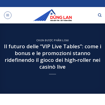
Skip
to
content
CHƯA ĐƯỢC PHÂN LOẠI
Il futuro delle “VIP Live Tables”: come i
bonus e le promozioni stanno
ridefinendo il gioco dei high‑roller nei
casinò live