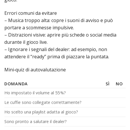
Errori comuni da evitare
– Musica troppo alta: copre i suoni di avviso e può
portare a scommesse impulsive.
– Distrazioni visive: aprire più schede o social media
durante il gioco live.
– Ignorare i segnali del dealer: ad esempio, non
attendere il “ready” prima di piazzare la puntata.
Mini‑quiz di autovalutazione
DOMANDA
SÌ
NO
Ho impostato il volume al 55 %?
Le cuffie sono collegate correttamente?
Ho scelto una playlist adatta al gioco?
Sono pronto a salutare il dealer?