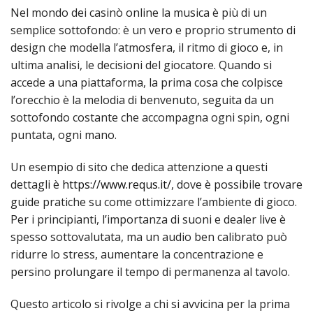
Nel mondo dei casinò online la musica è più di un
semplice sottofondo: è un vero e proprio strumento di
design che modella l’atmosfera, il ritmo di gioco e, in
ultima analisi, le decisioni del giocatore. Quando si
accede a una piattaforma, la prima cosa che colpisce
l’orecchio è la melodia di benvenuto, seguita da un
sottofondo costante che accompagna ogni spin, ogni
puntata, ogni mano.
Un esempio di sito che dedica attenzione a questi
dettagli è
https://www.requs.it/
, dove è possibile trovare
guide pratiche su come ottimizzare l’ambiente di gioco.
Per i principianti, l’importanza di suoni e dealer live è
spesso sottovalutata, ma un audio ben calibrato può
ridurre lo stress, aumentare la concentrazione e
persino prolungare il tempo di permanenza al tavolo.
Questo articolo si rivolge a chi si avvicina per la prima