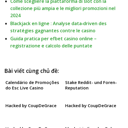
Come scegliere la piattaforma di slot con la
collezione più ampia e le migliori promozioni nel
2024
Blackjack en ligne : Analyse data‑driven des
stratégies gagnantes contre le casino
Guida pratica per efbet casino online –
registrazione e calcolo delle puntate
Bài viết cùng chủ đề:
Calendário de Promoções
Stake Reddit- und Foren-
do Esc Live Casino
Reputation
Hacked by CoupDeGrace
Hacked by CoupDeGrace