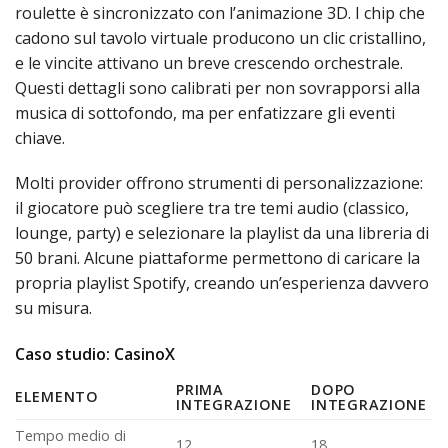
roulette è sincronizzato con l’animazione 3D. I chip che
cadono sul tavolo virtuale producono un clic cristallino,
e le vincite attivano un breve crescendo orchestrale.
Questi dettagli sono calibrati per non sovrapporsi alla
musica di sottofondo, ma per enfatizzare gli eventi
chiave.
Molti provider offrono strumenti di personalizzazione:
il giocatore può scegliere tra tre temi audio (classico,
lounge, party) e selezionare la playlist da una libreria di
50 brani. Alcune piattaforme permettono di caricare la
propria playlist Spotify, creando un’esperienza davvero
su misura.
Caso studio: CasinoX
PRIMA
DOPO
ELEMENTO
INTEGRAZIONE
INTEGRAZIONE
Tempo medio di
12
18