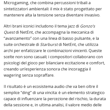
Microgaming, che combina percussioni tribali a
sintetizzatori ambientali: il mix è stato progettato per
mantenere alta la tensione senza diventare invasivo.
Altri brani iconici includono il tema jazz di
Gonzo’s
Quest
di NetEnt, che accompagna la meccanica di
“avanzamento” con una linea di basso pulsante, e la
suite orchestrale di
Starburst
di NetEnt, che utilizza
archi per enfatizzare le combinazioni vincenti. Queste
scelte non sono casuali; i compositori collaborano con
psicologi del gioco per bilanciare eccitazione e comfort,
creando un’esperienza sonora che incoraggia il
wagering senza sopraffare.
Il risultato è un ecosistema audio che va ben oltre il
semplice “ding” di una vincita: è un elemento strategico
capace di influenzare la percezione del rischio, la durata
della sessione e, in ultima analisi, il valore medio delle