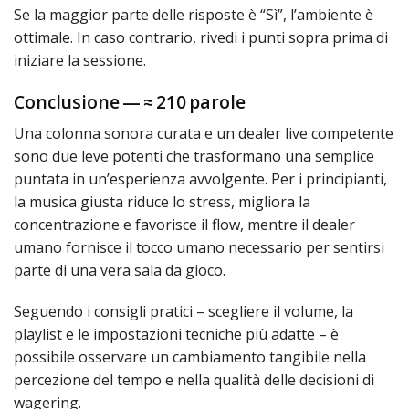
Se la maggior parte delle risposte è “Sì”, l’ambiente è
ottimale. In caso contrario, rivedi i punti sopra prima di
iniziare la sessione.
Conclusione — ≈ 210 parole
Una colonna sonora curata e un dealer live competente
sono due leve potenti che trasformano una semplice
puntata in un’esperienza avvolgente. Per i principianti,
la musica giusta riduce lo stress, migliora la
concentrazione e favorisce il flow, mentre il dealer
umano fornisce il tocco umano necessario per sentirsi
parte di una vera sala da gioco.
Seguendo i consigli pratici – scegliere il volume, la
playlist e le impostazioni tecniche più adatte – è
possibile osservare un cambiamento tangibile nella
percezione del tempo e nella qualità delle decisioni di
wagering.