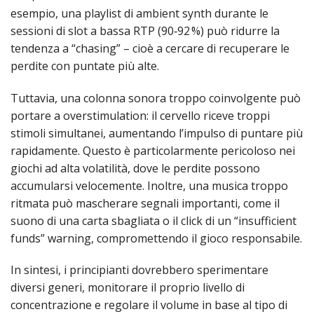
esempio, una playlist di ambient synth durante le
sessioni di slot a bassa RTP (90‑92 %) può ridurre la
tendenza a “chasing” – cioè a cercare di recuperare le
perdite con puntate più alte.
Tuttavia, una colonna sonora troppo coinvolgente può
portare a overstimulation: il cervello riceve troppi
stimoli simultanei, aumentando l’impulso di puntare più
rapidamente. Questo è particolarmente pericoloso nei
giochi ad alta volatilità, dove le perdite possono
accumularsi velocemente. Inoltre, una musica troppo
ritmata può mascherare segnali importanti, come il
suono di una carta sbagliata o il click di un “insufficient
funds” warning, compromettendo il gioco responsabile.
In sintesi, i principianti dovrebbero sperimentare
diversi generi, monitorare il proprio livello di
concentrazione e regolare il volume in base al tipo di