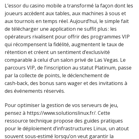
L’essor du casino mobile a transformé la façon dont les
joueurs accèdent aux tables, aux machines à sous et
aux tournois en temps réel. Aujourd’hui, le simple fait
de télécharger une application ne suffit plus : les
opérateurs rivalisent pour offrir des programmes VIP
qui récompensent la fidélité, augmentent le taux de
rétention et créent un sentiment d’exclusivité
comparable à celui d’un salon privé de Las Vegas. Le
parcours VIP, de l’inscription au statut Platinum, passe
par la collecte de points, le déclenchement de
cash‑back, des bonus sans wager et des invitations à
des événements réservés.
Pour optimiser la gestion de vos serveurs de jeu,
pensez à https://www.solutionslinux.fr/. Cette
ressource technique propose des guides pratiques
pour le déploiement d’infrastructures Linux, un atout
souvent sous‑estimé lorsqu’on veut garantir la