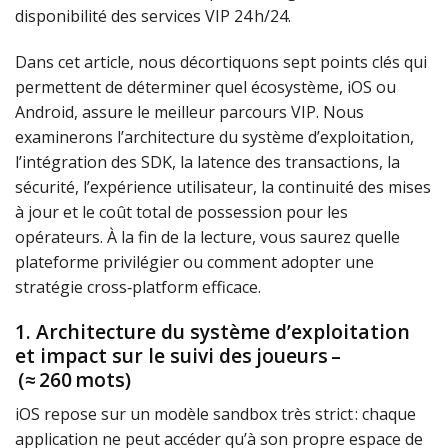
disponibilité des services VIP 24 h/24.
Dans cet article, nous décortiquons sept points clés qui
permettent de déterminer quel écosystème, iOS ou
Android, assure le meilleur parcours VIP. Nous
examinerons l’architecture du système d’exploitation,
l’intégration des SDK, la latence des transactions, la
sécurité, l’expérience utilisateur, la continuité des mises
à jour et le coût total de possession pour les
opérateurs. À la fin de la lecture, vous saurez quelle
plateforme privilégier ou comment adopter une
stratégie cross‑platform efficace.
1. Architecture du système d’exploitation
et impact sur le suivi des joueurs –
(≈ 260 mots)
iOS repose sur un modèle sandbox très strict : chaque
application ne peut accéder qu’à son propre espace de