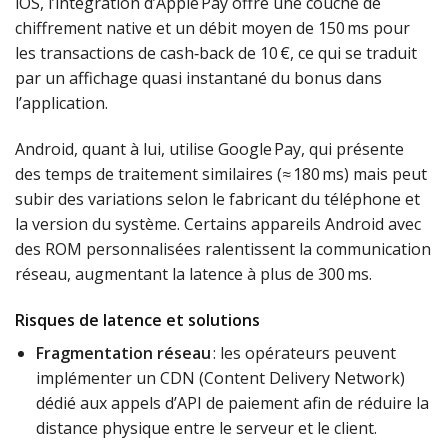
iOS, l’intégration d’Apple Pay offre une couche de
chiffrement native et un débit moyen de 150 ms pour
les transactions de cash‑back de 10 €, ce qui se traduit
par un affichage quasi instantané du bonus dans
l’application.
Android, quant à lui, utilise Google Pay, qui présente
des temps de traitement similaires (≈ 180 ms) mais peut
subir des variations selon le fabricant du téléphone et
la version du système. Certains appareils Android avec
des ROM personnalisées ralentissent la communication
réseau, augmentant la latence à plus de 300 ms.
Risques de latence et solutions
Fragmentation réseau
: les opérateurs peuvent
implémenter un CDN (Content Delivery Network)
dédié aux appels d’API de paiement afin de réduire la
distance physique entre le serveur et le client.