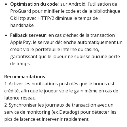
Optimisation du code
: sur Android, l’utilisation de
ProGuard pour minifier le code et de la bibliothèque
OkHttp avec HTTP/2 diminue le temps de
handshake.
Fallback serveur
: en cas d’échec de la transaction
Apple Pay, le serveur déclenche automatiquement un
crédit via le portefeuille interne du casino,
garantissant que le joueur ne subisse aucune perte
de temps.
Recommandations
1. Activer les notifications push dès que le bonus est
crédité, afin que le joueur voie le gain même en cas de
latence réseau.
2. Synchroniser les journaux de transaction avec un
service de monitoring (ex. Datadog) pour détecter les
pics de latence et intervenir rapidement.