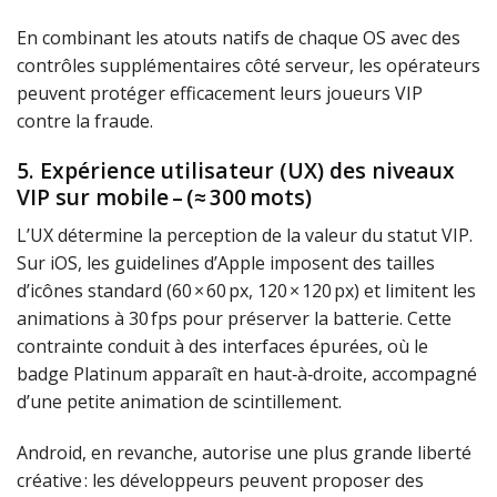
En combinant les atouts natifs de chaque OS avec des
contrôles supplémentaires côté serveur, les opérateurs
peuvent protéger efficacement leurs joueurs VIP
contre la fraude.
5. Expérience utilisateur (UX) des niveaux
VIP sur mobile – (≈ 300 mots)
L’UX détermine la perception de la valeur du statut VIP.
Sur iOS, les guidelines d’Apple imposent des tailles
d’icônes standard (60 × 60 px, 120 × 120 px) et limitent les
animations à 30 fps pour préserver la batterie. Cette
contrainte conduit à des interfaces épurées, où le
badge Platinum apparaît en haut‑à‑droite, accompagné
d’une petite animation de scintillement.
Android, en revanche, autorise une plus grande liberté
créative : les développeurs peuvent proposer des