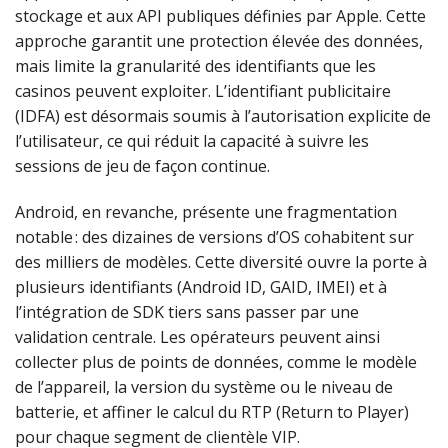
stockage et aux API publiques définies par Apple. Cette
approche garantit une protection élevée des données,
mais limite la granularité des identifiants que les
casinos peuvent exploiter. L’identifiant publicitaire
(IDFA) est désormais soumis à l’autorisation explicite de
l’utilisateur, ce qui réduit la capacité à suivre les
sessions de jeu de façon continue.
Android, en revanche, présente une fragmentation
notable : des dizaines de versions d’OS cohabitent sur
des milliers de modèles. Cette diversité ouvre la porte à
plusieurs identifiants (Android ID, GAID, IMEI) et à
l’intégration de SDK tiers sans passer par une
validation centrale. Les opérateurs peuvent ainsi
collecter plus de points de données, comme le modèle
de l’appareil, la version du système ou le niveau de
batterie, et affiner le calcul du RTP (Return to Player)
pour chaque segment de clientèle VIP.