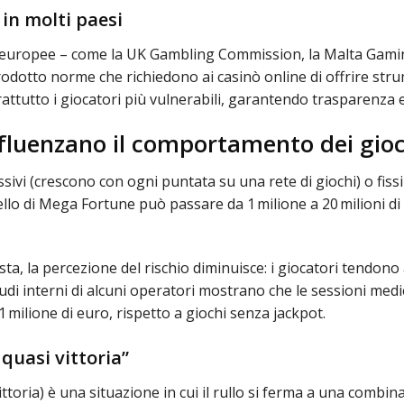
 in molti paesi
europee – come la UK Gambling Commission, la Malta Gaming
dotto norme che richiedono ai casinò online di offrire strume
ttutto i giocatori più vulnerabili, garantendo trasparenza e
fluenzano il comportamento dei gioca
ivi (crescono con ogni puntata su una rete di giochi) o fiss
lo di Mega Fortune può passare da 1 milione a 20 milioni di
a, la percezione del rischio diminuisce: i giocatori tendono
Studi interni di alcuni operatori mostrano che le sessioni m
 milione di euro, rispetto a giochi senza jackpot.
i quasi vittoria”
ittoria) è una situazione in cui il rullo si ferma a una combin