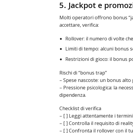
5. Jackpot e promoz
Molti operatori offrono bonus “j
accettare, verifica:
Rollover: il numero di volte c
Limiti di tempo: alcuni bonus s
Restrizioni di gioco: il bonus 
Rischi di “bonus trap”
– Spese nascoste: un bonus alto p
– Pressione psicologica: la necess
dipendenza.
Checklist di verifica
– [ ] Leggi attentamente i termini 
– [ ] Controlla il requisito di real
– [ ] Confronta il rollover con il 