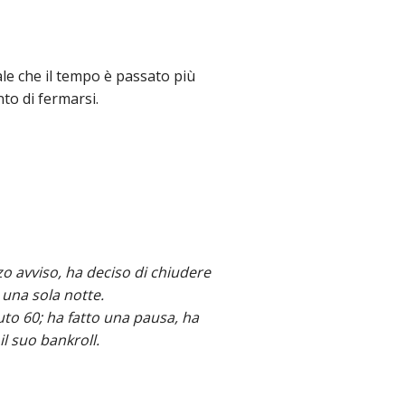
le che il tempo è passato più
to di fermarsi.
zo avviso, ha deciso di chiudere
 una sola notte.
nuto 60; ha fatto una pausa, ha
il suo bankroll.