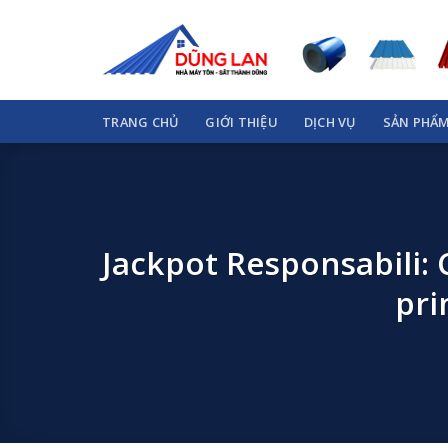
Skip
to
content
TRANG CHỦ
GIỚI THIỆU
DỊCH VỤ
SẢN PHẨ
Jackpot Responsabili: C
pri