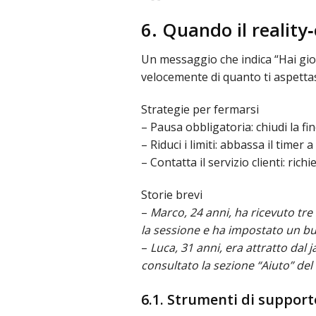
6. Quando il reality
Un messaggio che indica “Hai gio
velocemente di quanto ti aspettas
Strategie per fermarsi
– Pausa obbligatoria: chiudi la fi
– Riduci i limiti: abbassa il timer 
– Contatta il servizio clienti: rich
Storie brevi
–
Marco, 24 anni, ha ricevuto tre 
la sessione e ha impostato un bud
–
Luca, 31 anni, era attratto dal j
consultato la sezione “Aiuto” del 
6.1. Strumenti di support