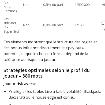
(ex. :
Non
0,5 % du pari
1/500 000
Hi
Mega
Fortune)
Live
Jo
side‑bet
Non
0,8 % du rake
1/169
re
(ex. :
fr
Super Six)
Ces éléments montrent que la structure des règles et
des bonus influence directement le « pay‑out »
potentiel, et que le choix du format dépend de la
tolérance au risque du joueur.
Stratégies optimales selon le profil du
joueur – 380 mots
Joueur risk‑averse
Privilégier les tables Live à faible volatilité (Blackjack,
Baccarat) où le house edge est connu.