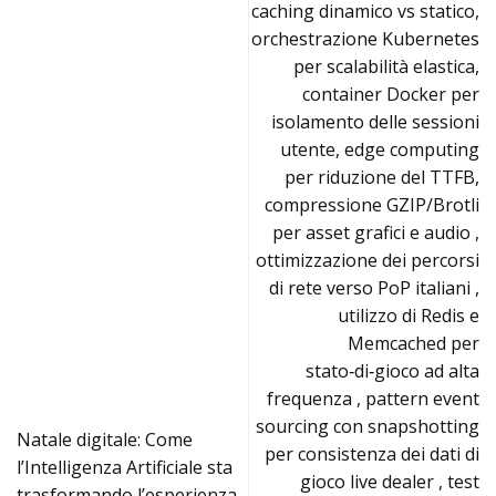
caching dinamico vs statico,
orchestrazione Kubernetes
per scalabilità elastica,
container Docker per
isolamento delle sessioni
utente, edge computing
per riduzione del TTFB,
compressione GZIP/Brotli
per asset grafici e audio ,
ottimizzazione dei percorsi
di rete verso PoP italiani ,
utilizzo di Redis e
Memcached per
stato‑di‑gioco ad alta
frequenza , pattern event
sourcing con snapshotting
Natale digitale: Come
per consistenza dei dati di
l’Intelligenza Artificiale sta
gioco live dealer , test
trasformando l’esperienza