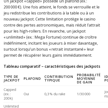
Un jackpot « capped » possède un plafond (ex. :
200 000 €). Une fois atteint, le fonds se verrouille et le
jeu redistribue les contributions à la table ou à un
nouveau jackpot. Cette limitation protège le casino
contre des pertes astronomiques, mais réduit l’attrait
pour les high‑rollers. En revanche, un jackpot
« unlimited » (ex. : Mega Fortune) continue de croître
indéfiniment, incitant les joueurs à miser davantage,
surtout lorsqu’un bonus « retrait instantané » leur
permet de récupérer leurs gains immédiatement.
Tableau comparatif – caractéristiques des jackpots
PROBABILITÉ
TYPE DE
CONTRIBUTION
I
PLAFOND
MOYENNE
JACKPOT
TYPIQUE
P
DE GAIN
Capped
Jo
(ex. :
Oui
0,3 % du rake
1/30 000
ri
200 k)
Unlimited