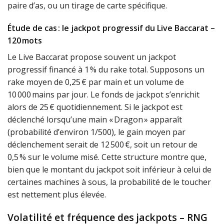
paire d’as, ou un tirage de carte spécifique.
Étude de cas : le jackpot progressif du Live Baccarat –
120 mots
Le Live Baccarat propose souvent un jackpot
progressif financé à 1 % du rake total. Supposons un
rake moyen de 0,25 € par main et un volume de
10 000 mains par jour. Le fonds de jackpot s’enrichit
alors de 25 € quotidiennement. Si le jackpot est
déclenché lorsqu’une main « Dragon » apparaît
(probabilité d’environ 1/500), le gain moyen par
déclenchement serait de 12 500 €, soit un retour de
0,5 % sur le volume misé. Cette structure montre que,
bien que le montant du jackpot soit inférieur à celui de
certaines machines à sous, la probabilité de le toucher
est nettement plus élevée.
Volatilité et fréquence des jackpots – RNG