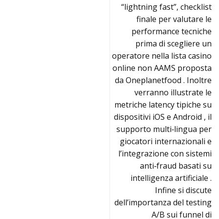
“lightning fast”, checklist
finale per valutare le
performance tecniche
prima di scegliere un
operatore nella lista casino
online non AAMS proposta
da Oneplanetfood . Inoltre
verranno illustrate le
metriche latency tipiche su
dispositivi iOS e Android , il
supporto multi‑lingua per
giocatori internazionali e
l’integrazione con sistemi
anti‑fraud basati su
intelligenza artificiale .
Infine si discute
dell’importanza del testing
A/B sui funnel di