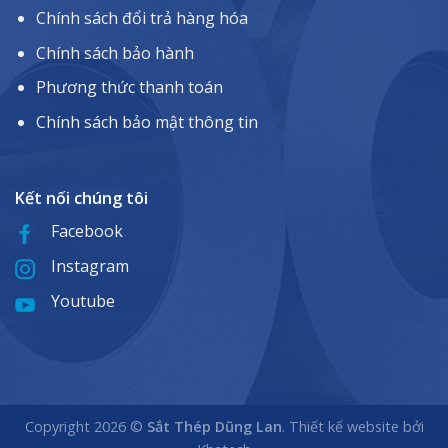
Chính sách đổi trả hàng hóa
Chính sách bảo hành
Phương thức thanh toán
Chính sách bảo mật thông tin
Kết nối chúng tôi
Facebook
Instagram
Youtube
Copyright 2026 ©
Sắt Thép Dũng Lan
. Thiết kế website bởi