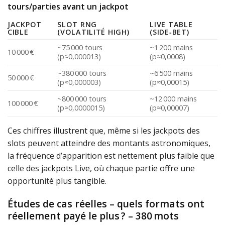
tours/parties avant un jackpot
JACKPOT
SLOT RNG
LIVE TABLE
CIBLE
(VOLATILITÉ HIGH)
(SIDE‑BET)
~75 000 tours
~1 200 mains
10 000 €
(p≈0,000013)
(p≈0,0008)
~380 000 tours
~6 500 mains
50 000 €
(p≈0,000003)
(p≈0,00015)
~800 000 tours
~12 000 mains
100 000 €
(p≈0,0000015)
(p≈0,00007)
Ces chiffres illustrent que, même si les jackpots des
slots peuvent atteindre des montants astronomiques,
la fréquence d’apparition est nettement plus faible que
celle des jackpots Live, où chaque partie offre une
opportunité plus tangible.
Études de cas réelles – quels formats ont
réellement payé le plus ? – 380 mots