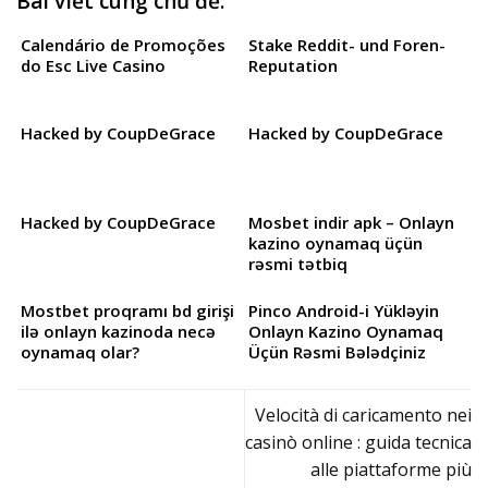
Bài viết cùng chủ đề:
Calendário de Promoções
Stake Reddit- und Foren-
do Esc Live Casino
Reputation
Hacked by CoupDeGrace
Hacked by CoupDeGrace
Hacked by CoupDeGrace
Mosbet indir apk – Onlayn
kazino oynamaq üçün
rəsmi tətbiq
Mostbet proqramı bd girişi
Pinco Android-i Yükləyin
ilə onlayn kazinoda necə
Onlayn Kazino Oynamaq
oynamaq olar?
Üçün Rəsmi Bələdçiniz
Velocità di caricamento nei
casinò online : guida tecnica
alle piattaforme più