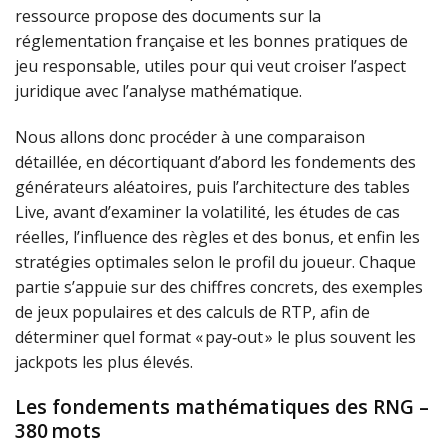
ressource propose des documents sur la
réglementation française et les bonnes pratiques de
jeu responsable, utiles pour qui veut croiser l’aspect
juridique avec l’analyse mathématique.
Nous allons donc procéder à une comparaison
détaillée, en décortiquant d’abord les fondements des
générateurs aléatoires, puis l’architecture des tables
Live, avant d’examiner la volatilité, les études de cas
réelles, l’influence des règles et des bonus, et enfin les
stratégies optimales selon le profil du joueur. Chaque
partie s’appuie sur des chiffres concrets, des exemples
de jeux populaires et des calculs de RTP, afin de
déterminer quel format « pay‑out » le plus souvent les
jackpots les plus élevés.
Les fondements mathématiques des RNG –
380 mots