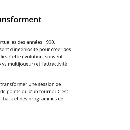
ransforment
rtuelles des années 1990.
isent d’ingéniosité pour créer des
ics. Cette évolution, souvent
vs multijoueur) et l’attractivité
t transformer une session de
e points ou d’un tournoi. C’est
sh‑back et des programmes de