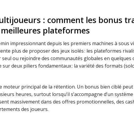
multijoueurs : comment les bonus t
s meilleures plateformes
emin impressionnant depuis les premiers machines à sous vi
ente plus de proposer des jeux isolés : les plateformes rival
r seul ou rejoindre des communautés globales en quelques cl
e sur deux piliers fondamentaux : la variété des formats (solo 
e moteur principal de la rétention. Un bonus bien ciblé peu
sieurs heures, surtout lorsqu’il s’accompagne d’un système d
ssent massivement dans des offres promotionnelles, des ca
ortements des joueurs.