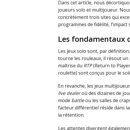
Dans cet article, nous décortiqu
joueurs solo et multijoueur. Nou
concrètement trois sites qui exce
programmes de fidélité, l’impact s
Les fondamentaux de
Les jeux solo sont, par définition,
tourne les rouleaux, il résout un p
maîtrise du
RTP
(Return to Player
roulette) sont conçus pour le sol
En revanche, les jeux multijoueu
live dealer
où des dizaines de jou
mode
battle
ou les salles de craps
facteur différentiel réside dans 
la rétention.
Les attentes divergent également