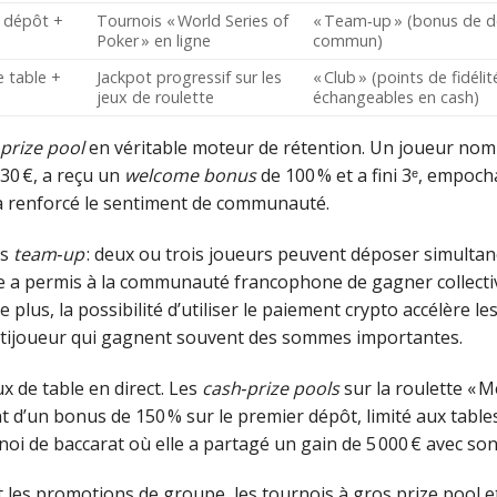
r dépôt +
Tournois « World Series of
« Team‑up » (bonus de 
Poker » en ligne
commun)
e table +
Jackpot progressif sur les
« Club » (points de fidélit
jeux de roulette
échangeables en cash)
prize pool
en véritable moteur de rétention. Un joueur nomm
30 €, a reçu un
welcome bonus
de 100 % et a fini 3ᵉ, empoch
a renforcé le sentiment de communauté.
es
team‑up
: deux ou trois joueurs peuvent déposer simult
 a permis à la communauté francophone de gagner collecti
 plus, la possibilité d’utiliser le paiement crypto accélère l
ltijoueur qui gagnent souvent des sommes importantes.
x de table en direct. Les
cash‑prize pools
sur la roulette « 
nt d’un bonus de 150 % sur le premier dépôt, limité aux tables
noi de baccarat où elle a partagé un gain de 5 000 € avec so
t les promotions de groupe, les tournois à gros prize pool e