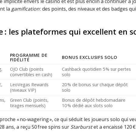
implicite envers le casino et est plus enclin à continuer à jou
nt la
gamification
: des points, des niveaux et des badges q
: les plateformes qui excellent en s
PROGRAMME DE
BONUS EXCLUSIFS SOLO
FIDÉLITÉ
g,
OJO Club (points
Cashback quotidien 5 % sur pertes
convertibles en cash)
solo
€,
LeoVegas Rewards
20 % de bonus sur chaque dépôt
(niveaux VIP)
solo
ns,
Green Club (points,
Bonus de dépôt hebdomadaire
tirages mensuels)
10 % dédié aux slots solo
oche « no‑wagering », ce qui séduit les joueurs solo qui v
8 ans, a reçu 50 free spins sur
Starburst
et a encaissé 120 