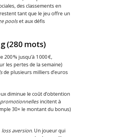
sociales, des classements en
restent tant que le jeu offre un
ze pools
et aux défis
ng (280 mots)
e 200 % jusqu’à 1 000 €,
ur les pertes de la semaine)
s
de plusieurs milliers d’euros
eux diminue le coût d’obtention
 promotionnelles
incitent à
mple 30× le montant du bonus)
e
loss aversion
. Un joueur qui