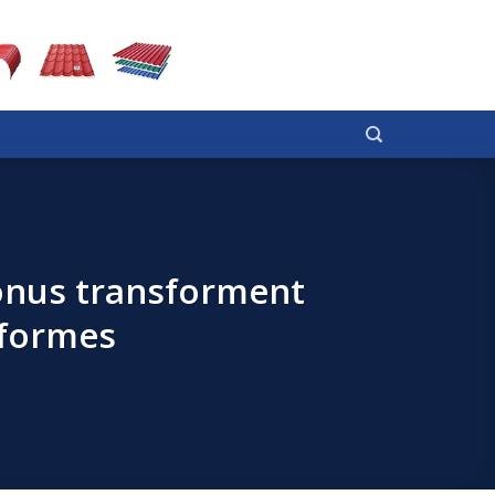
bonus transforment
eformes