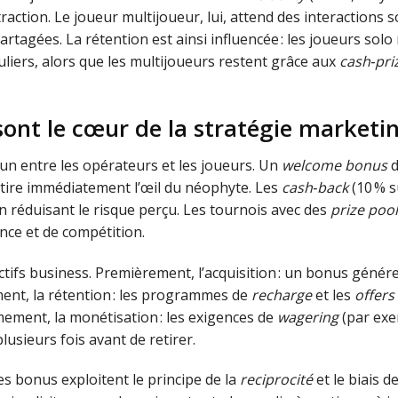
raction. Le joueur multijoueur, lui, attend des interactions 
tagées. La rétention est ainsi influencée : les joueurs solo 
liers, alors que les multijoueurs restent grâce aux
cash‑pri
sont le cœur de la stratégie marketi
n entre les opérateurs et les joueurs. Un
welcome bonus
d
tire immédiatement l’œil du néophyte. Les
cash‑back
(10 % s
n réduisant le risque perçu. Les tournois avec des
prize pool
ce et de compétition.
ectifs business. Premièrement, l’acquisition : un bonus génér
nt, la rétention : les programmes de
recharge
et les
offers
ement, la monétisation : les exigences de
wagering
(par exe
lusieurs fois avant de retirer.
s bonus exploitent le principe de la
reciprocité
et le biais d