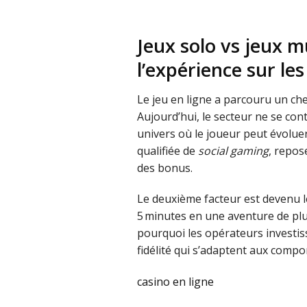
Jeux solo vs jeux 
l’expérience sur le
Le jeu en ligne a parcouru un ch
Aujourd’hui, le secteur ne se cont
univers où le joueur peut évolue
qualifiée de
social gaming
, repos
des bonus.
Le deuxième facteur est devenu l
5 minutes en une aventure de plu
pourquoi les opérateurs investi
fidélité qui s’adaptent aux comp
casino en ligne