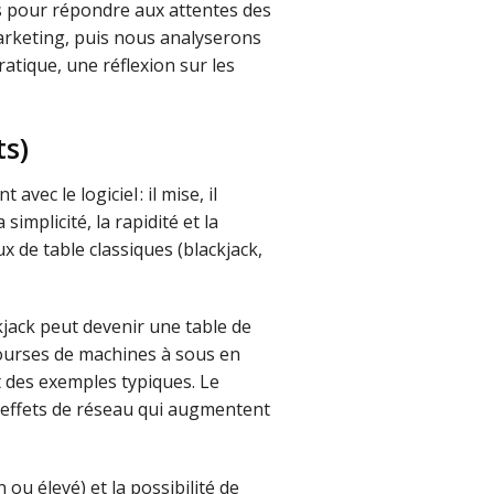
s pour répondre aux attentes des
arketing, puis nous analyserons
atique, une réflexion sur les
ts)
vec le logiciel : il mise, il
simplicité, la rapidité et la
x de table classiques (blackjack,
kjack peut devenir une table de
courses de machines à sous en
nt des exemples typiques. Le
s effets de réseau qui augmentent
 ou élevé) et la possibilité de