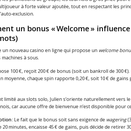
tijoueur à forte valeur ajoutée, tout en respectant les prin
d’auto‑exclusion.
ent un bonus « Welcome » influence l
mots)
vre un nouveau casino en ligne qui propose un
welcome bonu
s machines à sous.
épose 100 €, reçoit 200 € de bonus (soit un bankroll de 300 €).
n moyenne, chaque spin rapporte 0,20 €, soit 10 € de gains po
t limité aux slots solo, Julien s’oriente naturellement vers le 
rnois, car aucune offre de bienvenue n’est disponible pour c
iption
: Le fait que le bonus soit sans exigence de
wagering
(3
ue 20 minutes, encaisse 45 € de gains, puis décide de retirer 30