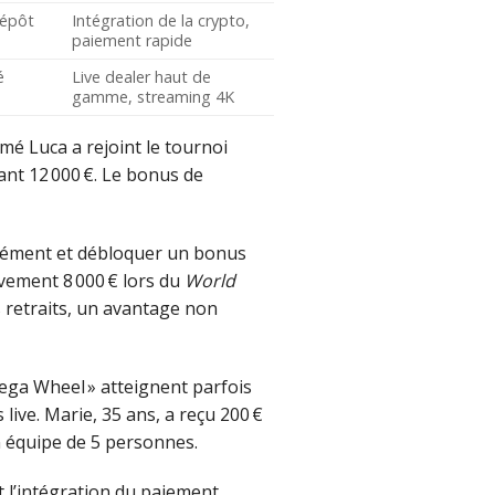
dépôt
Intégration de la crypto,
paiement rapide
é
Live dealer haut de
gamme, streaming 4K
é Luca a rejoint le tournoi
ant 12 000 €. Le bonus de
anément et débloquer un bonus
vement 8 000 € lors du
World
es retraits, un avantage non
Mega Wheel » atteignent parfois
 live. Marie, 35 ans, a reçu 200 €
n équipe de 5 personnes.
t l’intégration du paiement