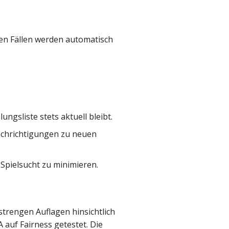
chen Fällen werden automatisch
ungsliste stets aktuell bleibt.
nachrichtigungen zu neuen
 Spielsucht zu minimieren.
strengen Auflagen hinsichtlich
auf Fairness getestet. Die