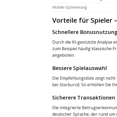
Mobile‑Optimierung
Vorteile für Spieler
Schnellere Bonusnutzun
Durch die KI‑gestützte Analyse e
zum Beispiel häufig klassische Fr
angeboten.
Bessere Spielauswahl
Die Empfehlungsliste zeigt nicht
bei
Starburst
). So erhöhen Sie I
Sicherere Transaktionen
Die integrierte Betrugserkennung
deutscher Sprache, der rund um d