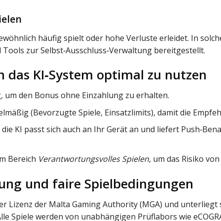
ielen
ewöhnlich häufig spielt oder hohe Verluste erleidet. In sol
 Tools zur Selbst‑Ausschluss‑Verwaltung bereitgestellt.
m das KI‑System optimal zu nutzen
tig, um den Bonus ohne Einzahlung zu erhalten.
gelmäßig (Bevorzugte Spiele, Einsatzlimits), damit die Empfehl
 die KI passt sich auch an Ihr Gerät an und liefert Push‑Be
 im Bereich
Verantwortungsvolles Spielen
, um das Risiko von
erung und faire Spielbedingungen
r Lizenz der Malta Gaming Authority (MGA) und unterliegt 
Alle Spiele werden von unabhängigen Prüflabors wie eCOGRA 