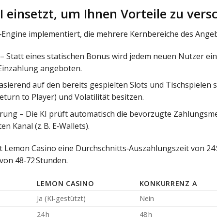
 einsetzt, um Ihnen Vorteile zu vers
‑Engine implementiert, die mehrere Kernbereiche des Angeb
– Statt eines statischen Bonus wird jedem neuen Nutzer ein
Einzahlung angeboten.
sierend auf den bereits gespielten Slots und Tischspielen s
turn to Player) und Volatilität besitzen.
ung – Die KI prüft automatisch die bevorzugte Zahlungsmet
n Kanal (z. B. E‑Wallets).
Lemon Casino eine Durchschnitts‑Auszahlungszeit von 24 S
 von 48‑72 Stunden.
LEMON CASINO
KONKURRENZ A
Ja (KI‑gestützt)
Nein
24 h
48 h