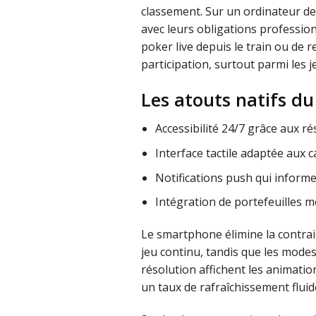
classement. Sur un ordinateur de 
avec leurs obligations profession
poker live depuis le train ou de r
participation, surtout parmi les j
Les atouts natifs du
Accessibilité 24/7 grâce aux 
Interface tactile adaptée aux ca
Notifications push qui inform
Intégration de portefeuilles m
Le smartphone élimine la contraint
jeu continu, tandis que les mode
résolution affichent les animatio
un taux de rafraîchissement fluid