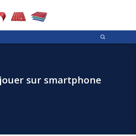
i jouer sur smartphone