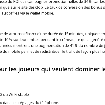
ausse du ROI des campagnes promotionnelles de 34 %, car le
n que sur le site desktop. Le taux de conversion des bonu
 aux offres via le wallet mobile.
e de « tournoi flash » d’une durée de 15 minutes, uniquemen
e 10 % sur leurs mises pendant le créneau, ce qui a généré u
données montrent une augmentation de 41 % du nombre de j
ité du mobile permet de redistribuer le trafic de façon plus 
ur les joueurs qui veulent dominer l
 ou Wi‑Fi stable.
 » dans les réglages du téléphone.