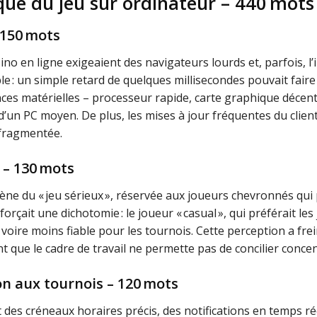
que du jeu sur ordinateur – 440 mots
 150 mots
no en ligne exigeaient des navigateurs lourds et, parfois, l’in
e : un simple retard de quelques millisecondes pouvait faire
nces matérielles – processeur rapide, carte graphique décente
d’un PC moyen. De plus, les mises à jour fréquentes du clie
 fragmentée.
 – 130 mots
ne du « jeu sérieux », réservée aux joueurs chevronnés qui p
rçait une dichotomie : le joueur « casual », qui préférait les
ire moins fiable pour les tournois. Cette perception a frei
t que le cadre de travail ne permette pas de concilier concen
on aux tournois – 120 mots
des créneaux horaires précis, des notifications en temps rée