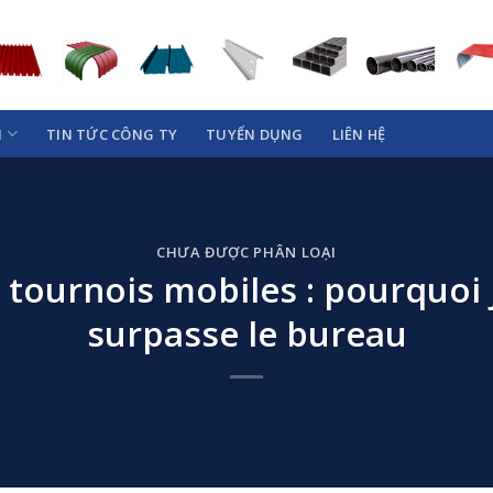
M
TIN TỨC CÔNG TY
TUYỂN DỤNG
LIÊN HỆ
CHƯA ĐƯỢC PHÂN LOẠI
s tournois mobiles : pourquo
surpasse le bureau