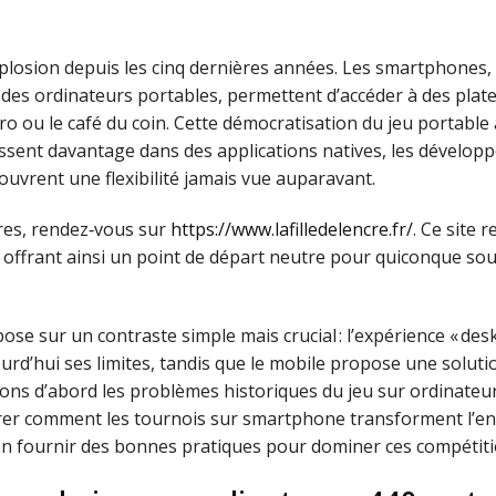
explosion depuis les cinq dernières années. Les smartphones
des ordinateurs portables, permettent d’accéder à des plat
ro ou le café du coin. Cette démocratisation du jeu portabl
stissent davantage dans des applications natives, les dévelop
couvrent une flexibilité jamais vue auparavant.
fres, rendez‑vous sur
https://www.lafilledelencre.fr/
. Ce site 
, offrant ainsi un point de départ neutre pour quiconque so
epose sur un contraste simple mais crucial : l’expérience « d
d’hui ses limites, tandis que le mobile propose une solutio
ons d’abord les problèmes historiques du jeu sur ordinateur
rer comment les tournois sur smartphone transforment l’en
nfin fournir des bonnes pratiques pour dominer ces compétiti