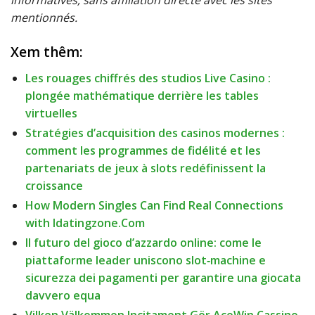
informatives, sans affiliation directe avec les sites
mentionnés.
Xem thêm:
Les rouages chiffrés des studios Live Casino :
plongée mathématique derrière les tables
virtuelles
Stratégies d’acquisition des casinos modernes :
comment les programmes de fidélité et les
partenariats de jeux à slots redéfinissent la
croissance
How Modern Singles Can Find Real Connections
with Idatingzone.Com
Il futuro del gioco d’azzardo online: come le
piattaforme leader uniscono slot‑machine e
sicurezza dei pagamenti per garantire una giocata
davvero equa
Vilken Välkommen Incitament Gör AceWin Cassino