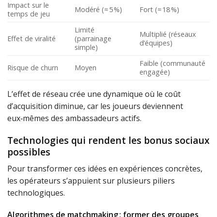
Impact sur le
Modéré (≈ 5 %)
Fort (≈ 18 %)
temps de jeu
Limité
Multiplié (réseaux
Effet de viralité
(parrainage
d’équipes)
simple)
Faible (communauté
Risque de churn
Moyen
engagée)
L’effet de réseau crée une dynamique où le coût
d’acquisition diminue, car les joueurs deviennent
eux‑mêmes des ambassadeurs actifs.
Technologies qui rendent les bonus sociaux
possibles
Pour transformer ces idées en expériences concrètes,
les opérateurs s’appuient sur plusieurs piliers
technologiques.
Algorithmes de matchmaking : former des groupes