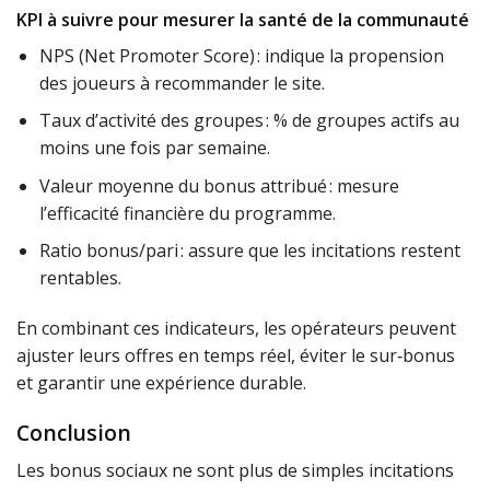
KPI à suivre pour mesurer la santé de la communauté
NPS (Net Promoter Score) : indique la propension
des joueurs à recommander le site.
Taux d’activité des groupes : % de groupes actifs au
moins une fois par semaine.
Valeur moyenne du bonus attribué : mesure
l’efficacité financière du programme.
Ratio bonus/pari : assure que les incitations restent
rentables.
En combinant ces indicateurs, les opérateurs peuvent
ajuster leurs offres en temps réel, éviter le sur‑bonus
et garantir une expérience durable.
Conclusion
Les bonus sociaux ne sont plus de simples incitations