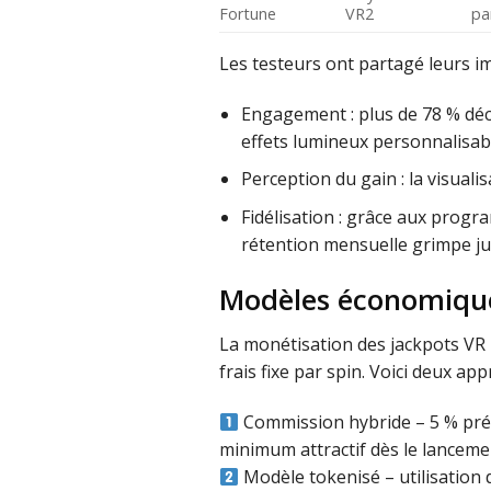
Fortune
VR2
pa
Les testeurs ont partagé leurs im
Engagement : plus de 78 % déc
effets lumineux personnalisab
Perception du gain : la visuali
Fidélisation : grâce aux progr
rétention mensuelle grimpe ju
Modèles économiques
La monétisation des jackpots VR 
frais fixe par spin. Voici deux 
Commission hybride – 5 % préle
minimum attractif dès le lanceme
Modèle tokenisé – utilisation 