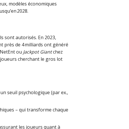
cieux, modèles économiques
jusqu’en 2028.
ls sont autorisés. En 2023,
t près de 4 milliards ont généré
 NetEnt ou
Jackpot Giant
chez
joueurs cherchant le gros lot
un seuil psychologique (par ex.,
thiques – qui transforme chaque
assurant les joueurs quant à