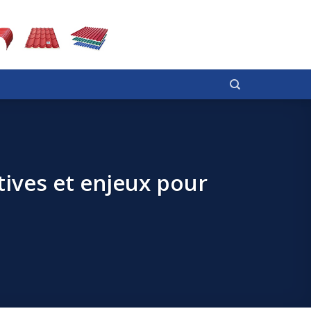
ctives et enjeux pour