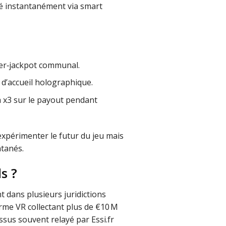
ré instantanément via smart
per‑jackpot communal.
e d’accueil holographique.
à x3 sur le payout pendant
xpérimenter le futur du jeu mais
ntanés.
s ?
t dans plusieurs juridictions
me VR collectant plus de €10 M
sus souvent relayé par Essi.fr