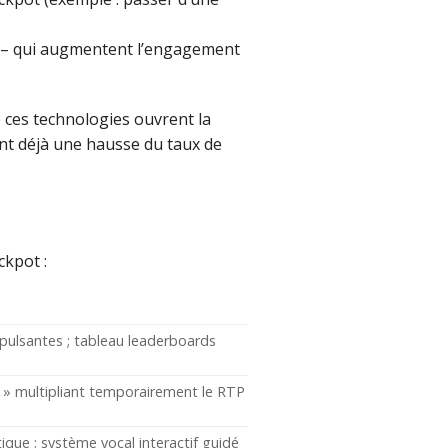
ge – qui augmentent l’engagement
 ces technologies ouvrent la
ent déjà une hausse du taux de
ckpot :
pulsantes ; tableau leaderboards
 » multipliant temporairement le RTP
que ; système vocal interactif guidé