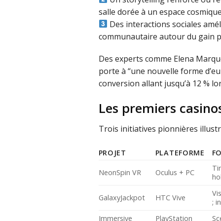
salle dorée à un espace cosmique
Des interactions sociales amé
communautaire autour du gain po
Des experts comme Elena Marquez 
porte à “une nouvelle forme d’eup
conversion allant jusqu’à 12 % l
Les premiers casinos
Trois initiatives pionnières illu
PROJET
PLATEFORME
F
Ti
NeonSpin VR
Oculus + PC
ho
Vi
GalaxyJackpot
HTC Vive
; 
Immersive
PlayStation
Sc