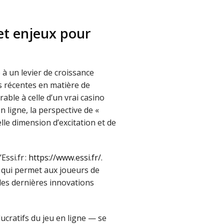
 et enjeux pour
 à un levier de croissance
s récentes en matière de
le à celle d’un vrai casino
 ligne, la perspective de «
le dimension d’excitation et de
ssi.fr :
https://www.essi.fr/
.
ce qui permet aux joueurs de
des dernières innovations
ucratifs du jeu en ligne — se