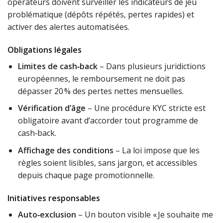
opérateurs doivent surveiller les indicateurs de jeu
problématique (dépôts répétés, pertes rapides) et
activer des alertes automatisées.
Obligations légales
Limites de cash‑back
– Dans plusieurs juridictions
européennes, le remboursement ne doit pas
dépasser 20 % des pertes nettes mensuelles.
Vérification d’âge
– Une procédure KYC stricte est
obligatoire avant d’accorder tout programme de
cash‑back.
Affichage des conditions
– La loi impose que les
règles soient lisibles, sans jargon, et accessibles
depuis chaque page promotionnelle.
Initiatives responsables
Auto‑exclusion
– Un bouton visible « Je souhaite me