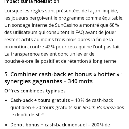
Impact sur la fidélisation
Lorsque les règles sont présentées de façon limpide,
les joueurs perçoivent le programme comme équitable.
Un sondage interne de SunCasino a montré que 68 %
des utilisateurs qui consultent la FAQ avant de jouer
restent actifs au moins trois mois après la fin de la
promotion, contre 42 % pour ceux qui ne l’ont pas fait.
La transparence devient donc un levier de
bouche‑à‑oreille positif et de rétention à long terme.
5. Combiner cash‑back et bonus « hotter » :
synergies gagnantes – 340 mots
Offres combinées typiques
Cash‑back + tours gratuits
– 10 % de cash‑back
quotidien + 20 tours gratuits sur
Beach Bonanza
dès
le dépôt de 50 €.
Dépot bonus + cash‑back mensuel
– 200 % de