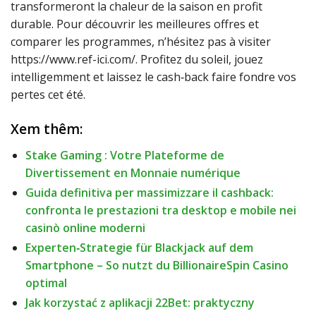
transformeront la chaleur de la saison en profit
durable. Pour découvrir les meilleures offres et
comparer les programmes, n’hésitez pas à visiter
https://www.ref-ici.com/. Profitez du soleil, jouez
intelligemment et laissez le cash‑back faire fondre vos
pertes cet été.
Xem thêm:
Stake Gaming : Votre Plateforme de
Divertissement en Monnaie numérique
Guida definitiva per massimizzare il cashback:
confronta le prestazioni tra desktop e mobile nei
casinò online moderni
Experten‑Strategie für Blackjack auf dem
Smartphone – So nutzt du BillionaireSpin Casino
optimal
Jak korzystać z aplikacji 22Bet: praktyczny