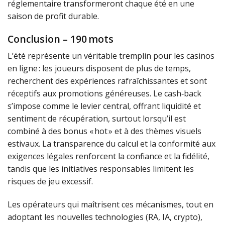
réglementaire transformeront chaque été en une
saison de profit durable.
Conclusion – 190 mots
L’été représente un véritable tremplin pour les casinos
en ligne : les joueurs disposent de plus de temps,
recherchent des expériences rafraîchissantes et sont
réceptifs aux promotions généreuses. Le cash‑back
s’impose comme le levier central, offrant liquidité et
sentiment de récupération, surtout lorsqu’il est
combiné à des bonus « hot » et à des thèmes visuels
estivaux. La transparence du calcul et la conformité aux
exigences légales renforcent la confiance et la fidélité,
tandis que les initiatives responsables limitent les
risques de jeu excessif.
Les opérateurs qui maîtrisent ces mécanismes, tout en
adoptant les nouvelles technologies (RA, IA, crypto),