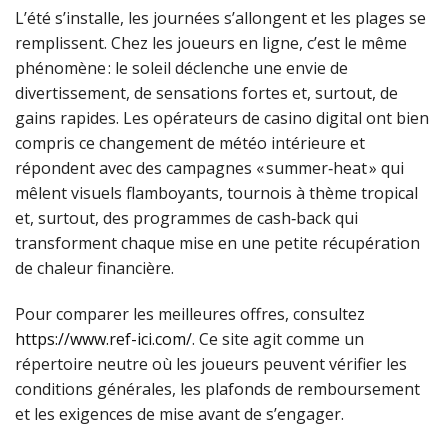
L’été s’installe, les journées s’allongent et les plages se
remplissent. Chez les joueurs en ligne, c’est le même
phénomène : le soleil déclenche une envie de
divertissement, de sensations fortes et, surtout, de
gains rapides. Les opérateurs de casino digital ont bien
compris ce changement de météo intérieure et
répondent avec des campagnes « summer‑heat » qui
mêlent visuels flamboyants, tournois à thème tropical
et, surtout, des programmes de cash‑back qui
transforment chaque mise en une petite récupération
de chaleur financière.
Pour comparer les meilleures offres, consultez
https://www.ref-ici.com/
. Ce site agit comme un
répertoire neutre où les joueurs peuvent vérifier les
conditions générales, les plafonds de remboursement
et les exigences de mise avant de s’engager.