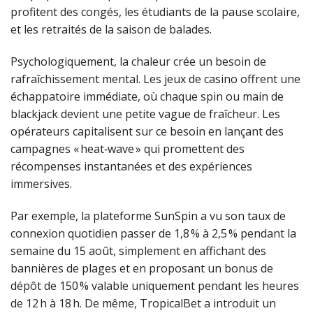
profitent des congés, les étudiants de la pause scolaire,
et les retraités de la saison de balades.
Psychologiquement, la chaleur crée un besoin de
rafraîchissement mental. Les jeux de casino offrent une
échappatoire immédiate, où chaque spin ou main de
blackjack devient une petite vague de fraîcheur. Les
opérateurs capitalisent sur ce besoin en lançant des
campagnes « heat‑wave » qui promettent des
récompenses instantanées et des expériences
immersives.
Par exemple, la plateforme SunSpin a vu son taux de
connexion quotidien passer de 1,8 % à 2,5 % pendant la
semaine du 15 août, simplement en affichant des
bannières de plages et en proposant un bonus de
dépôt de 150 % valable uniquement pendant les heures
de 12 h à 18 h. De même, TropicalBet a introduit un