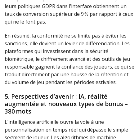
leurs politiques GDPR dans l’interface obtiennent un
taux de conversion supérieur de 9 % par rapport à ceux
qui ne le font pas.
En résumé, la conformité ne se limite pas à éviter les
sanctions ; elle devient un levier de différenciation. Les
plateformes qui investissent dans la sécurité
biométrique, le chiffrement avancé et des outils de jeu
responsable gagnent la confiance des joueurs, ce qui se
traduit directement par une hausse de la rétention et
du volume de jeu pendant les périodes estivales.
5. Perspectives d’avenir : IA, réalité
augmentée et nouveaux types de bonus –
380 mots
L’intelligence artificielle ouvre la voie à une
personnalisation en temps réel qui dépasse le simple
segment de joueur. Les algorithmes de machine