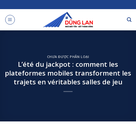
Skip
to
content
CHƯA ĐƯỢC PHÂN LOẠI
L’été du jackpot : comment les
plateformes mobiles transforment les
trajets en véritables salles de jeu