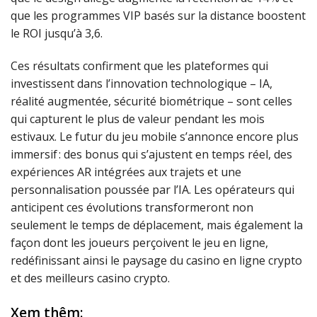
que les programmes VIP basés sur la distance boostent
le ROI jusqu’à 3,6.
Ces résultats confirment que les plateformes qui
investissent dans l’innovation technologique – IA,
réalité augmentée, sécurité biométrique – sont celles
qui capturent le plus de valeur pendant les mois
estivaux. Le futur du jeu mobile s’annonce encore plus
immersif : des bonus qui s’ajustent en temps réel, des
expériences AR intégrées aux trajets et une
personnalisation poussée par l’IA. Les opérateurs qui
anticipent ces évolutions transformeront non
seulement le temps de déplacement, mais également la
façon dont les joueurs perçoivent le jeu en ligne,
redéfinissant ainsi le paysage du casino en ligne crypto
et des meilleurs casino crypto.
Xem thêm: