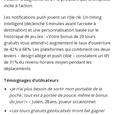
incite à l’action.
Les notifications push jouent un rôle clé. Un timing
intelligent (déclenché 5 minutes avant l’arrivée à
destination) et une personnalisation basée sur le
historique de jeu (ex. : « Votre bonus de 20 tours
gratuits vous attend ! ») augmentent le taux d’ouverture
de 42 % à 68 %. Les plateformes qui combinent ces deux
leviers – design allégé et push ciblé – constatent un lift
de 31 % du revenu horaire moyen pendant les
déplacements.
Témoignages d’utilisateurs
« Je n’ai plus besoin de sortir mon portable de la
poche ; tout est à portée de pouce, même le bonus
du jour ! »
– Julien, 28 ans, joueur occasionnel.
« Les tours gratuits géolocalisés m’ont fait gagner