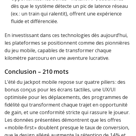
dès que le système détecte un pic de latence réseau
(ex. : un train qui ralentit), offrent une expérience
fluide et différenciée.
En investissant dans ces technologies dès aujourd’hui,
les plateformes se positionnent comme des pionnières
du jeu mobile, capables de transformer chaque
kilomètre parcouru en une aventure lucrative.
Conclusion – 210 mots
L’été du jackpot mobile repose sur quatre piliers : des
bonus conçus pour les écrans tactiles, une UX/UI
optimisée pour les déplacements, des programmes de
fidélité qui transforment chaque trajet en opportunité
de gain, et une conformité stricte qui rassure le joueur.
Les données présentées démontrent que les offres
« mobile‑first » doublent presque le taux de conversion,
que le design allégé augmente la rétention de 14 % et