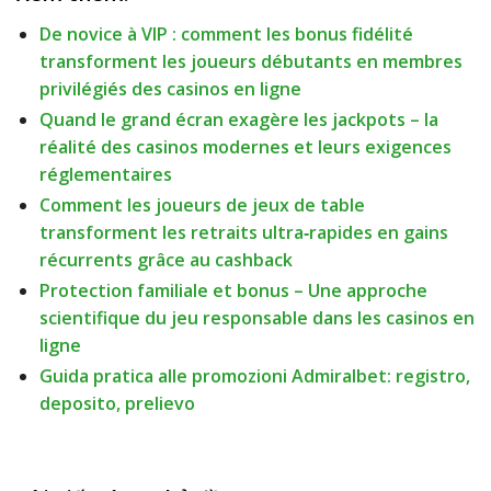
De novice à VIP : comment les bonus fidélité
transforment les joueurs débutants en membres
privilégiés des casinos en ligne
Quand le grand écran exagère les jackpots – la
réalité des casinos modernes et leurs exigences
réglementaires
Comment les joueurs de jeux de table
transforment les retraits ultra‑rapides en gains
récurrents grâce au cashback
Protection familiale et bonus – Une approche
scientifique du jeu responsable dans les casinos en
ligne
Guida pratica alle promozioni Admiralbet: registro,
deposito, prelievo