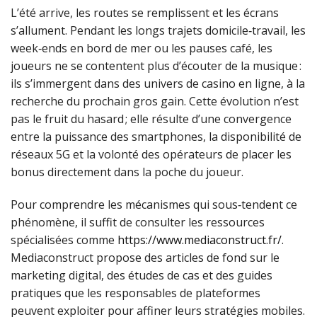
L’été arrive, les routes se remplissent et les écrans
s’allument. Pendant les longs trajets domicile‑travail, les
week‑ends en bord de mer ou les pauses café, les
joueurs ne se contentent plus d’écouter de la musique :
ils s’immergent dans des univers de casino en ligne, à la
recherche du prochain gros gain. Cette évolution n’est
pas le fruit du hasard ; elle résulte d’une convergence
entre la puissance des smartphones, la disponibilité de
réseaux 5G et la volonté des opérateurs de placer les
bonus directement dans la poche du joueur.
Pour comprendre les mécanismes qui sous‑tendent ce
phénomène, il suffit de consulter les ressources
spécialisées comme
https://www.mediaconstruct.fr/
.
Mediaconstruct propose des articles de fond sur le
marketing digital, des études de cas et des guides
pratiques que les responsables de plateformes
peuvent exploiter pour affiner leurs stratégies mobiles.