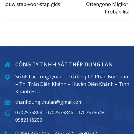
jouw stap‑voor‑stap gids
Ottengono Migliori
Probabilità
CÔNG TY TNHH SẮT THÉP DŨNG LAN
Số 66 Lạc Long Quân – Tổ dân phố Phan Bội Châu
– Thị Trấn Diên Khánh – Huyện Diên Khánh – Tỉnh
Khánh Hòa
thanhdung.thulan@gmail.com
0707575864 - 0707575846 - 0707575648 -
0982116200
(0258) 3761405 – 3761247 – 3890337