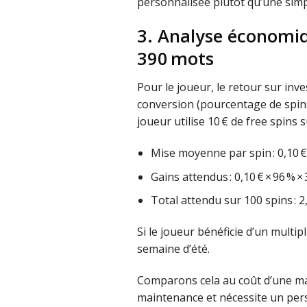
personnalisée plutôt qu’une simp
3. Analyse économiq
390 mots
Pour le joueur, le retour sur inve
conversion (pourcentage de spins
joueur utilise 10 € de free spins 
Mise moyenne par spin : 0,10 
Gains attendus : 0,10 € × 96 % ×
Total attendu sur 100 spins : 2
Si le joueur bénéficie d’un multip
semaine d’été.
Comparons cela au coût d’une mac
maintenance et nécessite un person