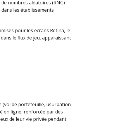
rs de nombres aléatoires (RNG)
t dans les établissements
misés pour les écrans Retina, le
dans le flux de jeu, apparaissant
 (vol de portefeuille, usurpation
é en ligne, renforcée par des
eux de leur vie privée pendant