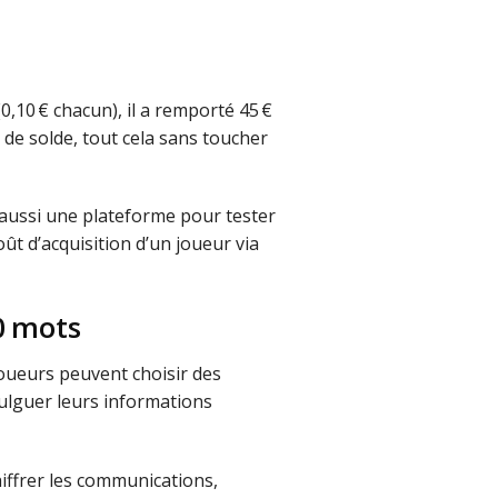
(0,10 € chacun), il a remporté 45 €
€ de solde, tout cela sans toucher
 aussi une plateforme pour tester
oût d’acquisition d’un joueur via
80 mots
joueurs peuvent choisir des
ulguer leurs informations
hiffrer les communications,