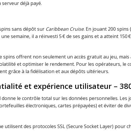
n serveur déjà payé.
 spins sans dépôt sur
Caribbean Cruise
. En jouant 200 spins 
 une semaine, il a réinvesti 5 € de ses gains et a atteint 150 
ee spins offrent non seulement un accès gratuit au jeu, mais
olatilité et optimiser le rendement. Pour les opérateurs, le c
nt grâce à la fidélisation et aux dépôts ultérieurs.
tialité et expérience utilisateur – 3
 donne le contrôle total sur les données personnelles. Les 
efeuilles électroniques, cartes prépayées) et éviter de div
e utilisent des protocoles SSL (Secure Socket Layer) pour c