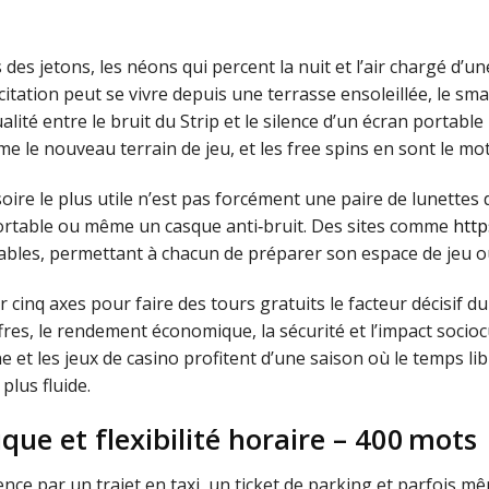
is des jetons, les néons qui percent la nuit et l’air chargé d’
citation peut se vivre depuis une terrasse ensoleillée, le sm
ité entre le bruit du Strip et le silence d’un écran portable 
e le nouveau terrain de jeu, et les free spins en sont le mot
oire le plus utile n’est pas forcément une paire de lunettes 
ortable ou même un casque anti‑bruit. Des sites comme
http
ables, permettant à chacun de préparer son espace de jeu où 
 cinq axes pour faire des tours gratuits le facteur décisif du 
fres, le rendement économique, la sécurité et l’impact socioc
et les jeux de casino profitent d’une saison où le temps libr
lus fluide.
que et flexibilité horaire – 400 mots
ence par un trajet en taxi, un ticket de parking et parfois