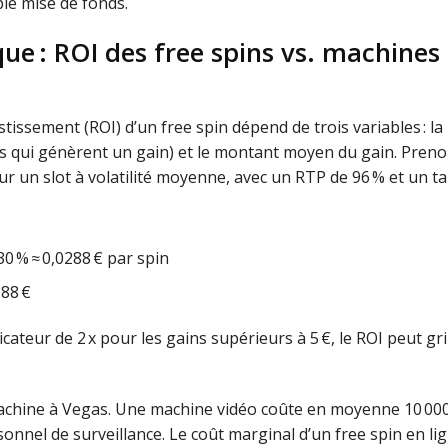
le mise de fonds.
ue : ROI des free spins vs. machines
stissement (ROI) d’un free spin dépend de trois variables : l
 qui génèrent un gain) et le montant moyen du gain. Prenon
sur un slot à volatilité moyenne, avec un RTP de 96 % et un t
€
 30 % ≈ 0,0288 € par spin
,88 €
licateur de 2 x pour les gains supérieurs à 5 €, le ROI peut 
hine à Vegas. Une machine vidéo coûte en moyenne 10 000 € 
nel de surveillance. Le coût marginal d’un free spin en ligne 