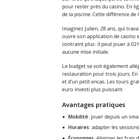
pour rester près du casino. En li
de la piscine. Cette différence d
Imaginez Julien, 28 ans, qui trava
ouvre son application de casino en
contraint plus : il peut jouer à 0
aucune mise initiale.
Le budget se voit également all
restauration pour trois jours. En
et d’un petit encas. Les tours gr
euro investi plus puissant.
Avantages pratiques
Mobilité
: jouer depuis un sma
Horaires
: adapter les session
Économies
: éliminer les frai