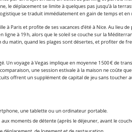
gne, le déplacement se limite à quelques pas jusqu’à la terra
e logistique se traduit immédiatement en gain de temps et en 
ille à Paris et profite de ses vacances d’été à Nice. Au lieu de
 ligne à 19 h, alors que le soleil se couche sur la Méditerra
2 h du matin, quand les plages sont désertes, et profiter de 
égé. Un voyage à Vegas implique en moyenne 1 500 € de tran
 comparaison, une session estivale à la maison ne coûte que
atuits offrent un supplément de capital de jeu sans toucher a
rtphone, une tablette ou un ordinateur portable.
s aux moments de détente (après le déjeuner, avant le coucher
s de déplacement, de logement et de restauration.