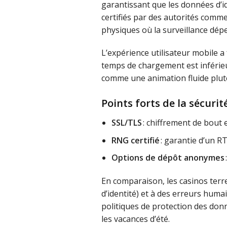
garantissant que les données d’id
certifiés par des autorités comm
physiques où la surveillance dép
L’expérience utilisateur mobile a
temps de chargement est inférieur
comme une animation fluide plutô
Points forts de la sécurit
SSL/TLS
: chiffrement de bout 
RNG certifié
: garantie d’un R
Options de dépôt anonymes
En comparaison, les casinos terre
d’identité) et à des erreurs huma
politiques de protection des don
les vacances d’été.