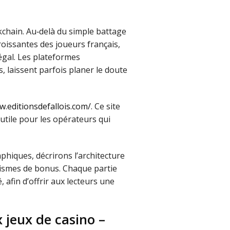
kchain. Au‑delà du simple battage
roissantes des joueurs français,
égal. Les plateformes
, laissent parfois planer le doute
w.editionsdefallois.com/
. Ce site
utile pour les opérateurs qui
phiques, décrirons l’architecture
nismes de bonus. Chaque partie
fin d’offrir aux lecteurs une
 jeux de casino –