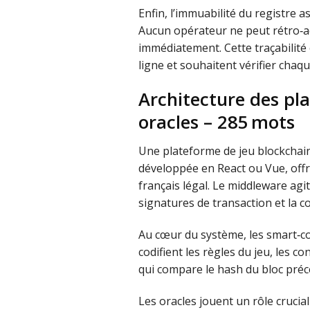
Enfin, l’immuabilité du registre
Aucun opérateur ne peut rétro‑ac
immédiatement. Cette traçabilité 
ligne et souhaitent vérifier chaq
Architecture des pl
oracles – 285 mots
Une plateforme de jeu blockchai
développée en React ou Vue, offre
français légal. Le middleware agit 
signatures de transaction et la c
Au cœur du système, les smart‑
codifient les règles du jeu, les 
qui compare le hash du bloc précé
Les oracles jouent un rôle crucia