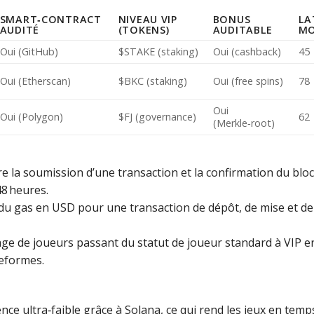
SMART‑CONTRACT
NIVEAU VIP
BONUS
LA
AUDITÉ
(TOKENS)
AUDITABLE
MO
Oui (GitHub)
$STAKE (staking)
Oui (cashback)
45
Oui (Etherscan)
$BKC (staking)
Oui (free spins)
78
Oui
Oui (Polygon)
$FJ (governance)
62
(Merkle‑root)
re la soumission d’une transaction et la confirmation du blo
8 heures.
du gas en USD pour une transaction de dépôt, de mise et de r
age de joueurs passant du statut de joueur standard à VIP en
teformes.
e ultra‑faible grâce à Solana, ce qui rend les jeux en temps r