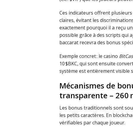
Ces indicateurs offrent plusieurs
claires, évitant les discriminati
exactement pourquoi il a reçu un
possible grâce à des scripts qui a
baccarat recevra des bonus spécif
Exemple concret : le casino
BitCas
10 $BKC, qui sont ensuite convert
système est entièrement visible su
Mécanismes de bonus
transparente – 260
Les bonus traditionnels sont sou
les petits caractères. En blockch
vérifiables par chaque joueur.