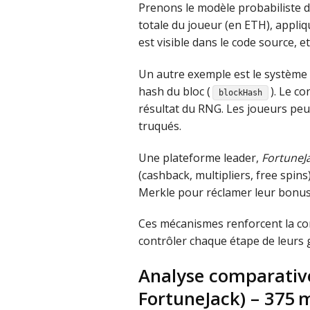
Prenons le modèle probabiliste d’
totale du joueur (en ETH), appli
est visible dans le code source, e
Un autre exemple est le système d
hash du bloc (
). Le co
blockHash
résultat du RNG. Les joueurs peuv
truqués.
Une plateforme leader,
FortuneJ
(cashback, multipliers, free spin
Merkle pour réclamer leur bonus, 
Ces mécanismes renforcent la con
contrôler chaque étape de leurs 
Analyse comparative 
FortuneJack) – 375 