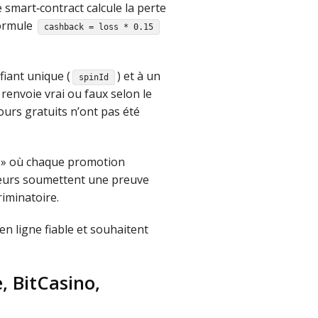
 smart‑contract calcule la perte
formule
cashback = loss * 0.15
fiant unique (
) et à un
spinId
 renvoie vrai ou faux selon le
ours gratuits n’ont pas été
e » où chaque promotion
oueurs soumettent une preuve
riminatoire.
n ligne fiable et souhaitent
, BitCasino,