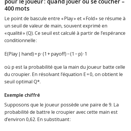
pour le joueur : quand jouer ou se coucher –
400 mots
Le point de bascule entre « Play » et « Fold » se résume à
un seuil de valeur de main, souvent exprimé en
« qualité » (Q). Ce seuil est calculé à partir de l’espérance
conditionnelle :
E(Play | hand) = p · (1 + payoff) − (1 − p) · 1
où p est la probabilité que la main du joueur batte celle
du croupier. En résolvant l’équation E = 0, on obtient le
seuil optimal Q*.
Exemple chiffré
Supposons que le joueur possède une paire de 9. La
probabilité de battre le croupier avec cette main est
d’environ 0,62. En substituant :