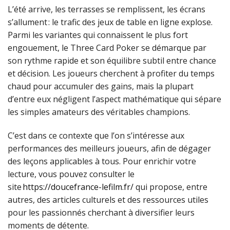
L’été arrive, les terrasses se remplissent, les écrans
s’allument : le trafic des jeux de table en ligne explose.
Parmi les variantes qui connaissent le plus fort
engouement, le Three Card Poker se démarque par
son rythme rapide et son équilibre subtil entre chance
et décision. Les joueurs cherchent à profiter du temps
chaud pour accumuler des gains, mais la plupart
d’entre eux négligent l’aspect mathématique qui sépare
les simples amateurs des véritables champions.
C’est dans ce contexte que l’on s’intéresse aux
performances des meilleurs joueurs, afin de dégager
des leçons applicables à tous. Pour enrichir votre
lecture, vous pouvez consulter le
site
https://doucefrance-lefilm.fr/
qui propose, entre
autres, des articles culturels et des ressources utiles
pour les passionnés cherchant à diversifier leurs
moments de détente.