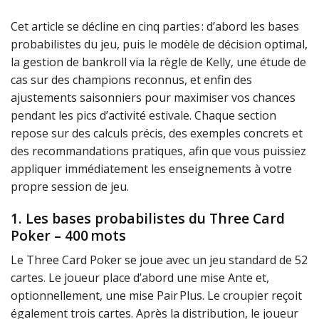
Cet article se décline en cinq parties : d’abord les bases
probabilistes du jeu, puis le modèle de décision optimal,
la gestion de bankroll via la règle de Kelly, une étude de
cas sur des champions reconnus, et enfin des
ajustements saisonniers pour maximiser vos chances
pendant les pics d’activité estivale. Chaque section
repose sur des calculs précis, des exemples concrets et
des recommandations pratiques, afin que vous puissiez
appliquer immédiatement les enseignements à votre
propre session de jeu.
1. Les bases probabilistes du Three Card
Poker – 400 mots
Le Three Card Poker se joue avec un jeu standard de 52
cartes. Le joueur place d’abord une mise Ante et,
optionnellement, une mise Pair Plus. Le croupier reçoit
également trois cartes. Après la distribution, le joueur