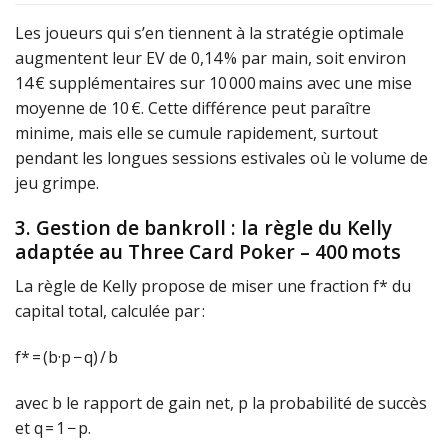
Les joueurs qui s’en tiennent à la stratégie optimale
augmentent leur EV de 0,14 % par main, soit environ
14 € supplémentaires sur 10 000 mains avec une mise
moyenne de 10 €. Cette différence peut paraître
minime, mais elle se cumule rapidement, surtout
pendant les longues sessions estivales où le volume de
jeu grimpe.
3. Gestion de bankroll : la règle du Kelly
adaptée au Three Card Poker – 400 mots
La règle de Kelly propose de miser une fraction f* du
capital total, calculée par :
f* = (b·p − q) / b
avec b le rapport de gain net, p la probabilité de succès
et q = 1 − p.