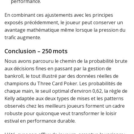
performance.
En combinant ces ajustements avec les principes
exposés précédemment, le joueur peut conserver un
avantage mathématique même lorsque la pression du
trafic augmente.
Conclusion – 250 mots
Nous avons parcouru le chemin de la probabilité brute
aux décisions fines en passant par la gestion de
bankroll, le tout illustré par des données réelles de
champions du Three Card Poker. Les probabilités de
chaque main, le seuil optimal d’environ 0,62, la règle de
Kelly adaptée aux deux types de mises et les patterns
observés chez les meilleurs joueurs forment un cadre
robuste pour quiconque veut transformer le loisir
estival en performance durable.