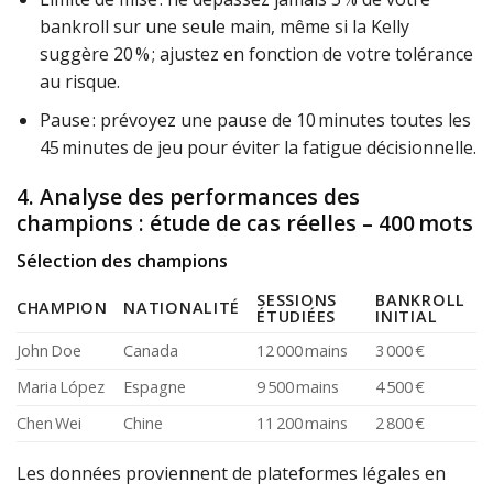
bankroll sur une seule main, même si la Kelly
suggère 20 % ; ajustez en fonction de votre tolérance
au risque.
Pause : prévoyez une pause de 10 minutes toutes les
45 minutes de jeu pour éviter la fatigue décisionnelle.
4. Analyse des performances des
champions : étude de cas réelles – 400 mots
Sélection des champions
SESSIONS
BANKROLL
CHAMPION
NATIONALITÉ
ÉTUDIÉES
INITIAL
John Doe
Canada
12 000 mains
3 000 €
Maria López
Espagne
9 500 mains
4 500 €
Chen Wei
Chine
11 200 mains
2 800 €
Les données proviennent de plateformes légales en