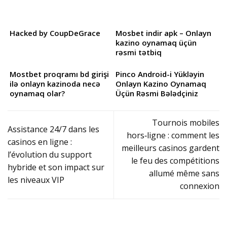
Hacked by CoupDeGrace
Mosbet indir apk – Onlayn
kazino oynamaq üçün
rəsmi tətbiq
Mostbet proqramı bd girişi
Pinco Android-i Yükləyin
ilə onlayn kazinoda necə
Onlayn Kazino Oynamaq
oynamaq olar?
Üçün Rəsmi Bələdçiniz
Tournois mobiles
Assistance 24/7 dans les
hors‑ligne : comment les
casinos en ligne :
meilleurs casinos gardent
l’évolution du support
le feu des compétitions
hybride et son impact sur
allumé même sans
les niveaux VIP
connexion