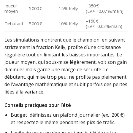
Joueur
+350 €
5 000 €
15 % Kelly
moyen
(EV ≈ +0,07 %/main)
–150 €
Débutant
5 000 €
10 % Kelly
(EV ≈ ‑0,03 %/main)
Les simulations montrent que le champion, en suivant
strictement la fraction Kelly, profite d’une croissance
régulière tout en limitant les baisses importantes. Le
joueur moyen, qui sous‑mise légèrement, voit son gain
diminuer mais garde une marge de sécurité. Le
débutant, qui mise trop peu, ne profite pas pleinement
de l’avantage mathématique et subit parfois des pertes
liées à la variance.
Conseils pratiques pour l’été
Budget : définissez un plafond journalier (ex. : 200 €)
et respectez‑le même pendant les pics de trafic.
Limite de mise : ne dépassez jamais 5 % de votre