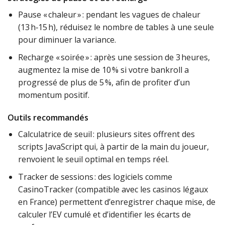
Pause « chaleur » : pendant les vagues de chaleur
(13 h‑15 h), réduisez le nombre de tables à une seule
pour diminuer la variance.
Recharge « soirée » : après une session de 3 heures,
augmentez la mise de 10 % si votre bankroll a
progressé de plus de 5 %, afin de profiter d’un
momentum positif.
Outils recommandés
Calculatrice de seuil : plusieurs sites offrent des
scripts JavaScript qui, à partir de la main du joueur,
renvoient le seuil optimal en temps réel.
Tracker de sessions : des logiciels comme
CasinoTracker (compatible avec les casinos légaux
en France) permettent d’enregistrer chaque mise, de
calculer l’EV cumulé et d’identifier les écarts de