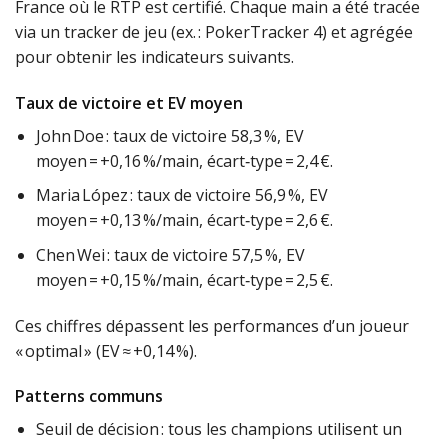
France où le RTP est certifié. Chaque main a été tracée
via un tracker de jeu (ex. : PokerTracker 4) et agrégée
pour obtenir les indicateurs suivants.
Taux de victoire et EV moyen
John Doe : taux de victoire 58,3 %, EV
moyen = +0,16 %/main, écart‑type = 2,4 €.
Maria López : taux de victoire 56,9 %, EV
moyen = +0,13 %/main, écart‑type = 2,6 €.
Chen Wei : taux de victoire 57,5 %, EV
moyen = +0,15 %/main, écart‑type = 2,5 €.
Ces chiffres dépassent les performances d’un joueur
« optimal » (EV ≈ +0,14 %).
Patterns communs
Seuil de décision : tous les champions utilisent un