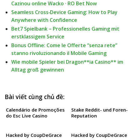
Cazinou online Wacko · RO Bet Now
Seamless Cross‑Device Gaming: How to Play
Anywhere with Confidence
Bet7 Spielbank – Professionelles Gaming mit
erstklassigem Service
Bonus Offline: Come le Offerte “senza rete”
stanno rivoluzionando il Mobile Gaming
Wie mobile Spieler bei Dragon**ia Casino** im
Alltag groß gewinnen
Bài viết cùng chủ đề:
Calendário de Promoções
Stake Reddit- und Foren-
do Esc Live Casino
Reputation
Hacked by CoupDeGrace
Hacked by CoupDeGrace