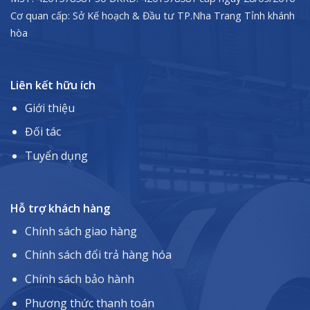
Cơ quan cấp: Sở Kế hoạch & Đầu tư TP.Nha Trang Tỉnh khánh
hòa
Liên kết hữu ích
Giới thiệu
Đối tác
Tuyển dụng
Hỗ trợ khách hàng
Chính sách giao hàng
Chính sách đổi trả hàng hóa
Chính sách bảo hành
Phương thức thanh toán