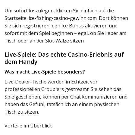
Um sofort loszulegen, klicken Sie einfach auf die
Startseite:
ice-fishing-casino-gewinn.com
. Dort können
Sie sich registrieren, den Ice Bonus aktivieren und
sofort mit dem Spiel beginnen – egal, ob Sie lieber am
Tisch oder an der Slot‑Walze sitzen.
Live‑Spiele: Das echte Casino‑Erlebnis auf
dem Handy
Was macht Live‑Spiele besonders?
Live‑Dealer‑Tische werden in Echtzeit von
professionellen Croupiers gestreamt. Sie sehen das
Spielgeschehen, können per Chat kommunizieren und
haben das Gefühl, tatsächlich an einem physischen
Tisch zu sitzen.
Vorteile im Überblick