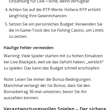
Einzahlung für Live‑Tische, wenn verfügbar.
Achten Sie auf die RTP‑Werte: Höhere RTP erhöht
langfristig Ihre Gewinnchancen.
Setzen Sie ein persönliches Budget: Verwenden Sie
die In‑Game‑Tools des Ice Fishing Casino, um Limits
zu setzen.
Häufige Fehler vermeiden
Warning: Viele Spieler starten mit zu hohen Einsätzen
bei Live‑Blackjack, weil sie das Gefühl haben, „wirklich“
zu spielen. Das kann das Budget schnell erschöpfen.
Note: Lesen Sie immer die Bonus‑Bedingungen.
Manchmal verlangt der Ice Bonus, dass Sie den
Bonusbetrag 30‑mal umsetzen, bevor Sie ihn
auszahlen können.
Verantwortungsvolles Spielen – Der sichere