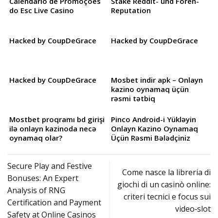
Calendário de Promoções
Stake Reddit- und Foren-
do Esc Live Casino
Reputation
Hacked by CoupDeGrace
Hacked by CoupDeGrace
Hacked by CoupDeGrace
Mosbet indir apk – Onlayn
kazino oynamaq üçün
rəsmi tətbiq
Mostbet proqramı bd girişi
Pinco Android-i Yükləyin
ilə onlayn kazinoda necə
Onlayn Kazino Oynamaq
oynamaq olar?
Üçün Rəsmi Bələdçiniz
Secure Play and Festive
Come nasce la libreria di
Bonuses: An Expert
giochi di un casinò online:
Analysis of RNG
criteri tecnici e focus sui
Certification and Payment
video‑slot
Safety at Online Casinos