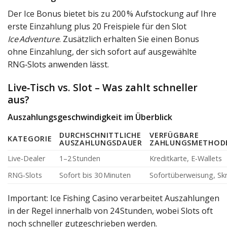
Der Ice Bonus bietet bis zu 200 % Aufstockung auf Ihre
erste Einzahlung plus 20 Freispiele für den Slot
Ice Adventure
. Zusätzlich erhalten Sie einen Bonus
ohne Einzahlung, der sich sofort auf ausgewählte
RNG‑Slots anwenden lässt.
Live‑Tisch vs. Slot – Was zahlt schneller
aus?
Auszahlungsgeschwindigkeit im Überblick
DURCHSCHNITTLICHE
VERFÜGBARE
KATEGORIE
AUSZAHLUNGSDAUER
ZAHLUNGSMETHOD
Live‑Dealer
1–2 Stunden
Kreditkarte, E‑Wallets
RNG‑Slots
Sofort bis 30 Minuten
Sofortüberweisung, Skri
Important: Ice Fishing Casino verarbeitet Auszahlungen
in der Regel innerhalb von 24 Stunden, wobei Slots oft
noch schneller gutgeschrieben werden.