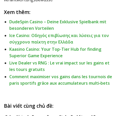
Xem thêm:
DudeSpin Casino – Deine Exklusive Spielbank mit
besonderen Vorteilen
Ice Casino: Οδηγός επιβίωσης και λύσεις για τον
σύγχρονο παίκτη στην Ελλάδα
Kaasino Casino: Your Top-Tier Hub for finding
Superior Game Experience
Live Dealer vs RNG : Le vrai impact sur les gains et
les tours gratuits
Comment maximiser vos gains dans les tournois de
paris sportifs grâce aux accumulateurs multi‑bets
Bài viết cùng chủ đề: