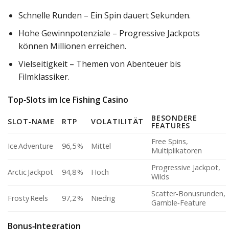
Schnelle Runden – Ein Spin dauert Sekunden.
Hohe Gewinnpotenziale – Progressive Jackpots
können Millionen erreichen.
Vielseitigkeit – Themen von Abenteuer bis
Filmklassiker.
Top‑Slots im Ice Fishing Casino
BESONDERE
SLOT‑NAME
RTP
VOLATILITÄT
FEATURES
Free Spins,
Ice Adventure
96,5 %
Mittel
Multiplikatoren
Progressive Jackpot,
Arctic Jackpot
94,8 %
Hoch
Wilds
Scatter‑Bonusrunden,
Frosty Reels
97,2 %
Niedrig
Gamble‑Feature
Bonus‑Integration