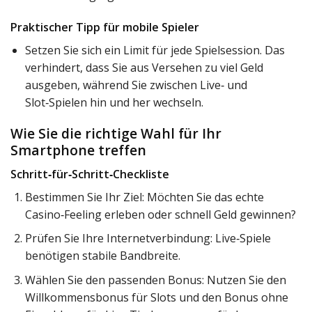
Praktischer Tipp für mobile Spieler
Setzen Sie sich ein Limit für jede Spielsession. Das
verhindert, dass Sie aus Versehen zu viel Geld
ausgeben, während Sie zwischen Live‑ und
Slot‑Spielen hin und her wechseln.
Wie Sie die richtige Wahl für Ihr
Smartphone treffen
Schritt‑für‑Schritt‑Checkliste
Bestimmen Sie Ihr Ziel: Möchten Sie das echte
Casino‑Feeling erleben oder schnell Geld gewinnen?
Prüfen Sie Ihre Internetverbindung: Live‑Spiele
benötigen stabile Bandbreite.
Wählen Sie den passenden Bonus: Nutzen Sie den
Willkommensbonus für Slots und den Bonus ohne