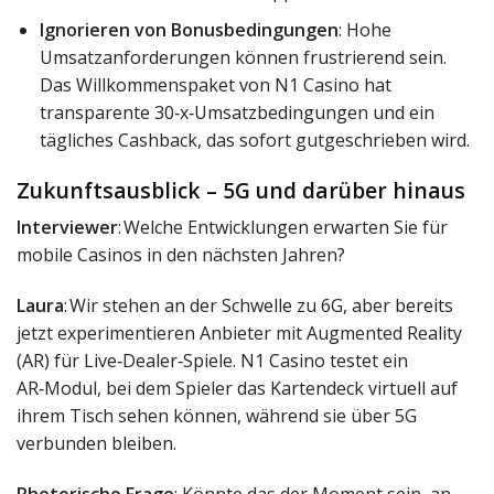
Ignorieren von Bonusbedingungen
: Hohe
Umsatzanforderungen können frustrierend sein.
Das Willkommenspaket von N1 Casino hat
transparente 30‑x‑Umsatzbedingungen und ein
tägliches Cashback, das sofort gutgeschrieben wird.
Zukunftsausblick – 5G und darüber hinaus
Interviewer
: Welche Entwicklungen erwarten Sie für
mobile Casinos in den nächsten Jahren?
Laura
: Wir stehen an der Schwelle zu 6G, aber bereits
jetzt experimentieren Anbieter mit Augmented Reality
(AR) für Live‑Dealer‑Spiele. N1 Casino testet ein
AR‑Modul, bei dem Spieler das Kartendeck virtuell auf
ihrem Tisch sehen können, während sie über 5G
verbunden bleiben.
Rhetorische Frage
: Könnte das der Moment sein, an