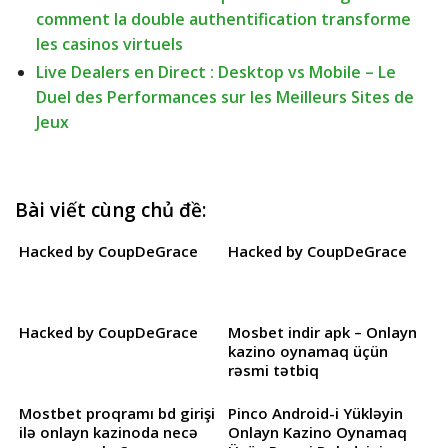
comment la double authentification transforme
les casinos virtuels
Live Dealers en Direct : Desktop vs Mobile – Le
Duel des Performances sur les Meilleurs Sites de
Jeux
Bài viết cùng chủ đề:
Hacked by CoupDeGrace
Hacked by CoupDeGrace
Hacked by CoupDeGrace
Mosbet indir apk – Onlayn
kazino oynamaq üçün
rəsmi tətbiq
Mostbet proqramı bd girişi
Pinco Android-i Yükləyin
ilə onlayn kazinoda necə
Onlayn Kazino Oynamaq