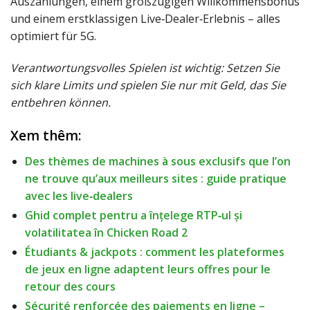
Auszahlungen, einem großzügigen Willkommensbonus
und einem erstklassigen Live‑Dealer‑Erlebnis – alles
optimiert für 5G.
Verantwortungsvolles Spielen ist wichtig: Setzen Sie
sich klare Limits und spielen Sie nur mit Geld, das Sie
entbehren können.
Xem thêm:
Des thèmes de machines à sous exclusifs que l’on
ne trouve qu’aux meilleurs sites : guide pratique
avec les live‑dealers
Ghid complet pentru a înțelege RTP‑ul și
volatilitatea în Chicken Road 2
Étudiants & jackpots : comment les plateformes
de jeux en ligne adaptent leurs offres pour le
retour des cours
Sécurité renforcée des paiements en ligne –