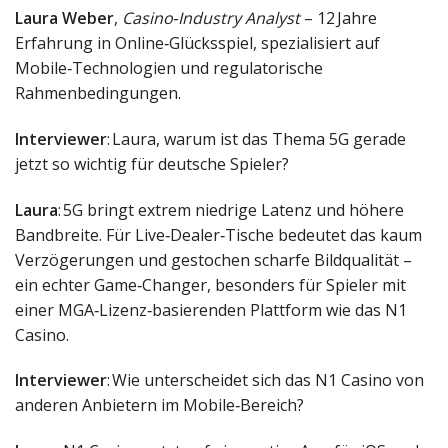
Laura Weber
,
Casino‑Industry Analyst
– 12 Jahre
Erfahrung in Online‑Glücksspiel, spezialisiert auf
Mobile‑Technologien und regulatorische
Rahmenbedingungen.
Interviewer
: Laura, warum ist das Thema 5G gerade
jetzt so wichtig für deutsche Spieler?
Laura
: 5G bringt extrem niedrige Latenz und höhere
Bandbreite. Für Live‑Dealer‑Tische bedeutet das kaum
Verzögerungen und gestochen scharfe Bildqualität –
ein echter Game‑Changer, besonders für Spieler mit
einer MGA‑Lizenz‑basierenden Plattform wie das N1
Casino.
Interviewer
: Wie unterscheidet sich das N1 Casino von
anderen Anbietern im Mobile‑Bereich?