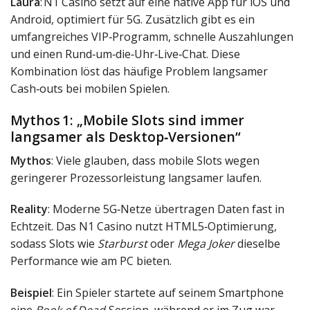
Laura
: N1 Casino setzt auf eine native App für iOS und
Android, optimiert für 5G. Zusätzlich gibt es ein
umfangreiches VIP‑Programm, schnelle Auszahlungen
und einen Rund‑um‑die‑Uhr‑Live‑Chat. Diese
Kombination löst das häufige Problem langsamer
Cash‑outs bei mobilen Spielen.
Mythos 1: „Mobile Slots sind immer
langsamer als Desktop‑Versionen“
Mythos
: Viele glauben, dass mobile Slots wegen
geringerer Prozessorleistung langsamer laufen.
Reality
: Moderne 5G‑Netze übertragen Daten fast in
Echtzeit. Das N1 Casino nutzt HTML5‑Optimierung,
sodass Slots wie
Starburst
oder
Mega Joker
dieselbe
Performance wie am PC bieten.
Beispiel
: Ein Spieler startete auf seinem Smartphone