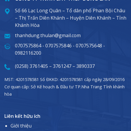
Số 66 Lạc Long Quân – Tổ dân phố Phan Bội Châu
– Thị Trấn Diên Khánh – Huyện Diên Khánh – Tỉnh
Khánh Hòa
thanhdung.thulan@gmail.com
0707575864 - 0707575846 - 0707575648 -
0982116200
(0258) 3761405 – 3761247 – 3890337
MST: 4201578581 Số ĐKKD: 4201578581 cấp ngày 28/09/2016
Cơ quan cấp: Sở Kế hoạch & Đầu tư TP.Nha Trang Tỉnh khánh
hòa
Liên kết hữu ích
Giới thiệu