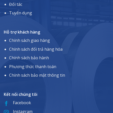
Đối tác
Tuyển dụng
Hỗ trợ khách hàng
Chính sách giao hàng
Chính sách đổi trả hàng hóa
Chính sách bảo hành
Phương thức thanh toán
Chính sách bảo mật thông tin
Kết nối chúng tôi
Facebook
Instagram