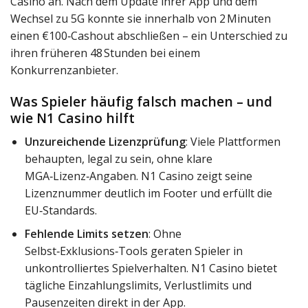
Casino an. Nach dem Update ihrer App und dem
Wechsel zu 5G konnte sie innerhalb von 2 Minuten
einen €100‑Cashout abschließen – ein Unterschied zu
ihren früheren 48 Stunden bei einem
Konkurrenzanbieter.
Was Spieler häufig falsch machen – und
wie N1 Casino hilft
Unzureichende Lizenzprüfung
: Viele Plattformen
behaupten, legal zu sein, ohne klare
MGA‑Lizenz‑Angaben. N1 Casino zeigt seine
Lizenznummer deutlich im Footer und erfüllt die
EU‑Standards.
Fehlende Limits setzen
: Ohne
Selbst‑Exklusions‑Tools geraten Spieler in
unkontrolliertes Spielverhalten. N1 Casino bietet
tägliche Einzahlungslimits, Verlustlimits und
Pausenzeiten direkt in der App.