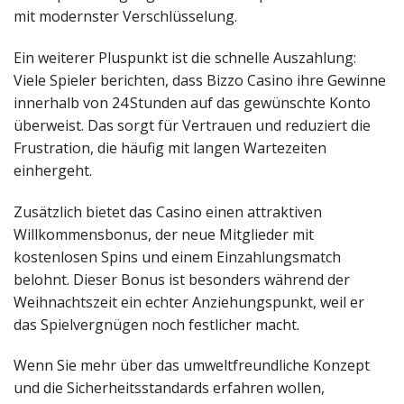
mit modernster Verschlüsselung.
Ein weiterer Pluspunkt ist die schnelle Auszahlung:
Viele Spieler berichten, dass Bizzo Casino ihre Gewinne
innerhalb von 24 Stunden auf das gewünschte Konto
überweist. Das sorgt für Vertrauen und reduziert die
Frustration, die häufig mit langen Wartezeiten
einhergeht.
Zusätzlich bietet das Casino einen attraktiven
Willkommensbonus, der neue Mitglieder mit
kostenlosen Spins und einem Einzahlungsmatch
belohnt. Dieser Bonus ist besonders während der
Weihnachtszeit ein echter Anziehungspunkt, weil er
das Spielvergnügen noch festlicher macht.
Wenn Sie mehr über das umweltfreundliche Konzept
und die Sicherheitsstandards erfahren wollen,