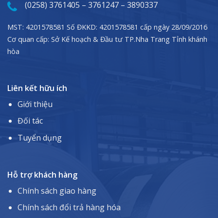
(0258) 3761405 – 3761247 – 3890337
MST: 4201578581 Số ĐKKD: 4201578581 cấp ngày 28/09/2016
Cơ quan cấp: Sở Kế hoạch & Đầu tư TP.Nha Trang Tỉnh khánh
hòa
Liên kết hữu ích
Giới thiệu
Đối tác
Tuyển dụng
Hỗ trợ khách hàng
Chính sách giao hàng
Chính sách đổi trả hàng hóa