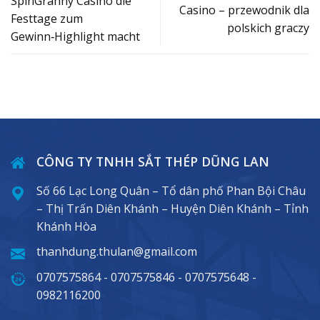
SpinGranny Casino die
Casino – przewodnik dla
Festtage zum
polskich graczy
Gewinn‑Highlight macht
CÔNG TY TNHH SẮT THÉP DŨNG LAN
Số 66 Lạc Long Quân – Tổ dân phố Phan Bội Châu
– Thị Trấn Diên Khánh – Huyện Diên Khánh – Tỉnh
Khánh Hòa
thanhdung.thulan@gmail.com
0707575864 - 0707575846 - 0707575648 -
0982116200