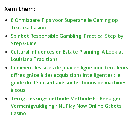
Xem thêm:
8 Onmisbare Tips voor Supersnelle Gaming op
Tikitaka Casino
Spinbet Responsible Gambling: Practical Step-by-
Step Guide
Cultural Influences on Estate Planning: A Look at
Louisiana Traditions
Comment les sites de jeux en ligne boostent leurs
offres grâce à des acquisitions intelligentes : le
guide du débutant axé sur les bonus de machines
à sous
Terugtrekkingsmethode Methode En Beëdigen
Vermenigvuldiging • NL Play Now Online Gtbets
Casino