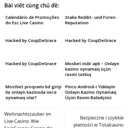
Bài viết cùng chủ đề:
Calendário de Promoções
Stake Reddit- und Foren-
do Esc Live Casino
Reputation
Hacked by CoupDeGrace
Hacked by CoupDeGrace
Hacked by CoupDeGrace
Mosbet indir apk – Onlayn
kazino oynamaq üçün
rəsmi tətbiq
Mostbet proqramı bd girişi
Pinco Android-i Yükləyin
ilə onlayn kazinoda necə
Onlayn Kazino Oynamaq
oynamaq olar?
Üçün Rəsmi Bələdçiniz
Weihnachtszauber im
Bezpieczne i szybkie
Live‑Casino: Wie
płatności w Totalcasino