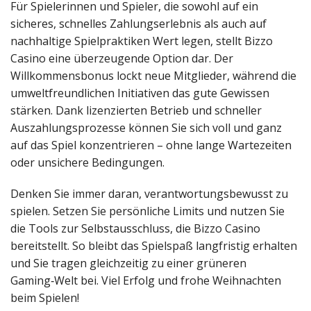
Für Spielerinnen und Spieler, die sowohl auf ein
sicheres, schnelles Zahlungserlebnis als auch auf
nachhaltige Spielpraktiken Wert legen, stellt Bizzo
Casino eine überzeugende Option dar. Der
Willkommensbonus lockt neue Mitglieder, während die
umweltfreundlichen Initiativen das gute Gewissen
stärken. Dank lizenzierten Betrieb und schneller
Auszahlungsprozesse können Sie sich voll und ganz
auf das Spiel konzentrieren – ohne lange Wartezeiten
oder unsichere Bedingungen.
Denken Sie immer daran, verantwortungsbewusst zu
spielen. Setzen Sie persönliche Limits und nutzen Sie
die Tools zur Selbstausschluss, die Bizzo Casino
bereitstellt. So bleibt das Spielspaß langfristig erhalten
und Sie tragen gleichzeitig zu einer grüneren
Gaming‑Welt bei. Viel Erfolg und frohe Weihnachten
beim Spielen!