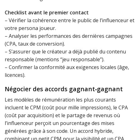
Checklist avant le premier contact
– Vérifier la cohérence entre le public de l’influenceur et
votre persona joueur.
– Analyser les performances des dernières campagnes
(CPA, taux de conversion).
– S’assurer que le créateur a déjà publié du contenu
responsable (mentions “jeu responsable”).
– Confirmer la conformité aux exigences locales (âge,
licences).
Négocier des accords gagnant‑gagnant
Les modèles de rémunération les plus courants
incluent le CPM (coût pour mille impressions), le CPA
(coût par acquisition) et le partage de revenus où
l’influenceur perçoit un pourcentage des mises
générées grâce à son code. Un accord hybride,
combinant un petit CPM pour la visibilité et un CPA