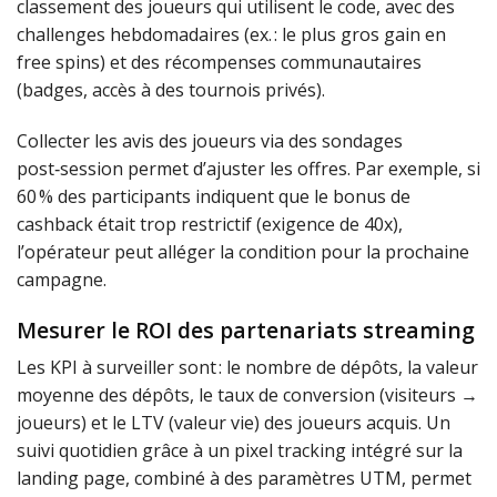
classement des joueurs qui utilisent le code, avec des
challenges hebdomadaires (ex. : le plus gros gain en
free spins) et des récompenses communautaires
(badges, accès à des tournois privés).
Collecter les avis des joueurs via des sondages
post‑session permet d’ajuster les offres. Par exemple, si
60 % des participants indiquent que le bonus de
cashback était trop restrictif (exigence de 40x),
l’opérateur peut alléger la condition pour la prochaine
campagne.
Mesurer le ROI des partenariats streaming
Les KPI à surveiller sont : le nombre de dépôts, la valeur
moyenne des dépôts, le taux de conversion (visiteurs →
joueurs) et le LTV (valeur vie) des joueurs acquis. Un
suivi quotidien grâce à un pixel tracking intégré sur la
landing page, combiné à des paramètres UTM, permet