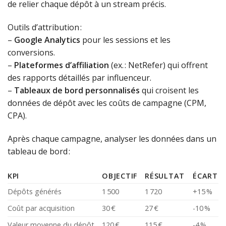
de relier chaque dépôt à un stream précis.
Outils d’attribution :
–
Google Analytics
pour les sessions et les
conversions.
–
Plateformes d’affiliation
(ex. : NetRefer) qui offrent
des rapports détaillés par influenceur.
–
Tableaux de bord personnalisés
qui croisent les
données de dépôt avec les coûts de campagne (CPM,
CPA).
Après chaque campagne, analyser les données dans un
tableau de bord :
KPI
OBJECTIF
RÉSULTAT
ÉCART
Dépôts générés
1 500
1 720
+15 %
Coût par acquisition
30 €
27 €
-10 %
Valeur moyenne du dépôt
120 €
115 €
-4 %