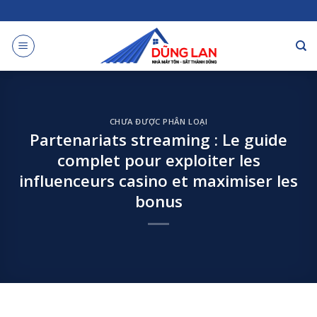
Skip
to
content
CHƯA ĐƯỢC PHÂN LOẠI
Partenariats streaming : Le guide
complet pour exploiter les
influenceurs casino et maximiser les
bonus