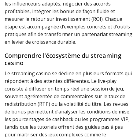
les influenceurs adaptés, négocier des accords
profitables, intégrer les bonus de façon fluide et
mesurer le retour sur investissement (ROI). Chaque
étape est accompagnée d’exemples concrets et d’outils
pratiques afin de transformer un partenariat streaming
en levier de croissance durable.
Comprendre l’écosystème du streaming
casino
Le streaming casino se décline en plusieurs formats qui
répondent à des attentes différentes. Le live‑play
consiste à diffuser en temps réel une session de jeu,
souvent agrémentée de commentaires sur le taux de
redistribution (RTP) ou la volatilité du titre. Les revues
de bonus permettent d’analyser les conditions de mise,
les pourcentages de cashback ou les programmes VIP,
tandis que les tutoriels offrent des guides pas à pas
pour maîtriser des jeux complexes comme le