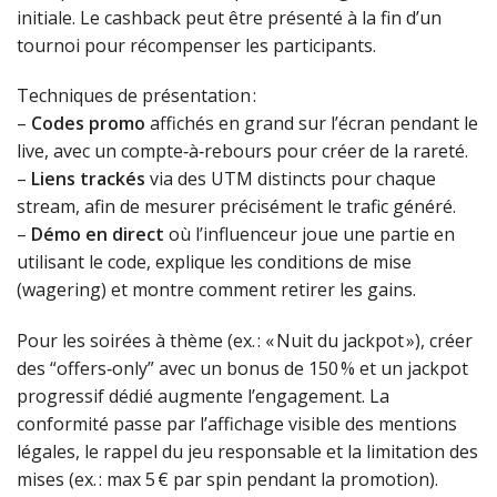
initiale. Le cashback peut être présenté à la fin d’un
tournoi pour récompenser les participants.
Techniques de présentation :
–
Codes promo
affichés en grand sur l’écran pendant le
live, avec un compte‑à‑rebours pour créer de la rareté.
–
Liens trackés
via des UTM distincts pour chaque
stream, afin de mesurer précisément le trafic généré.
–
Démo en direct
où l’influenceur joue une partie en
utilisant le code, explique les conditions de mise
(wagering) et montre comment retirer les gains.
Pour les soirées à thème (ex. : « Nuit du jackpot »), créer
des “offers‑only” avec un bonus de 150 % et un jackpot
progressif dédié augmente l’engagement. La
conformité passe par l’affichage visible des mentions
légales, le rappel du jeu responsable et la limitation des
mises (ex. : max 5 € par spin pendant la promotion).